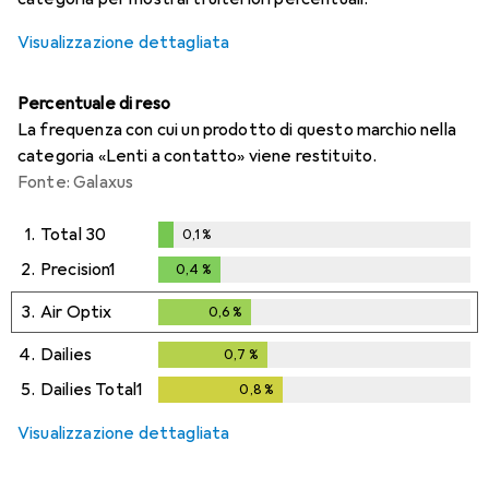
Visualizzazione dettagliata
Percentuale di reso
La frequenza con cui un prodotto di questo marchio nella
categoria «Lenti a contatto» viene restituito.
Fonte: Galaxus
1.
Total 30
0,1
%
0,1
%
2.
Precision1
0,4
%
0,4
%
3.
Air Optix
0,6
%
0,6
%
4.
Dailies
0,7
%
0,7
%
5.
Dailies Total1
0,8
%
0,8
%
Visualizzazione dettagliata