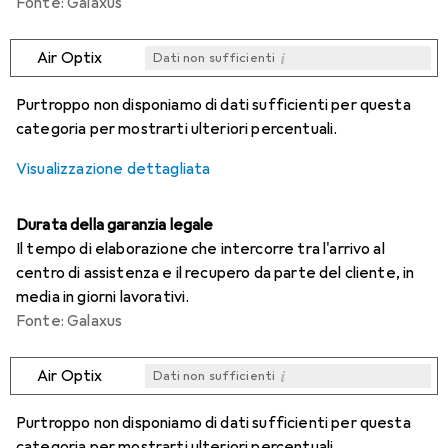
Fonte: Galaxus
i
Air Optix
Dati non sufficienti
i
i
i
i
Dati non sufficienti
Dati non sufficienti
Dati non sufficienti
Dati non sufficienti
Purtroppo non disponiamo di dati sufficienti per questa
categoria per mostrarti ulteriori percentuali.
Visualizzazione dettagliata
Durata della garanzia legale
Il tempo di elaborazione che intercorre tra l'arrivo al
centro di assistenza e il recupero da parte del cliente, in
media in giorni lavorativi.
Fonte: Galaxus
i
Air Optix
Dati non sufficienti
i
i
i
i
Dati non sufficienti
Dati non sufficienti
Dati non sufficienti
Dati non sufficienti
Purtroppo non disponiamo di dati sufficienti per questa
categoria per mostrarti ulteriori percentuali.