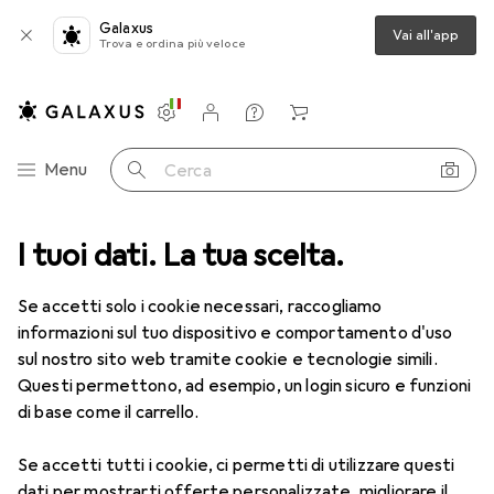
Galaxus
Vai all'app
Trova e ordina più veloce
Impostazioni
Conto cliente
Liste di confronto
Liste dei desideri
Carrello
Categoria Navigazione
Menu
Cerca
ca
I tuoi dati. La tua scelta.
Lenti a contatto
Air Optix HydraGlyde per l'astigmatismo 6
Se accetti solo i cookie necessari, raccogliamo
informazioni sul tuo dispositivo e comportamento d'uso
1 Immagine
sul nostro sito web tramite cookie e tecnologie simili.
EUR
55,82
Questi permettono, ad esempio, un login sicuro e funzioni
EUR
9,31
/
1pz.
Air Optix
HydraGlyde per
di base come il carrello.
l'astigmatismo 6
Se accetti tutti i cookie, ci permetti di utilizzare questi
-7.5, Obiettivo mensile, 6 pz., Torico
dati per mostrarti offerte personalizzate, migliorare il