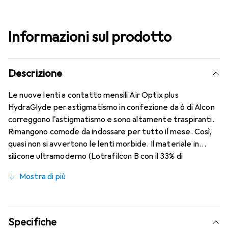
Informazioni sul prodotto
Descrizione
Le nuove lenti a contatto mensili Air Optix plus
HydraGlyde per astigmatismo in confezione da 6 di Alcon
correggono l'astigmatismo e sono altamente traspiranti.
Rimangono comode da indossare per tutto il mese. Così,
quasi non si avvertono le lenti morbide. Il materiale in
silicone ultramoderno (Lotrafilcon B con il 33% di
contenuto d'acqua) è combinato con il collaudato
Mostra di più
HydraGlyde Moisture Matrix e la nota tecnologia
SmartShield, garantendo le migliori caratteristiche di
indossabilità che conosci. Un comfort duraturo e senza
interruzioni per tutta la giornata con le lenti mensili.
Specifiche