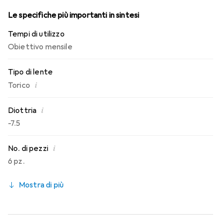
Le specifiche più importanti in sintesi
Tempi di utilizzo
Obiettivo mensile
Tipo di lente
i
Torico
i
Diottria
-7.5
i
No. di pezzi
6 pz.
Mostra di più