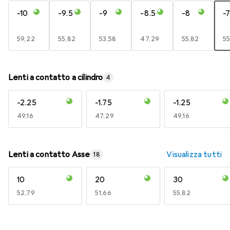
-10
-9.5
-9
-8.5
-8
-7
EUR
59,22
EUR
55,82
EUR
53,58
EUR
47,29
EUR
55,82
E
55
Lenti a contatto a cilindro
4
-2.25
-1.75
-1.25
EUR
49,16
EUR
47,29
EUR
49,16
Lenti a contatto Asse
Visualizza tutti
18
10
20
30
EUR
52,79
EUR
51,66
EUR
55,82