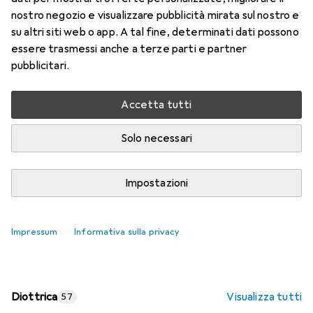
nostro negozio e visualizzare pubblicità mirata sul nostro e
Prezzo in EUR IVA incl.
su altri siti web o app. A tal fine, determinati dati possono
essere trasmessi anche a terze parti e partner
Valutazioni
pubblicitari.
Accetta tutti
Consegna tra lun, 17/8 e mer, 19/8
Più di 10 pezzi in stock presso il fornitore
Solo necessari
Aggiungi al carrello
Impostazioni
Confronta
Salva nella lista
Impressum
Informativa sulla privacy
spedizione gratuita
Diottrica
Visualizza tutti
57