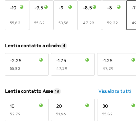
-10
-9.5
-9
-8.5
-8
-7
EUR
55,82
EUR
55,82
EUR
53,58
EUR
47,29
EUR
59,22
E
49
Lenti a contatto a cilindro
4
-2.25
-1.75
-1.25
EUR
55,82
EUR
47,29
EUR
47,29
Lenti a contatto Asse
Visualizza tutti
18
10
20
30
EUR
52,79
EUR
51,66
EUR
55,82