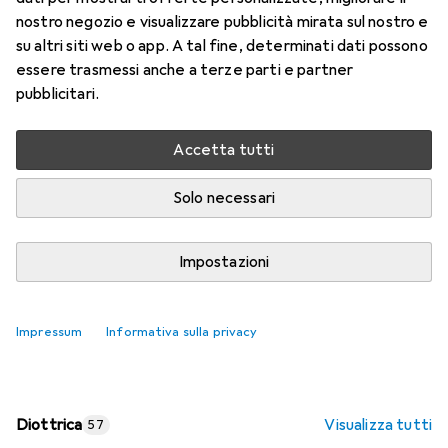
nostro negozio e visualizzare pubblicità mirata sul nostro e
Prezzo in EUR IVA incl.
su altri siti web o app. A tal fine, determinati dati possono
essere trasmessi anche a terze parti e partner
Valutazioni
pubblicitari.
Accetta tutti
Consegna tra lun, 17/8 e mer, 19/8
Più di 10 pezzi in stock presso il fornitore
Solo necessari
Aggiungi al carrello
Impostazioni
Confronta
Salva nella lista
Impressum
Informativa sulla privacy
spedizione gratuita
Diottrica
Visualizza tutti
57