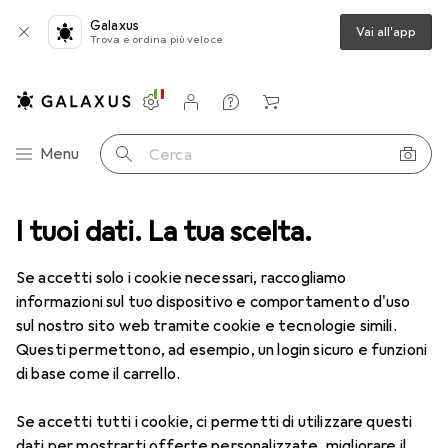
Galaxus
Vai all'app
Trova e ordina più veloce
Impostazioni
Conto cliente
Liste di confronto
Liste dei desideri
Carrello
Categoria Navigazione
Menu
Cerca
ca
I tuoi dati. La tua scelta.
Lenti a contatto
Air Optix HydraGlyde per l'astigmatismo 6
Se accetti solo i cookie necessari, raccogliamo
informazioni sul tuo dispositivo e comportamento d'uso
1 Immagine
sul nostro sito web tramite cookie e tecnologie simili.
EUR
49,16
Questi permettono, ad esempio, un login sicuro e funzioni
EUR
8,20
/
1pz.
Air Optix
HydraGlyde per
di base come il carrello.
l'astigmatismo 6
Se accetti tutti i cookie, ci permetti di utilizzare questi
-7.5, Obiettivo mensile, 6 pz., Torico
dati per mostrarti offerte personalizzate, migliorare il