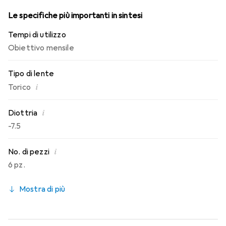
Le specifiche più importanti in sintesi
Tempi di utilizzo
Obiettivo mensile
Tipo di lente
i
Torico
i
Diottria
-7.5
i
No. di pezzi
6 pz.
Mostra di più