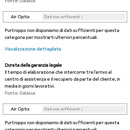
Fonte: Galaxus
i
Air Optix
Dati non sufficienti
i
i
i
i
Dati non sufficienti
Dati non sufficienti
Dati non sufficienti
Dati non sufficienti
Purtroppo non disponiamo di dati sufficienti per questa
categoria per mostrarti ulteriori percentuali.
Visualizzazione dettagliata
Durata della garanzia legale
Il tempo di elaborazione che intercorre tra l'arrivo al
centro di assistenza e il recupero da parte del cliente, in
media in giorni lavorativi.
Fonte: Galaxus
i
Air Optix
Dati non sufficienti
i
i
i
i
Dati non sufficienti
Dati non sufficienti
Dati non sufficienti
Dati non sufficienti
Purtroppo non disponiamo di dati sufficienti per questa
categoria per mostrarti ulteriori percentuali.