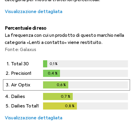
Visualizzazione dettagliata
Percentuale di reso
La frequenza con cui un prodotto di questo marchio nella
categoria «Lenti a contatto» viene restituito.
Fonte: Galaxus
1.
Total 30
0,1
%
0,1
%
2.
Precision1
0,4
%
0,4
%
3.
Air Optix
0,6
%
0,6
%
4.
Dailies
0,7
%
0,7
%
5.
Dailies Total1
0,8
%
0,8
%
Visualizzazione dettagliata