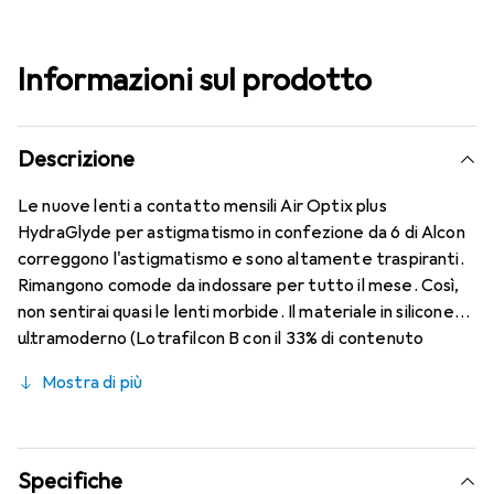
Informazioni sul prodotto
Descrizione
Le nuove lenti a contatto mensili Air Optix plus
HydraGlyde per astigmatismo in confezione da 6 di Alcon
correggono l'astigmatismo e sono altamente traspiranti.
Rimangono comode da indossare per tutto il mese. Così,
non sentirai quasi le lenti morbide. Il materiale in silicone
ultramoderno (Lotrafilcon B con il 33% di contenuto
d'acqua) è combinato con il collaudato HydraGlyde
Mostra di più
Moisture Matrix e la nota tecnologia SmartShield,
garantendo le migliori caratteristiche di indossabilità che
conosci. Un comfort duraturo e senza interruzioni per
tutto il giorno con le lenti mensili.
Specifiche