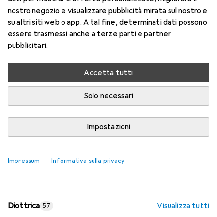
nostro negozio e visualizzare pubblicità mirata sul nostro e
Prezzo in EUR IVA incl.
su altri siti web o app. A tal fine, determinati dati possono
essere trasmessi anche a terze parti e partner
Valutazioni
pubblicitari.
Accetta tutti
Consegna tra lun, 17/8 e mer, 19/8
Più di 10 pezzi in stock presso il fornitore
Solo necessari
Aggiungi al carrello
Impostazioni
Confronta
Salva nella lista
Impressum
Informativa sulla privacy
spedizione gratuita
Diottrica
Visualizza tutti
57