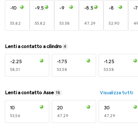
-10
-9.5
-9
-8.5
-8
-7
EUR
55,82
EUR
55,82
EUR
53,58
EUR
47,29
EUR
52,90
E
49
Lenti a contatto a cilindro
4
-2.25
-1.75
-1.25
EUR
58,31
EUR
53,58
EUR
53,58
Lenti a contatto Asse
Visualizza tutti
18
10
20
30
EUR
53,56
EUR
47,29
EUR
47,29