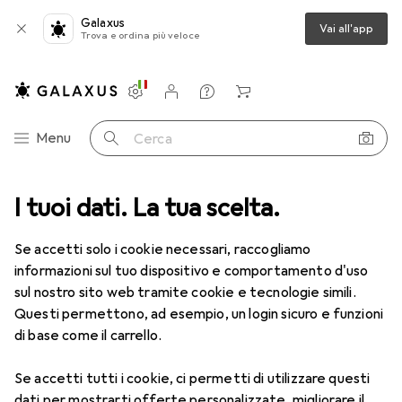
Galaxus
Vai all'app
Trova e ordina più veloce
Impostazioni
Conto cliente
Liste di confronto
Liste dei desideri
Carrello
Categoria Navigazione
Menu
Cerca
I tuoi dati. La tua scelta.
Lenti a contatto
Air Optix più HydraGlyde per l'astigmatismo
Se accetti solo i cookie necessari, raccogliamo
informazioni sul tuo dispositivo e comportamento d'uso
1 Immagine
sul nostro sito web tramite cookie e tecnologie simili.
EUR
53,58
Questi permettono, ad esempio, un login sicuro e funzioni
EUR
8,93
/
1pz.
Air Optix
più HydraGlyde per
di base come il carrello.
l'astigmatismo
Se accetti tutti i cookie, ci permetti di utilizzare questi
-1.25, Obiettivo mensile, 6 pz., Torico
dati per mostrarti offerte personalizzate, migliorare il