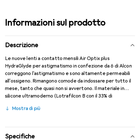
Informazioni sul prodotto
Descrizione
Le nuove lenti a contatto mensili Air Optix plus
HydraGlyde per astigmatismo in confezione da 6 di Alcon
correggono l'astigmatismo e sono altamente permeabili
all'ossigeno. Rimangono comode da indossare per tutto il
mese, tanto che quasi non si avvertono. Il materiale in
silicone ultramoderno (Lotrafilcon B con il 33% di
contenuto d'acqua) è combinato con la collaudata
Mostra di più
tecnologia HydraGlyde Moisture Matrix e la nota
tecnologia SmartShield, garantendo le migliori
caratteristiche di indossabilità che conosci. Un comfort
duraturo e senza interruzioni per tutto il giorno con le
Specifiche