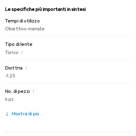
lenti mensili.
Le specifiche più importanti in sintesi
Tempi di utilizzo
Obiettivo mensile
Tipo di lente
i
Torico
i
Diottria
-1.25
i
No. di pezzi
6 pz.
Mostra di più