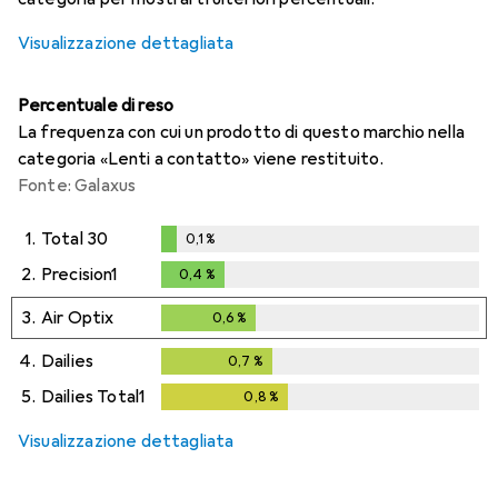
Visualizzazione dettagliata
Percentuale di reso
La frequenza con cui un prodotto di questo marchio nella
categoria «Lenti a contatto» viene restituito.
Fonte: Galaxus
1.
Total 30
0,1
%
0,1
%
2.
Precision1
0,4
%
0,4
%
3.
Air Optix
0,6
%
0,6
%
4.
Dailies
0,7
%
0,7
%
5.
Dailies Total1
0,8
%
0,8
%
Visualizzazione dettagliata