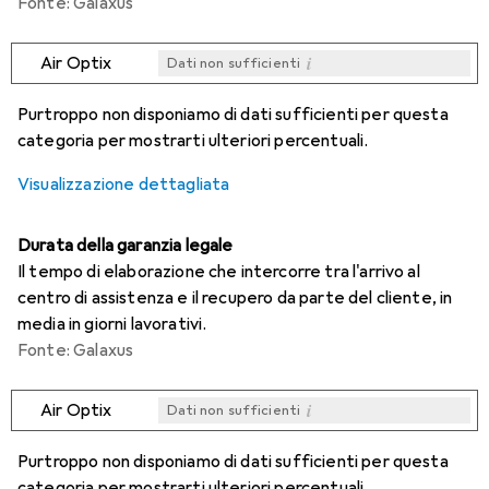
Fonte: Galaxus
i
Air Optix
Dati non sufficienti
i
i
i
i
Dati non sufficienti
Dati non sufficienti
Dati non sufficienti
Dati non sufficienti
Purtroppo non disponiamo di dati sufficienti per questa
categoria per mostrarti ulteriori percentuali.
Visualizzazione dettagliata
Durata della garanzia legale
Il tempo di elaborazione che intercorre tra l'arrivo al
centro di assistenza e il recupero da parte del cliente, in
media in giorni lavorativi.
Fonte: Galaxus
i
Air Optix
Dati non sufficienti
i
i
i
i
Dati non sufficienti
Dati non sufficienti
Dati non sufficienti
Dati non sufficienti
Purtroppo non disponiamo di dati sufficienti per questa
categoria per mostrarti ulteriori percentuali.