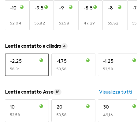
-10
-9.5
-9
-8.5
-8
-7
EUR
52,04
EUR
55,82
EUR
53,58
EUR
47,29
EUR
55,82
E
55
Lenti a contatto a cilindro
4
-2.25
-1.75
-1.25
EUR
58,31
EUR
53,58
EUR
53,58
Lenti a contatto Asse
Visualizza tutti
18
10
20
30
EUR
53,58
EUR
53,58
EUR
49,16