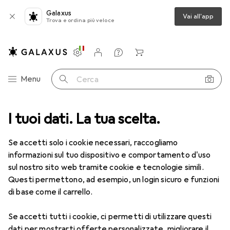
Galaxus
Vai all'app
Trova e ordina più veloce
Impostazioni
Conto cliente
Liste di confronto
Liste dei desideri
Carrello
Categoria Navigazione
Menu
Cerca
I tuoi dati. La tua scelta.
Lenti a contatto
Air Optix più HydraGlyde per l'astigmatismo
Se accetti solo i cookie necessari, raccogliamo
informazioni sul tuo dispositivo e comportamento d'uso
1 Immagine
sul nostro sito web tramite cookie e tecnologie simili.
EUR
58,31
Questi permettono, ad esempio, un login sicuro e funzioni
EUR
9,72
/
1pz.
Air Optix
più HydraGlyde per
di base come il carrello.
l'astigmatismo
Se accetti tutti i cookie, ci permetti di utilizzare questi
-1.25, Obiettivo mensile, 6 pz., Torico
dati per mostrarti offerte personalizzate, migliorare il