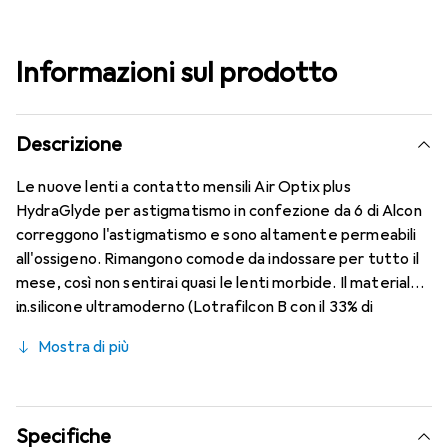
Informazioni sul prodotto
Descrizione
Le nuove lenti a contatto mensili Air Optix plus
HydraGlyde per astigmatismo in confezione da 6 di Alcon
correggono l'astigmatismo e sono altamente permeabili
all'ossigeno. Rimangono comode da indossare per tutto il
mese, così non sentirai quasi le lenti morbide. Il materiale
in silicone ultramoderno (Lotrafilcon B con il 33% di
contenuto d'acqua) è combinato con la nota tecnologia
Mostra di più
HydraGlyde Moisture Matrix e la rinomata tecnologia
SmartShield, garantendo le migliori caratteristiche di
indossabilità che conosci. Comfort e assenza di fastidi per
tutto il giorno con le lenti mensili.
Specifiche