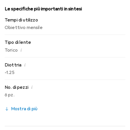
Le specifiche più importanti in sintesi
Tempi di utilizzo
Obiettivo mensile
Tipo di lente
i
Torico
i
Diottria
-1.25
i
No. di pezzi
6 pz.
Mostra di più