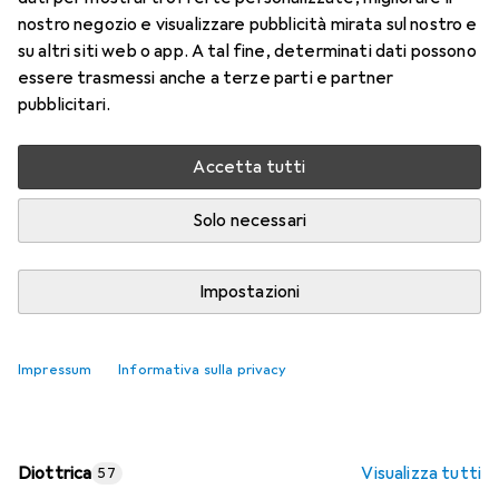
nostro negozio e visualizzare pubblicità mirata sul nostro e
Prezzo in EUR IVA incl.
su altri siti web o app. A tal fine, determinati dati possono
essere trasmessi anche a terze parti e partner
Valutazioni
pubblicitari.
Accetta tutti
Consegna tra lun, 17/8 e mer, 19/8
Più di 10 pezzi in stock presso il fornitore
Solo necessari
Aggiungi al carrello
Impostazioni
Confronta
Salva nella lista
Impressum
Informativa sulla privacy
spedizione gratuita
Diottrica
Visualizza tutti
57