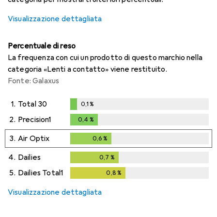
Visualizzazione dettagliata
Percentuale di reso
La frequenza con cui un prodotto di questo marchio nella
categoria «Lenti a contatto» viene restituito.
Fonte: Galaxus
1.
Total 30
0,1
%
0,1
%
2.
Precision1
0,4
%
0,4
%
3.
Air Optix
0,6
%
0,6
%
4.
Dailies
0,7
%
0,7
%
5.
Dailies Total1
0,8
%
0,8
%
Visualizzazione dettagliata