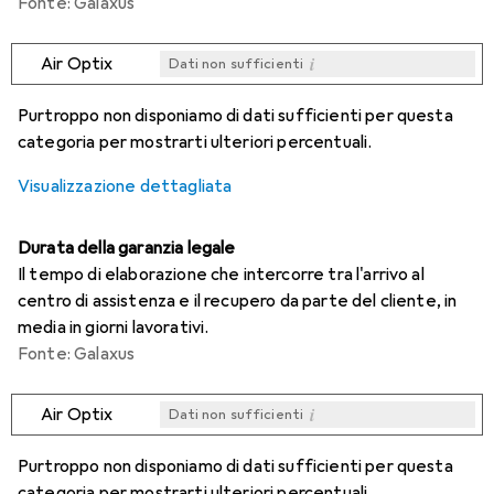
Fonte: Galaxus
i
Air Optix
Dati non sufficienti
i
i
i
i
Dati non sufficienti
Dati non sufficienti
Dati non sufficienti
Dati non sufficienti
Purtroppo non disponiamo di dati sufficienti per questa
categoria per mostrarti ulteriori percentuali.
Visualizzazione dettagliata
Durata della garanzia legale
Il tempo di elaborazione che intercorre tra l'arrivo al
centro di assistenza e il recupero da parte del cliente, in
media in giorni lavorativi.
Fonte: Galaxus
i
Air Optix
Dati non sufficienti
i
i
i
i
Dati non sufficienti
Dati non sufficienti
Dati non sufficienti
Dati non sufficienti
Purtroppo non disponiamo di dati sufficienti per questa
categoria per mostrarti ulteriori percentuali.