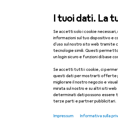
Cerca
I tuoi dati. La t
Se accetti solo i cookie necessari,
Categoria Navigazione
Tutte le categorie
Bel
Tutte le categorie
informazioni sul tuo dispositivo 
d'uso sul nostro sito web tramite 
Bellezza + Salute
tecnologie simili. Questi permett
un login sicuro e funzioni di base com
Salute
Se accetti tutti i cookie, ci permet
Ottica
questi dati per mostrarti offerte
Lenti a contatto
migliorare il nostro negozio e visua
mirata sul nostro e su altri siti web 
Lenti a contatto
determinati dati possono essere t
colorate
terze parti e partner pubblicitari.
Occhiali da computer
Impressum
Informativa sulla pri