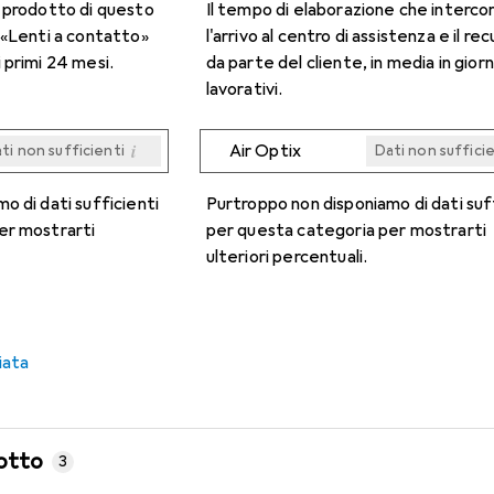
n prodotto di questo
Il tempo di elaborazione che interco
 «Lenti a contatto»
l'arrivo al centro di assistenza e il re
 primi 24 mesi.
da parte del cliente, in media in giorn
lavorativi.
i
Air Optix
ti non sufficienti
Dati non suffici
i
i
i
i
ti non sufficienti
ti non sufficienti
ti non sufficienti
ti non sufficienti
Dati non suffici
Dati non suffici
Dati non suffici
Dati non suffici
o di dati sufficienti
Purtroppo non disponiamo di dati suf
er mostrarti
per questa categoria per mostrarti
ulteriori percentuali.
iata
otto
3