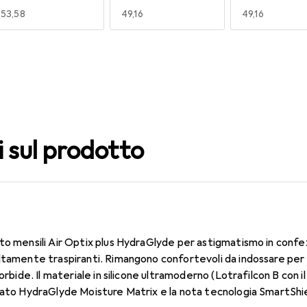
EUR
53,58
EUR
49,16
EUR
49,16
140
150
160
EUR
53,58
EUR
53,58
EUR
53,58
i sul prodotto
to mensili Air Optix plus HydraGlyde per astigmatismo in confe
ltamente traspiranti. Rimangono confortevoli da indossare per
morbide. Il materiale in silicone ultramoderno (Lotrafilcon B con 
dato HydraGlyde Moisture Matrix e la nota tecnologia SmartShie