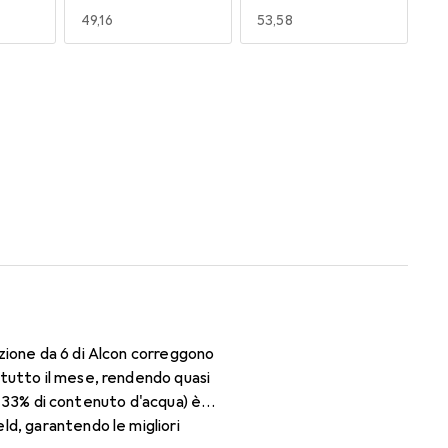
EUR
49,16
EUR
53,58
170
180
EUR
49,16
EUR
50,06
zione da 6 di Alcon correggono
 tutto il mese, rendendo quasi
il 33% di contenuto d'acqua) è
ld, garantendo le migliori