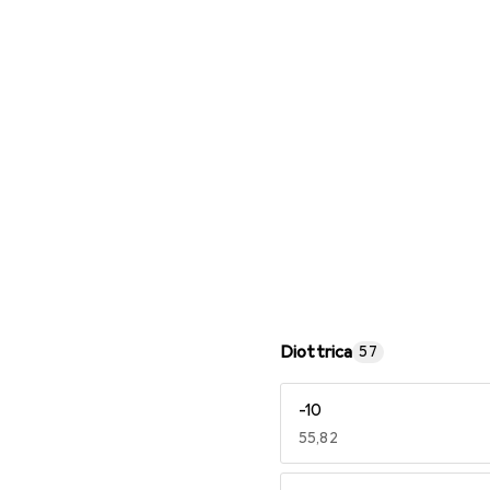
Occhiali da lettura
Diottrica
57
-10
EUR
55,82