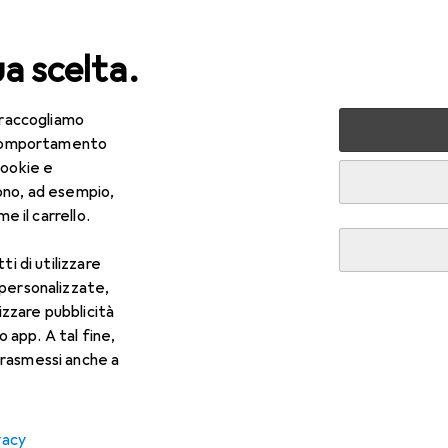
ua scelta.
 raccogliamo
lezza + Salute
Salute
Ottica
Lenti a contatto
Air
e comportamento
cookie e
ono, ad esempio,
e il carrello.
ti di utilizzare
 personalizzate,
lizzare pubblicità
o app. A tal fine,
rasmessi anche a
vacy