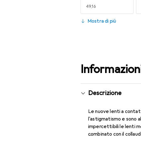
EUR
49,16
130
Mostra di più
EUR
49,16
Informazion
Descrizione
Le nuove lenti a contat
l'astigmatismo e sono a
impercettibili le lenti 
combinato con il collau