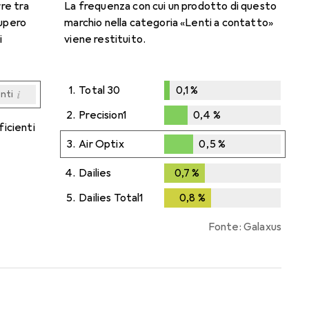
rre tra
La frequenza con cui un prodotto di questo
cupero
marchio nella categoria «Lenti a contatto»
i
viene restituito.
1.
Total 30
0,1
%
i
enti
0,1
%
i
i
i
i
enti
enti
enti
enti
2.
Precision1
0,4
%
ficienti
0,4
%
3.
Air Optix
0,5
%
0,5
%
4.
Dailies
0,7
%
0,7
%
5.
Dailies Total1
0,8
%
0,8
%
Fonte: Galaxus