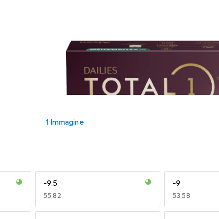
1 Immagine
-9.5
-9
EUR
55,82
EUR
53,58