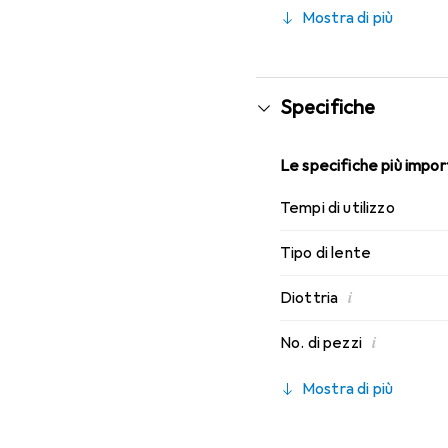
caratteristiche di indos
Mostra di più
Specifiche
Le specifiche più import
Tempi di utilizzo
Tipo di lente
i
Diottria
i
No. di pezzi
Mostra di più