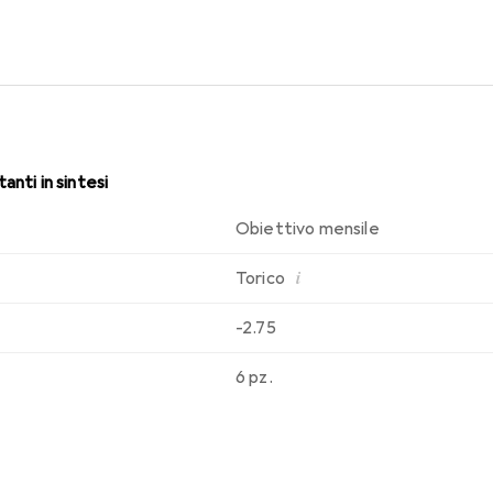
sabilità che conosci. Comfort e assenza di fastidi per tutto il gio
anti in sintesi
Obiettivo mensile
i
Torico
-2.75
6 pz.