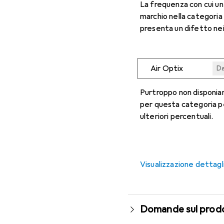
La frequenza con cui u
marchio nella categoria
presenta un difetto nei
Air Optix
Da
Da
Da
Da
Da
Purtroppo non disponiam
per questa categoria p
ulteriori percentuali.
Visualizzazione dettagl
Domande sul prod