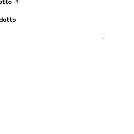
otto
3
odotto