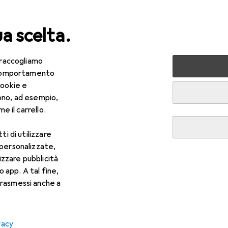
ua scelta.
 raccogliamo
lezza + Salute
Salute
Ottica
Lenti a contatto
Air
e comportamento
cookie e
ono, ad esempio,
e il carrello.
ti di utilizzare
 personalizzate,
lizzare pubblicità
o app. A tal fine,
rasmessi anche a
vacy