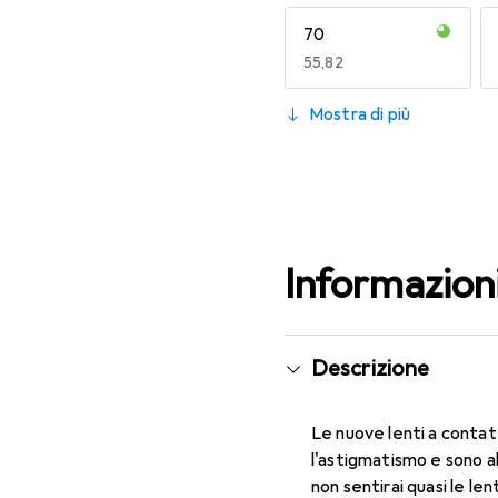
70
EUR
55,82
130
Mostra di più
EUR
49,16
Informazion
Descrizione
Le nuove lenti a contat
l'astigmatismo e sono a
non sentirai quasi le le