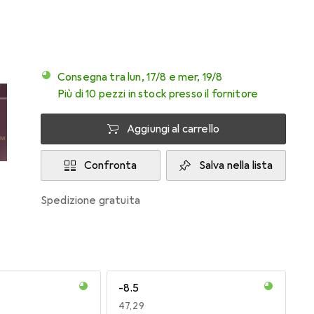
Consegna tra lun, 17/8 e mer, 19/8
Più di 10 pezzi in stock presso il fornitore
Aggiungi al carrello
Confronta
Salva nella lista
spedizione gratuita
-8.5
EUR
47,29