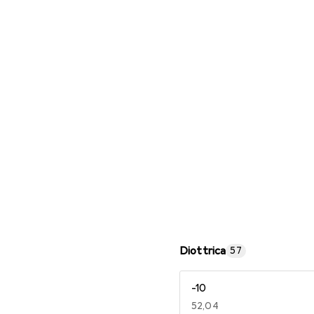
Occhiali da lettura
Diottrica
57
-10
EUR
52,04