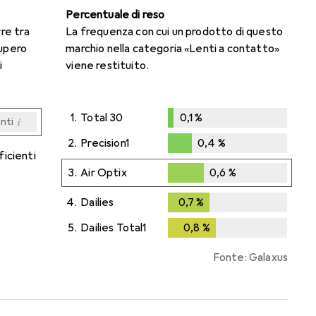
Percentuale di reso
rre tra
La frequenza con cui un prodotto di questo
cupero
marchio nella categoria «Lenti a contatto»
i
viene restituito.
1.
Total 30
0,1
%
i
enti
0,1
%
i
i
i
i
enti
enti
enti
enti
2.
Precision1
0,4
%
ficienti
0,4
%
3.
Air Optix
0,6
%
0,6
%
4.
Dailies
0,7
%
0,7
%
5.
Dailies Total1
0,8
%
0,8
%
Fonte: Galaxus