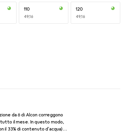
110
120
EUR
49,16
EUR
49,16
170
180
EUR
55,82
EUR
55,82
zione da 6 di Alcon correggono
tutto il mese. In questo modo,
con il 33% di contenuto d'acqua)