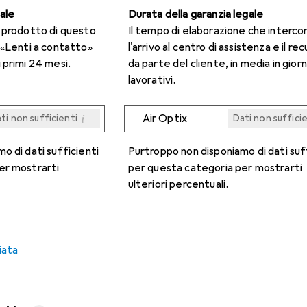
gale
Durata della garanzia legale
n prodotto di questo
Il tempo di elaborazione che interco
 «Lenti a contatto»
l'arrivo al centro di assistenza e il re
 primi 24 mesi.
da parte del cliente, in media in giorn
lavorativi.
i
Air Optix
ti non sufficienti
Dati non suffici
i
i
i
i
ti non sufficienti
ti non sufficienti
ti non sufficienti
ti non sufficienti
Dati non suffici
Dati non suffici
Dati non suffici
Dati non suffici
o di dati sufficienti
Purtroppo non disponiamo di dati suf
er mostrarti
per questa categoria per mostrarti
ulteriori percentuali.
iata