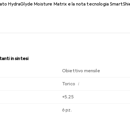
dato HydraGlyde Moisture Matrix e la nota tecnologia SmartShiel
sabilità che conosci. Un comfort duraturo e senza interruzioni per
anti in sintesi
Obiettivo mensile
i
Torico
+5.25
6 pz.