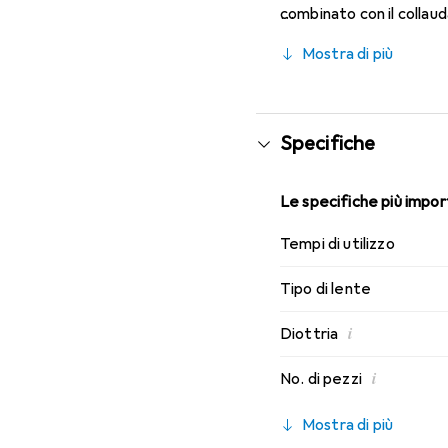
combinato con il collau
caratteristiche di indos
Mostra di più
mensili.
Specifiche
Le specifiche più import
Tempi di utilizzo
Tipo di lente
i
Diottria
i
No. di pezzi
Mostra di più