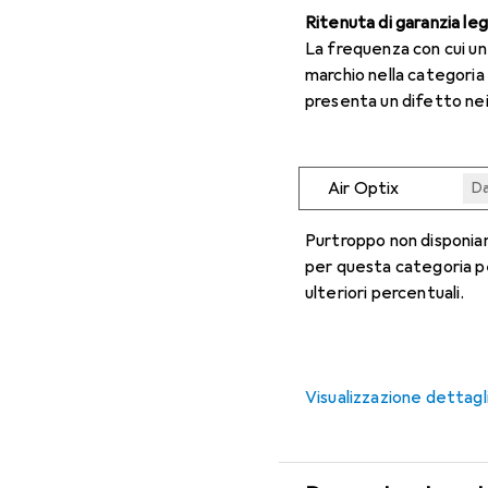
Ritenuta di garanzia le
La frequenza con cui u
marchio nella categoria
presenta un difetto nei
Air Optix
Da
Da
Da
Da
Da
Purtroppo non disponiam
per questa categoria p
ulteriori percentuali.
Visualizzazione dettagl