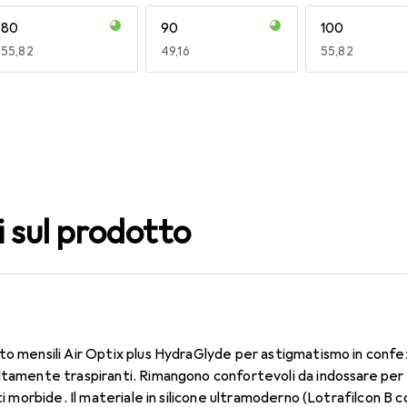
80
90
100
EUR
55,82
EUR
49,16
EUR
55,82
140
150
160
EUR
49,16
EUR
55,82
EUR
55,08
i sul prodotto
to mensili Air Optix plus HydraGlyde per astigmatismo in confe
ltamente traspiranti. Rimangono confortevoli da indossare per 
nti morbide. Il materiale in silicone ultramoderno (Lotrafilcon B 