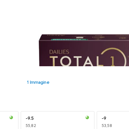
1 Immagine
-9.5
-9
EUR
55,82
EUR
53,58