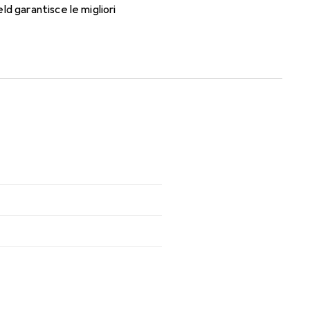
d garantisce le migliori
 tutto il giorno con le lenti