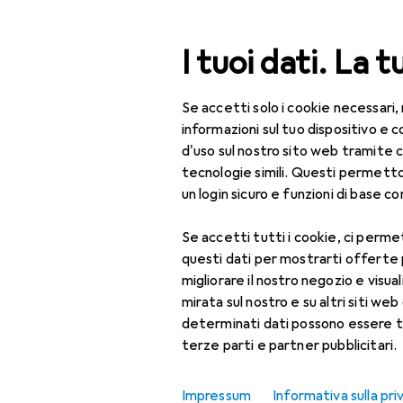
Cerca
I tuoi dati. La t
Se accetti solo i cookie necessari,
Categoria Navigazione
Tutte le categorie
Bel
Tutte le categorie
informazioni sul tuo dispositivo 
d'uso sul nostro sito web tramite 
Bellezza + Salute
tecnologie simili. Questi permett
un login sicuro e funzioni di base com
Salute
Se accetti tutti i cookie, ci permet
Ottica
questi dati per mostrarti offerte
Lenti a contatto
migliorare il nostro negozio e visua
mirata sul nostro e su altri siti web 
Lenti a contatto
determinati dati possono essere t
colorate
terze parti e partner pubblicitari.
Occhiali da computer
Impressum
Informativa sulla pri