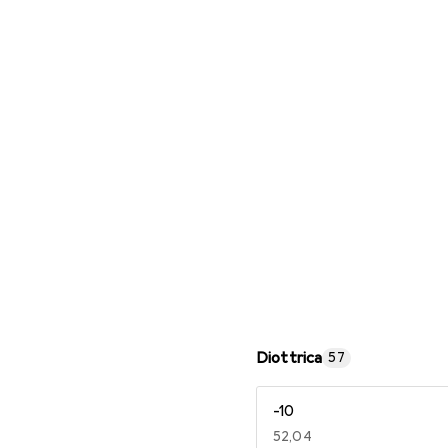
Occhiali da lettura
Diottrica
57
-10
EUR
52,04