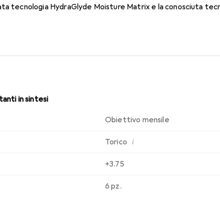
ata tecnologia HydraGlyde Moisture Matrix e la conosciuta tec
 di indossabilità che conosci. Un comfort duraturo e senza interru
anti in sintesi
Obiettivo mensile
i
Torico
+3.75
6 pz.