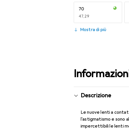
70
EUR
47,29
130
Mostra di più
EUR
47,29
Informazion
Descrizione
Le nuove lenti a contat
l'astigmatismo e sono 
impercettibili le lenti 