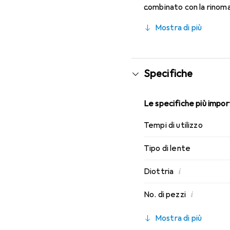
combinato con la rinom
migliori caratteristiche
Mostra di più
lenti mensili.
Specifiche
Le specifiche più import
Tempi di utilizzo
Tipo di lente
i
Diottria
i
No. di pezzi
Mostra di più