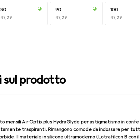
80
90
100
EUR
47,29
EUR
47,29
EUR
47,29
140
150
160
EUR
47,29
EUR
47,29
EUR
47,29
i sul prodotto
to mensili Air Optix plus HydraGlyde per astigmatismo in confe
altamente traspiranti. Rimangono comode da indossare per tutt
morbide. Il materiale in silicone ultramoderno (Lotrafilcon B con 