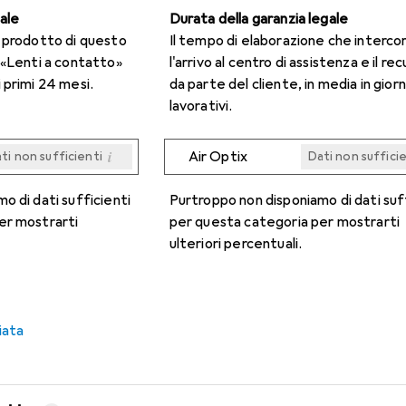
gale
Durata della garanzia legale
n prodotto di questo
Il tempo di elaborazione che interco
 «Lenti a contatto»
l'arrivo al centro di assistenza e il re
 primi 24 mesi.
da parte del cliente, in media in giorn
lavorativi.
i
Air Optix
ti non sufficienti
Dati non suffici
i
i
i
i
ti non sufficienti
ti non sufficienti
ti non sufficienti
ti non sufficienti
Dati non suffici
Dati non suffici
Dati non suffici
Dati non suffici
o di dati sufficienti
Purtroppo non disponiamo di dati suf
er mostrarti
per questa categoria per mostrarti
ulteriori percentuali.
iata