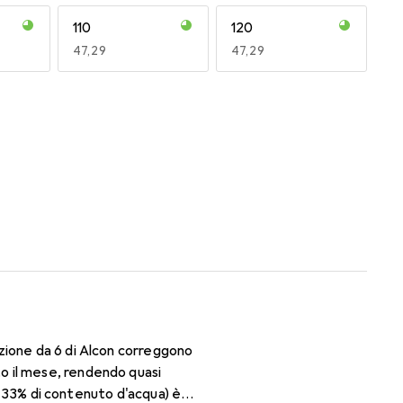
110
120
EUR
47,29
EUR
47,29
170
180
EUR
47,29
EUR
47,29
zione da 6 di Alcon correggono
o il mese, rendendo quasi
il 33% di contenuto d'acqua) è