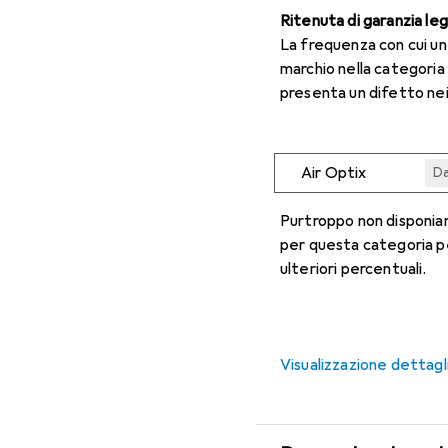
Ritenuta di garanzia le
La frequenza con cui u
marchio nella categoria
presenta un difetto nei
Air Optix
Da
Da
Da
Da
Da
Purtroppo non disponiam
per questa categoria p
ulteriori percentuali.
Visualizzazione dettagl