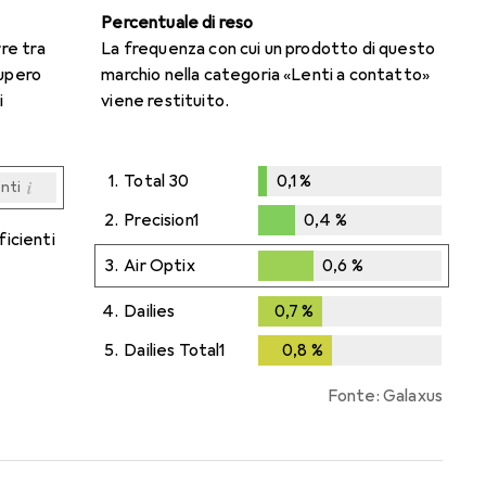
Percentuale di reso
rre tra
La frequenza con cui un prodotto di questo
cupero
marchio nella categoria «Lenti a contatto»
i
viene restituito.
1.
Total 30
0,1
%
i
enti
0,1
%
i
i
i
i
enti
enti
enti
enti
2.
Precision1
0,4
%
ficienti
0,4
%
3.
Air Optix
0,6
%
0,6
%
4.
Dailies
0,7
%
0,7
%
5.
Dailies Total1
0,8
%
0,8
%
Fonte: Galaxus