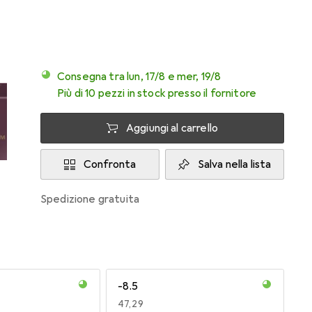
Consegna tra lun, 17/8 e mer, 19/8
Più di 10 pezzi in stock presso il fornitore
Aggiungi al carrello
Confronta
Salva nella lista
spedizione gratuita
-8.5
EUR
47,29