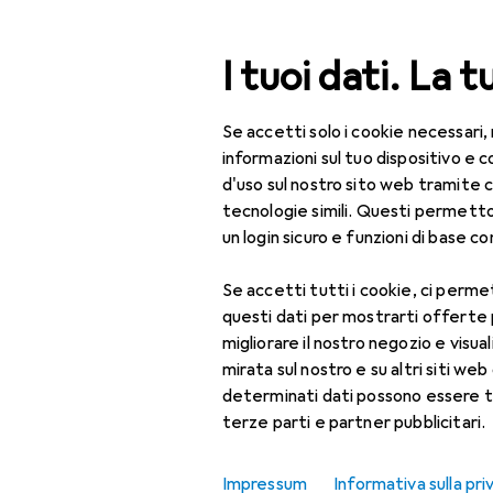
Cerca
I tuoi dati. La t
Se accetti solo i cookie necessari,
Categoria Navigazione
Tutte le categorie
Bel
Tutte le categorie
informazioni sul tuo dispositivo 
d'uso sul nostro sito web tramite 
Bellezza + Salute
tecnologie simili. Questi permett
un login sicuro e funzioni di base com
Salute
Se accetti tutti i cookie, ci permet
Ottica
questi dati per mostrarti offerte
Lenti a contatto
migliorare il nostro negozio e visua
mirata sul nostro e su altri siti web 
Lenti a contatto
determinati dati possono essere t
colorate
terze parti e partner pubblicitari.
Occhiali da computer
Impressum
Informativa sulla pri