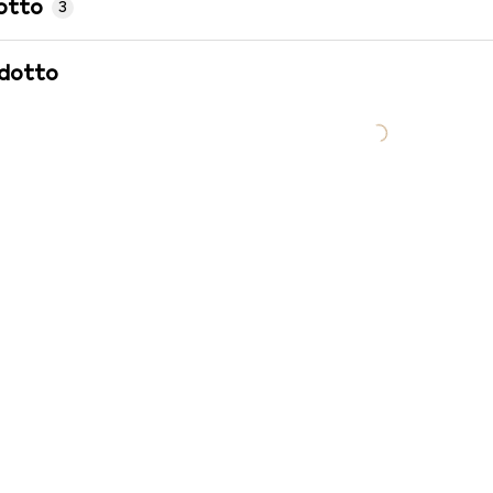
otto
3
odotto