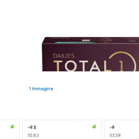
1 Immagine
-9.5
-9
EUR
55,82
EUR
53,58