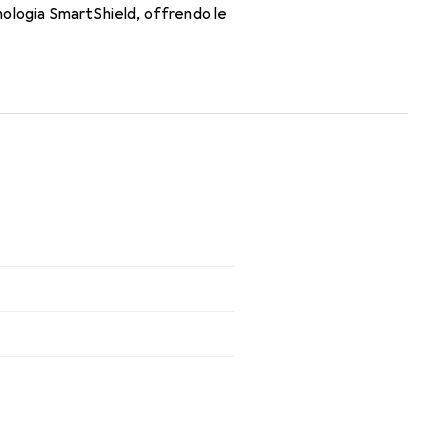
nologia SmartShield, offrendo le
zioni per tutto il giorno con le