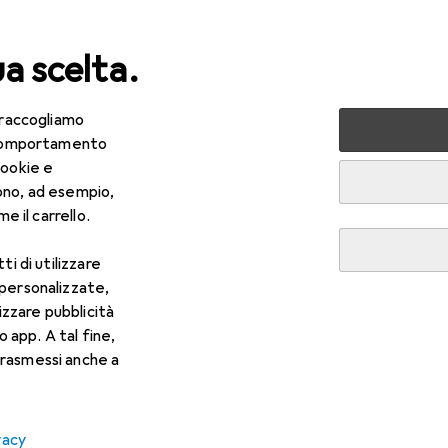
ua scelta.
 raccogliamo
lezza + Salute
Salute
Ottica
Lenti a contatto
Air
e comportamento
cookie e
ono, ad esempio,
e il carrello.
ti di utilizzare
 personalizzate,
lizzare pubblicità
o app. A tal fine,
rasmessi anche a
vacy