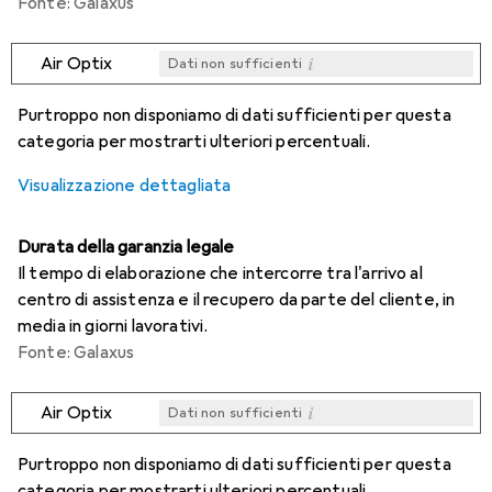
Fonte: Galaxus
i
Air Optix
Dati non sufficienti
i
i
i
i
Dati non sufficienti
Dati non sufficienti
Dati non sufficienti
Dati non sufficienti
Purtroppo non disponiamo di dati sufficienti per questa
categoria per mostrarti ulteriori percentuali.
Visualizzazione dettagliata
Durata della garanzia legale
Il tempo di elaborazione che intercorre tra l'arrivo al
centro di assistenza e il recupero da parte del cliente, in
media in giorni lavorativi.
Fonte: Galaxus
i
Air Optix
Dati non sufficienti
i
i
i
i
Dati non sufficienti
Dati non sufficienti
Dati non sufficienti
Dati non sufficienti
Purtroppo non disponiamo di dati sufficienti per questa
categoria per mostrarti ulteriori percentuali.