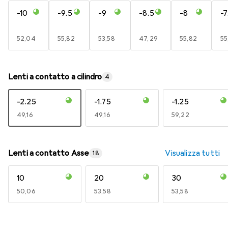
-10
-9.5
-9
-8.5
-8
-7
EUR
52,04
EUR
55,82
EUR
53,58
EUR
47,29
EUR
55,82
E
55
Lenti a contatto a cilindro
4
-2.25
-1.75
-1.25
EUR
49,16
EUR
49,16
EUR
59,22
Lenti a contatto Asse
Visualizza tutti
18
10
20
30
EUR
50,06
EUR
53,58
EUR
53,58