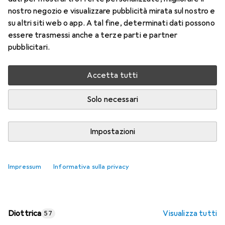
nostro negozio e visualizzare pubblicità mirata sul nostro e
Prezzo in EUR IVA incl.
su altri siti web o app. A tal fine, determinati dati possono
essere trasmessi anche a terze parti e partner
Valutazioni
pubblicitari.
Accetta tutti
Consegna tra lun, 17/8 e mer, 19/8
Più di 10 pezzi in stock presso il fornitore
Solo necessari
Aggiungi al carrello
Impostazioni
Confronta
Salva nella lista
Impressum
Informativa sulla privacy
spedizione gratuita
Diottrica
Visualizza tutti
57