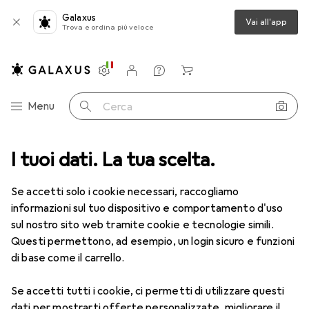
Galaxus
Vai all'app
Trova e ordina più veloce
Impostazioni
Conto cliente
Liste di confronto
Liste dei desideri
Carrello
Categoria Navigazione
Menu
Cerca
I tuoi dati. La tua scelta.
Lenti a contatto
Air Optix più HydraGlyde per l'astigmatismo
Se accetti solo i cookie necessari, raccogliamo
informazioni sul tuo dispositivo e comportamento d'uso
1 Immagine
sul nostro sito web tramite cookie e tecnologie simili.
EUR
49,16
Questi permettono, ad esempio, un login sicuro e funzioni
EUR
8,20
/
1pz.
Air Optix
più HydraGlyde per
di base come il carrello.
l'astigmatismo
Se accetti tutti i cookie, ci permetti di utilizzare questi
-0.75, Obiettivo mensile, 6 pz., Torico
dati per mostrarti offerte personalizzate, migliorare il