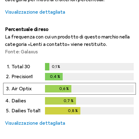
Visualizzazione dettagliata
Percentuale di reso
La frequenza con cui un prodotto di questo marchio nella
categoria «Lenti a contatto» viene restituito.
Fonte: Galaxus
1.
Total 30
0,1
%
0,1
%
2.
Precision1
0,4
%
0,4
%
3.
Air Optix
0,6
%
0,6
%
4.
Dailies
0,7
%
0,7
%
5.
Dailies Total1
0,8
%
0,8
%
Visualizzazione dettagliata