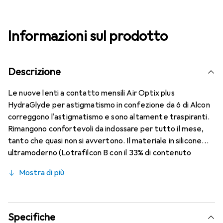
Informazioni sul prodotto
Descrizione
Le nuove lenti a contatto mensili Air Optix plus
HydraGlyde per astigmatismo in confezione da 6 di Alcon
correggono l'astigmatismo e sono altamente traspiranti.
Rimangono confortevoli da indossare per tutto il mese,
tanto che quasi non si avvertono. Il materiale in silicone
ultramoderno (Lotrafilcon B con il 33% di contenuto
d'acqua) è combinato con la collaudata HydraGlyde
Mostra di più
Moisture Matrix e la nota tecnologia SmartShield,
garantendo le migliori caratteristiche di portabilità che
conosci. Comfort e assenza di fastidi per tutto il giorno
con le lenti mensili.
Specifiche