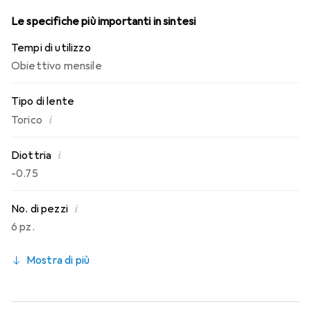
Le specifiche più importanti in sintesi
Tempi di utilizzo
Obiettivo mensile
Tipo di lente
i
Torico
i
Diottria
-0.75
i
No. di pezzi
6 pz.
Mostra di più