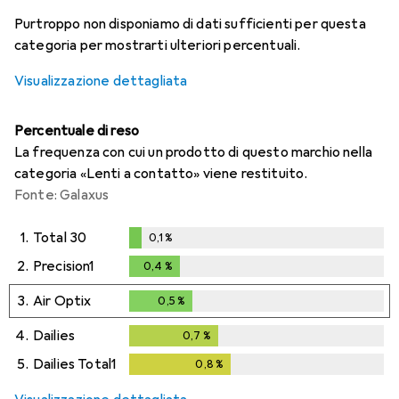
i
i
i
i
Dati non sufficienti
Dati non sufficienti
Dati non sufficienti
Dati non sufficienti
Purtroppo non disponiamo di dati sufficienti per questa
categoria per mostrarti ulteriori percentuali.
Visualizzazione dettagliata
Percentuale di reso
La frequenza con cui un prodotto di questo marchio nella
categoria «Lenti a contatto» viene restituito.
Fonte: Galaxus
1.
Total 30
0,1
%
0,1
%
2.
Precision1
0,4
%
0,4
%
3.
Air Optix
0,5
%
0,5
%
4.
Dailies
0,7
%
0,7
%
5.
Dailies Total1
0,8
%
0,8
%