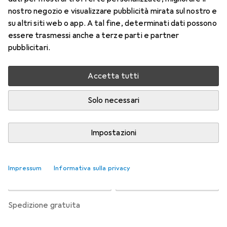
l'astigmatismo
nostro negozio e visualizzare pubblicità mirata sul nostro e
+3, Obiettivo mensile, 6 pz., Torico
su altri siti web o app. A tal fine, determinati dati possono
essere trasmessi anche a terze parti e partner
Prezzo in EUR IVA incl.
pubblicitari.
Valutazioni
Accetta tutti
Solo necessari
Consegna tra ven, 14/8 e mar, 18/8
Più di 10 pezzi in stock presso il fornitore
Impostazioni
Aggiungi al carrello
Impressum
Informativa sulla privacy
Confronta
Salva nella lista
spedizione gratuita