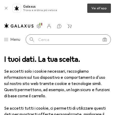
Galaxus
Vai all'app
Trova e ordina più veloce
Impostazioni
Conto cliente
Liste di confronto
Liste dei desideri
Carrello
Categoria Navigazione
Menu
Cerca
I tuoi dati. La tua scelta.
Lenti a contatto
Air Optix più HydraGlyde per l'astigmatismo
Se accetti solo i cookie necessari, raccogliamo
informazioni sul tuo dispositivo e comportamento d'uso
1 Immagine
sul nostro sito web tramite cookie e tecnologie simili.
Questi permettono, ad esempio, un login sicuro e funzioni
−5%
di base come il carrello.
EUR
52,90
anziché
EUR
55,82
EUR
8,82
/
1pz.
Se accetti tutti i cookie, ci permetti di utilizzare questi
Air Optix
più HydraGlyde per
dati per mostrarti offerte personalizzate, migliorare il