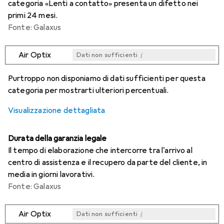
categoria «Lenti a contatto» presenta un difetto nei
primi 24 mesi.
Fonte: Galaxus
i
Air Optix
Dati non sufficienti
i
i
i
i
Dati non sufficienti
Dati non sufficienti
Dati non sufficienti
Dati non sufficienti
Purtroppo non disponiamo di dati sufficienti per questa
categoria per mostrarti ulteriori percentuali.
Visualizzazione dettagliata
Durata della garanzia legale
Il tempo di elaborazione che intercorre tra l'arrivo al
centro di assistenza e il recupero da parte del cliente, in
media in giorni lavorativi.
Fonte: Galaxus
i
Air Optix
Dati non sufficienti