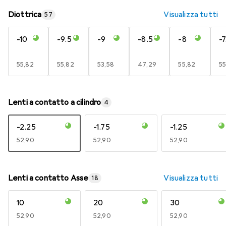
Diottrica
Visualizza tutti
57
-10
-9.5
-9
-8.5
-8
-7
EUR
55,82
EUR
55,82
EUR
53,58
EUR
47,29
EUR
55,82
E
55
Lenti a contatto a cilindro
4
-2.25
-1.75
-1.25
EUR
52,90
EUR
52,90
EUR
52,90
Lenti a contatto Asse
Visualizza tutti
18
10
20
30
EUR
52,90
EUR
52,90
EUR
52,90