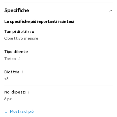
conosci. Comfort e assenza di fastidi per tutto il giorno
con le lenti mensili.
Specifiche
Le specifiche più importanti in sintesi
Tempi di utilizzo
Obiettivo mensile
Tipo di lente
i
Torico
i
Diottria
+3
i
No. di pezzi
6 pz.
Mostra di più