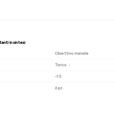
sabilità che conosci. Un comfort duraturo e senza interruzioni per
anti in sintesi
Obiettivo mensile
i
Torico
-7.5
6 pz.