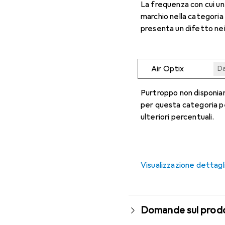
La frequenza con cui u
marchio nella categoria
presenta un difetto nei
Air Optix
Da
Da
Da
Da
Da
Purtroppo non disponiam
per questa categoria p
ulteriori percentuali.
Visualizzazione dettagl
Domande sul prod