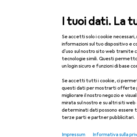
Cerca
I tuoi dati. La t
Se accetti solo i cookie necessari,
Categoria Navigazione
Tutte le categorie
Bel
Tutte le categorie
informazioni sul tuo dispositivo 
d'uso sul nostro sito web tramite 
Bellezza + Salute
tecnologie simili. Questi permett
un login sicuro e funzioni di base com
Salute
Se accetti tutti i cookie, ci permet
Ottica
questi dati per mostrarti offerte
Lenti a contatto
migliorare il nostro negozio e visua
mirata sul nostro e su altri siti web 
Lenti a contatto
determinati dati possono essere t
colorate
terze parti e partner pubblicitari.
Occhiali da computer
Impressum
Informativa sulla pri