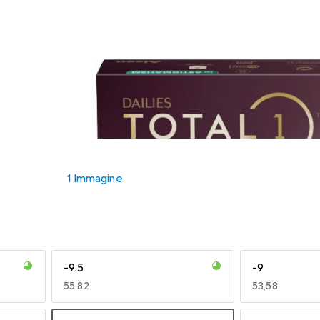
1 Immagine
-9.5
-9
EUR
55,82
EUR
53,58