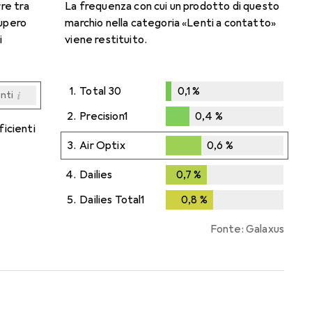
rre tra
La frequenza con cui un prodotto di questo
cupero
marchio nella categoria «Lenti a contatto»
i
viene restituito.
1.
Total 30
0,1
%
i
enti
0,1
%
i
i
i
i
enti
enti
enti
enti
2.
Precision1
0,4
%
ficienti
0,4
%
3.
Air Optix
0,6
%
0,6
%
4.
Dailies
0,7
%
0,7
%
5.
Dailies Total1
0,8
%
0,8
%
Fonte: Galaxus