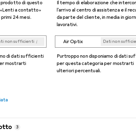
n prodotto di questo
Il tempo di elaborazione che interco
 «Lenti a contatto»
l'arrivo al centro di assistenza e il re
 primi 24 mesi.
da parte del cliente, in media in giorn
lavorativi.
i
Air Optix
ti non sufficienti
Dati non suffici
i
i
i
i
ti non sufficienti
ti non sufficienti
ti non sufficienti
ti non sufficienti
Dati non suffici
Dati non suffici
Dati non suffici
Dati non suffici
o di dati sufficienti
Purtroppo non disponiamo di dati suf
er mostrarti
per questa categoria per mostrarti
ulteriori percentuali.
iata
otto
3