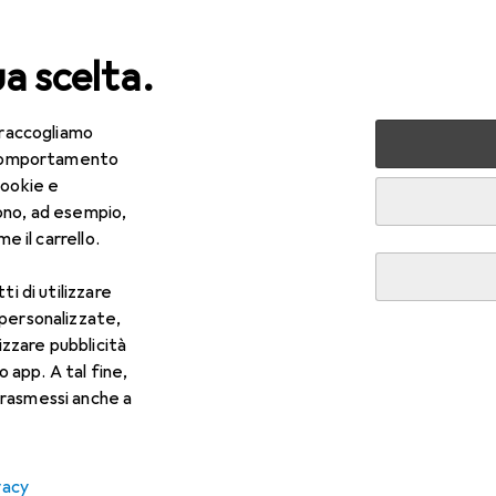
ua scelta.
 raccogliamo
lezza + Salute
Salute
Ottica
Lenti a contatto
Air
e comportamento
cookie e
ono, ad esempio,
e il carrello.
ti di utilizzare
 personalizzate,
lizzare pubblicità
o app. A tal fine,
rasmessi anche a
vacy