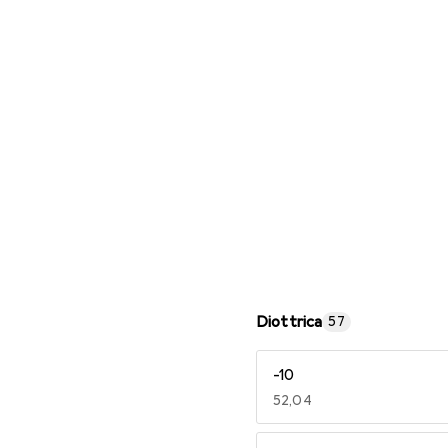
Occhiali da lettura
Diottrica
57
-10
EUR
52,04