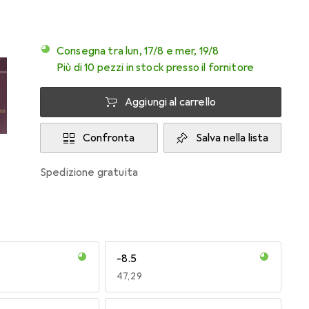
Consegna tra lun, 17/8 e mer, 19/8
Più di 10 pezzi in stock presso il fornitore
Aggiungi al carrello
Confronta
Salva nella lista
spedizione gratuita
-8.5
EUR
47,29