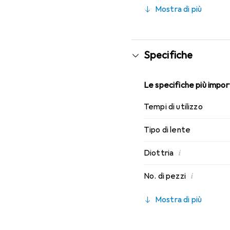
caratteristiche di indos
Mostra di più
mensili.
Specifiche
Le specifiche più import
Tempi di utilizzo
Tipo di lente
i
Diottria
i
No. di pezzi
Mostra di più