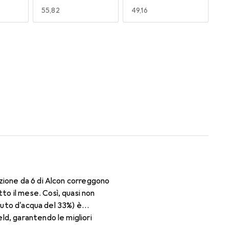
EUR
55,82
EUR
49,16
170
180
EUR
55,82
EUR
49,16
zione da 6 di Alcon correggono
o il mese. Così, quasi non
enuto d'acqua del 33%) è
ld, garantendo le migliori