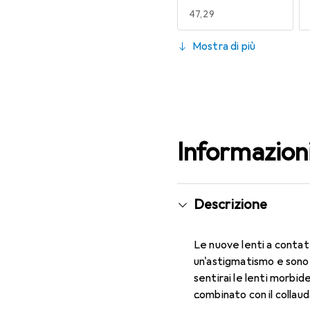
EUR
47,29
130
Mostra di più
EUR
58,05
Informazion
Descrizione
Le nuove lenti a contat
un'astigmatismo e sono 
sentirai le lenti morbid
combinato con il collau