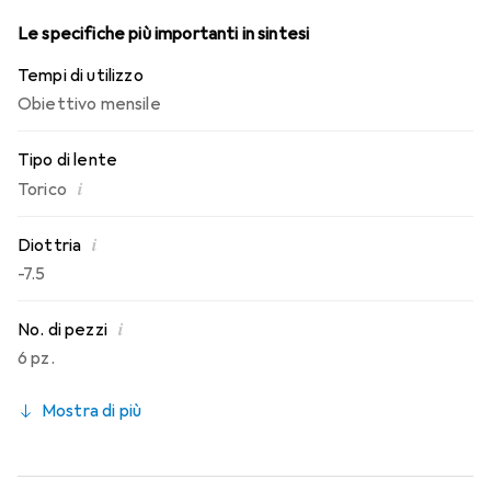
Le specifiche più importanti in sintesi
Tempi di utilizzo
Obiettivo mensile
Tipo di lente
i
Torico
i
Diottria
-7.5
i
No. di pezzi
6 pz.
Mostra di più