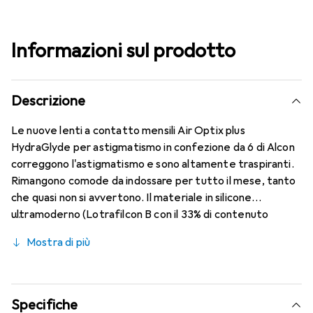
Informazioni sul prodotto
Descrizione
Le nuove lenti a contatto mensili Air Optix plus
HydraGlyde per astigmatismo in confezione da 6 di Alcon
correggono l'astigmatismo e sono altamente traspiranti.
Rimangono comode da indossare per tutto il mese, tanto
che quasi non si avvertono. Il materiale in silicone
ultramoderno (Lotrafilcon B con il 33% di contenuto
d'acqua) è combinato con la collaudata tecnologia
Mostra di più
HydraGlyde Moisture Matrix e la nota tecnologia
SmartShield, garantendo le migliori caratteristiche di
indossabilità che conosci. Comfort e assenza di fastidi per
tutto il giorno con le lenti mensili.
Specifiche