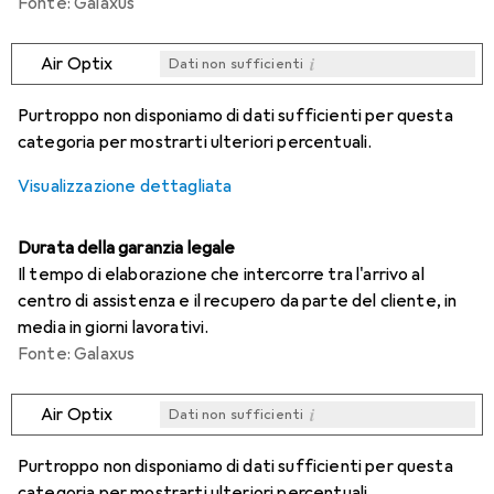
Fonte: Galaxus
i
Air Optix
Dati non sufficienti
i
i
i
i
Dati non sufficienti
Dati non sufficienti
Dati non sufficienti
Dati non sufficienti
Purtroppo non disponiamo di dati sufficienti per questa
categoria per mostrarti ulteriori percentuali.
Visualizzazione dettagliata
Durata della garanzia legale
Il tempo di elaborazione che intercorre tra l'arrivo al
centro di assistenza e il recupero da parte del cliente, in
media in giorni lavorativi.
Fonte: Galaxus
i
Air Optix
Dati non sufficienti
i
i
i
i
Dati non sufficienti
Dati non sufficienti
Dati non sufficienti
Dati non sufficienti
Purtroppo non disponiamo di dati sufficienti per questa
categoria per mostrarti ulteriori percentuali.