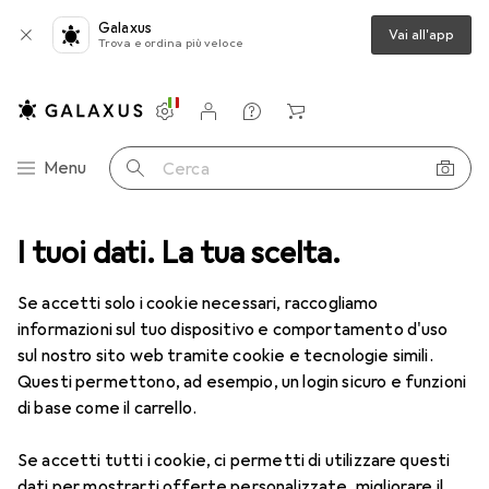
Galaxus
Vai all'app
Trova e ordina più veloce
Impostazioni
Conto cliente
Liste di confronto
Liste dei desideri
Carrello
Categoria Navigazione
Menu
Cerca
ca
I tuoi dati. La tua scelta.
Lenti a contatto
Air Optix HydraGlyde per l'astigmatismo 6
Se accetti solo i cookie necessari, raccogliamo
informazioni sul tuo dispositivo e comportamento d'uso
1 Immagine
sul nostro sito web tramite cookie e tecnologie simili.
EUR
59,22
Questi permettono, ad esempio, un login sicuro e funzioni
EUR
9,87
/
1pz.
Air Optix
HydraGlyde per
di base come il carrello.
l'astigmatismo 6
Se accetti tutti i cookie, ci permetti di utilizzare questi
-7.5, Obiettivo mensile, 6 pz., Torico
dati per mostrarti offerte personalizzate, migliorare il