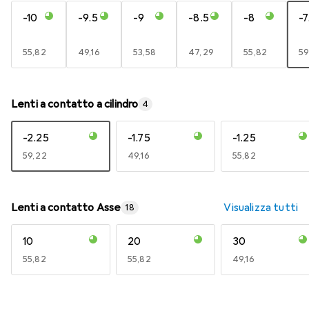
-10
-9.5
-9
-8.5
-8
-7
EUR
55,82
EUR
49,16
EUR
53,58
EUR
47,29
EUR
55,82
E
59
Lenti a contatto a cilindro
4
-2.25
-1.75
-1.25
EUR
59,22
EUR
49,16
EUR
55,82
Lenti a contatto Asse
Visualizza tutti
18
10
20
30
EUR
55,82
EUR
55,82
EUR
49,16