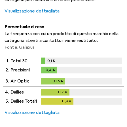
Visualizzazione dettagliata
Percentuale di reso
La frequenza con cui un prodotto di questo marchio nella
categoria «Lenti a contatto» viene restituito.
Fonte: Galaxus
1.
Total 30
0,1
%
0,1
%
2.
Precision1
0,4
%
0,4
%
3.
Air Optix
0,6
%
0,6
%
4.
Dailies
0,7
%
0,7
%
5.
Dailies Total1
0,8
%
0,8
%
Visualizzazione dettagliata