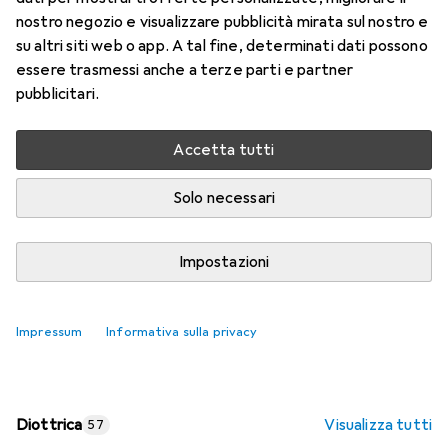
nostro negozio e visualizzare pubblicità mirata sul nostro e
Prezzo in EUR IVA incl.
su altri siti web o app. A tal fine, determinati dati possono
essere trasmessi anche a terze parti e partner
Valutazioni
pubblicitari.
Accetta tutti
Consegna tra lun, 17/8 e mer, 19/8
Più di 10 pezzi in stock presso il fornitore
Solo necessari
Aggiungi al carrello
Impostazioni
Confronta
Salva nella lista
Impressum
Informativa sulla privacy
spedizione gratuita
Diottrica
Visualizza tutti
57