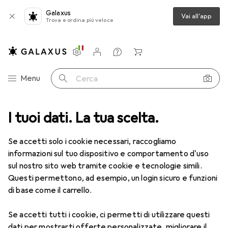
Galaxus
Vai all'app
Trova e ordina più veloce
Impostazioni
Conto cliente
Liste di confronto
Liste dei desideri
Carrello
Categoria Navigazione
Menu
Cerca
ca
I tuoi dati. La tua scelta.
Lenti a contatto
Air Optix HydraGlyde per l'astigmatismo 6
Se accetti solo i cookie necessari, raccogliamo
informazioni sul tuo dispositivo e comportamento d'uso
1 Immagine
sul nostro sito web tramite cookie e tecnologie simili.
EUR
55,82
Questi permettono, ad esempio, un login sicuro e funzioni
EUR
9,31
/
1pz.
Air Optix
HydraGlyde per
di base come il carrello.
l'astigmatismo 6
Se accetti tutti i cookie, ci permetti di utilizzare questi
-7.5, Obiettivo mensile, 6 pz., Torico
dati per mostrarti offerte personalizzate, migliorare il