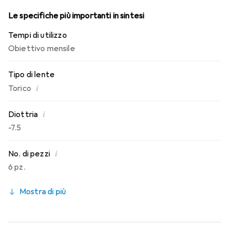
Le specifiche più importanti in sintesi
Tempi di utilizzo
Obiettivo mensile
Tipo di lente
i
Torico
i
Diottria
-7.5
i
No. di pezzi
6 pz.
Mostra di più