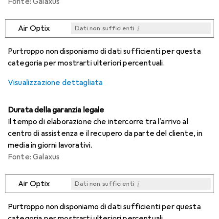
Fonte: Galaxus
i
Air Optix
Dati non sufficienti
i
i
i
i
Dati non sufficienti
Dati non sufficienti
Dati non sufficienti
Dati non sufficienti
Purtroppo non disponiamo di dati sufficienti per questa
categoria per mostrarti ulteriori percentuali.
Visualizzazione dettagliata
Durata della garanzia legale
Il tempo di elaborazione che intercorre tra l'arrivo al
centro di assistenza e il recupero da parte del cliente, in
media in giorni lavorativi.
Fonte: Galaxus
i
Air Optix
Dati non sufficienti
i
i
i
i
Dati non sufficienti
Dati non sufficienti
Dati non sufficienti
Dati non sufficienti
Purtroppo non disponiamo di dati sufficienti per questa
categoria per mostrarti ulteriori percentuali.