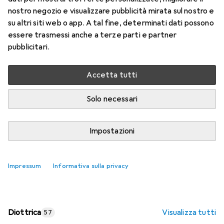
nostro negozio e visualizzare pubblicità mirata sul nostro e
Prezzo in EUR IVA incl.
su altri siti web o app. A tal fine, determinati dati possono
essere trasmessi anche a terze parti e partner
Valutazioni
pubblicitari.
Accetta tutti
Consegna tra lun, 17/8 e mer, 19/8
Più di 10 pezzi in stock presso il fornitore
Solo necessari
Aggiungi al carrello
Impostazioni
Confronta
Salva nella lista
Impressum
Informativa sulla privacy
spedizione gratuita
Diottrica
Visualizza tutti
57