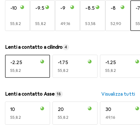
-10
-9.5
-9
-8.5
-8
-7
EUR
55,82
EUR
55,82
EUR
49,16
EUR
53,58
EUR
52,90
E
55
Lenti a contatto a cilindro
4
-2.25
-1.75
-1.25
EUR
55,82
EUR
55,82
EUR
55,82
Lenti a contatto Asse
Visualizza tutti
18
10
20
30
EUR
55,82
EUR
55,82
EUR
49,16