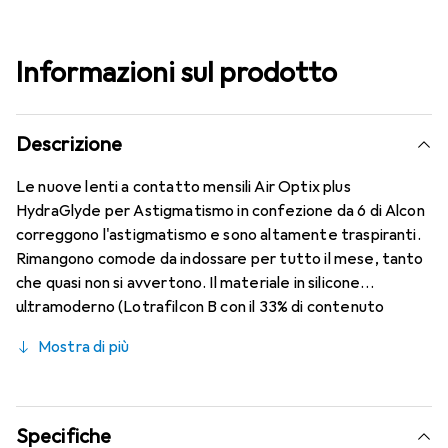
Informazioni sul prodotto
Descrizione
Le nuove lenti a contatto mensili Air Optix plus
HydraGlyde per Astigmatismo in confezione da 6 di Alcon
correggono l'astigmatismo e sono altamente traspiranti.
Rimangono comode da indossare per tutto il mese, tanto
che quasi non si avvertono. Il materiale in silicone
ultramoderno (Lotrafilcon B con il 33% di contenuto
d'acqua) è combinato con la nota tecnologia HydraGlyde
Mostra di più
Moisture Matrix e la rinomata tecnologia SmartShield,
offrendo le migliori caratteristiche di indossabilità che
conosci. Comfort e assenza di fastidi per tutto il giorno
con queste lenti mensili.
Specifiche