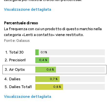
Visualizzazione dettagliata
Percentuale di reso
La frequenza con cui un prodotto di questo marchio nella
categoria «Lenti a contatto» viene restituito.
Fonte: Galaxus
1.
Total 30
0,1
%
0,1
%
2.
Precision1
0,4
%
0,4
%
3.
Air Optix
0,6
%
0,6
%
4.
Dailies
0,7
%
0,7
%
5.
Dailies Total1
0,8
%
0,8
%
Visualizzazione dettagliata