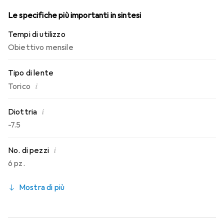
Le specifiche più importanti in sintesi
Tempi di utilizzo
Obiettivo mensile
Tipo di lente
i
Torico
i
Diottria
-7.5
i
No. di pezzi
6 pz.
Mostra di più