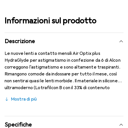
Informazioni sul prodotto
Descrizione
Le nuove lenti a contatto mensili Air Optix plus
HydraGlyde per astigmatismo in confezione da 6 di Alcon
correggono l'astigmatismo e sono altamente traspiranti.
Rimangono comode da indossare per tutto il mese, così
non sentirai quasi le lenti morbide. Il materiale in silicone
ultramoderno (Lotrafilcon B con il 33% di contenuto
d'acqua) è combinato con il collaudato HydraGlyde
Mostra di più
Moisture Matrix e la nota tecnologia SmartShield,
garantendo le migliori caratteristiche di indossabilità che
conosci. Un comfort duraturo e senza interruzioni per
tutto il giorno con le lenti mensili.
Specifiche