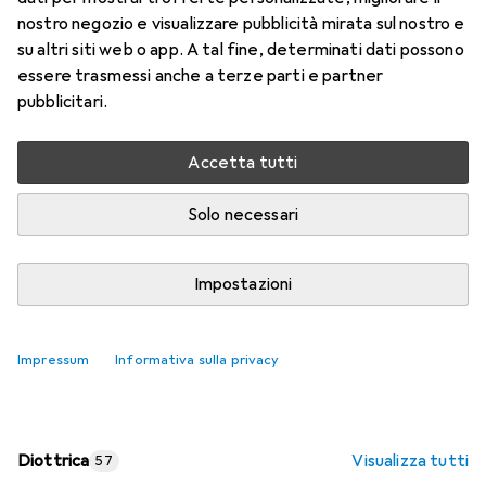
nostro negozio e visualizzare pubblicità mirata sul nostro e
Prezzo in EUR IVA incl.
su altri siti web o app. A tal fine, determinati dati possono
essere trasmessi anche a terze parti e partner
Valutazioni
pubblicitari.
Accetta tutti
Consegna tra lun, 17/8 e mer, 19/8
Più di 10 pezzi in stock presso il fornitore
Solo necessari
Aggiungi al carrello
Impostazioni
Confronta
Salva nella lista
Impressum
Informativa sulla privacy
spedizione gratuita
Diottrica
Visualizza tutti
57