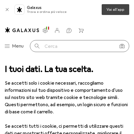
Galaxus
Vai all'app
Trova e ordina più veloce
Impostazioni
Conto cliente
Liste di confronto
Liste dei desideri
Carrello
Categoria Navigazione
Menu
Cerca
I tuoi dati. La tua scelta.
Lenti a contatto
Air Optix più HydraGlyde per l'astigmatismo
Se accetti solo i cookie necessari, raccogliamo
informazioni sul tuo dispositivo e comportamento d'uso
1 Immagine
sul nostro sito web tramite cookie e tecnologie simili.
EUR
55,82
Questi permettono, ad esempio, un login sicuro e funzioni
EUR
9,31
/
1pz.
Air Optix
più HydraGlyde per
di base come il carrello.
l'astigmatismo
Se accetti tutti i cookie, ci permetti di utilizzare questi
-7.5, Obiettivo mensile, 6 pz., Torico
dati per mostrarti offerte personalizzate, migliorare il