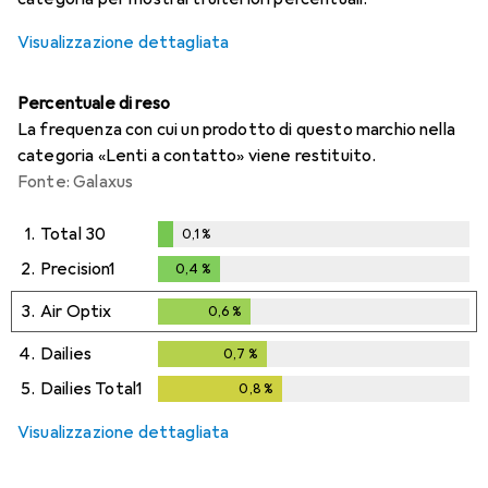
Visualizzazione dettagliata
Percentuale di reso
La frequenza con cui un prodotto di questo marchio nella
categoria «Lenti a contatto» viene restituito.
Fonte: Galaxus
1.
Total 30
0,1
%
0,1
%
2.
Precision1
0,4
%
0,4
%
3.
Air Optix
0,6
%
0,6
%
4.
Dailies
0,7
%
0,7
%
5.
Dailies Total1
0,8
%
0,8
%
Visualizzazione dettagliata