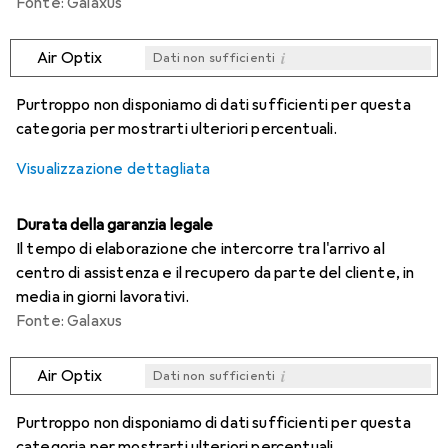
Fonte: Galaxus
i
Air Optix
Dati non sufficienti
i
i
i
i
Dati non sufficienti
Dati non sufficienti
Dati non sufficienti
Dati non sufficienti
Purtroppo non disponiamo di dati sufficienti per questa
categoria per mostrarti ulteriori percentuali.
Visualizzazione dettagliata
Durata della garanzia legale
Il tempo di elaborazione che intercorre tra l'arrivo al
centro di assistenza e il recupero da parte del cliente, in
media in giorni lavorativi.
Fonte: Galaxus
i
Air Optix
Dati non sufficienti
i
i
i
i
Dati non sufficienti
Dati non sufficienti
Dati non sufficienti
Dati non sufficienti
Purtroppo non disponiamo di dati sufficienti per questa
categoria per mostrarti ulteriori percentuali.