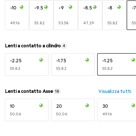
-10
-9.5
-9
-8.5
-8
-7
EUR
49,16
EUR
55,82
EUR
53,58
EUR
47,29
EUR
55,82
E
55
Lenti a contatto a cilindro
4
-2.25
-1.75
-1.25
EUR
55,82
EUR
55,82
EUR
55,82
Lenti a contatto Asse
Visualizza tutti
18
10
20
30
EUR
50,06
EUR
50,06
EUR
49,16