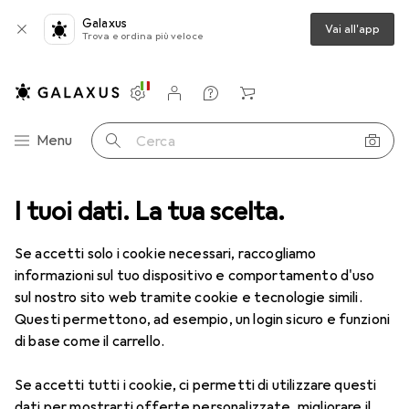
Galaxus
Vai all'app
Trova e ordina più veloce
Impostazioni
Conto cliente
Liste di confronto
Liste dei desideri
Carrello
Categoria Navigazione
Menu
Cerca
I tuoi dati. La tua scelta.
Lenti a contatto
Air Optix più HydraGlyde per l'astigmatismo
Se accetti solo i cookie necessari, raccogliamo
informazioni sul tuo dispositivo e comportamento d'uso
1 Immagine
sul nostro sito web tramite cookie e tecnologie simili.
EUR
55,82
Questi permettono, ad esempio, un login sicuro e funzioni
EUR
9,31
/
1pz.
Air Optix
più HydraGlyde per
di base come il carrello.
l'astigmatismo
Se accetti tutti i cookie, ci permetti di utilizzare questi
-7.5, Obiettivo mensile, 6 pz., Torico
dati per mostrarti offerte personalizzate, migliorare il