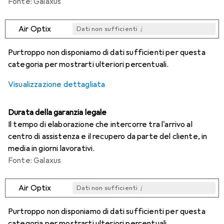
Fonte: Galaxus
i
Air Optix
Dati non sufficienti
i
i
i
i
Dati non sufficienti
Dati non sufficienti
Dati non sufficienti
Dati non sufficienti
Purtroppo non disponiamo di dati sufficienti per questa
categoria per mostrarti ulteriori percentuali.
Visualizzazione dettagliata
Durata della garanzia legale
Il tempo di elaborazione che intercorre tra l'arrivo al
centro di assistenza e il recupero da parte del cliente, in
media in giorni lavorativi.
Fonte: Galaxus
i
Air Optix
Dati non sufficienti
i
i
i
i
Dati non sufficienti
Dati non sufficienti
Dati non sufficienti
Dati non sufficienti
Purtroppo non disponiamo di dati sufficienti per questa
categoria per mostrarti ulteriori percentuali.