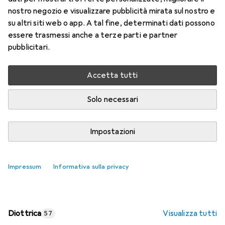
nostro negozio e visualizzare pubblicità mirata sul nostro e
Prezzo in EUR IVA incl.
su altri siti web o app. A tal fine, determinati dati possono
essere trasmessi anche a terze parti e partner
Valutazioni
pubblicitari.
Accetta tutti
Consegna tra lun, 17/8 e mer, 19/8
Più di 10 pezzi in stock presso il fornitore
Solo necessari
Aggiungi al carrello
Impostazioni
Confronta
Salva nella lista
Impressum
Informativa sulla privacy
spedizione gratuita
Diottrica
Visualizza tutti
57