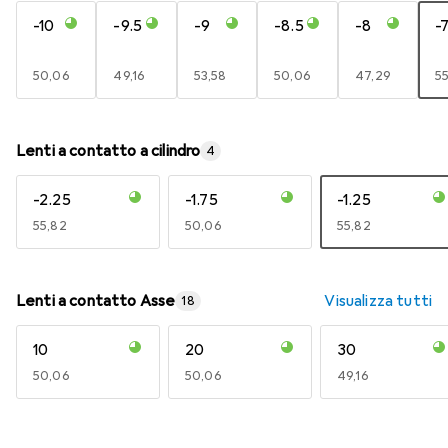
-10
-9.5
-9
-8.5
-8
-7
EUR
50,06
EUR
49,16
EUR
53,58
EUR
50,06
EUR
47,29
E
5
Lenti a contatto a cilindro
4
-2.25
-1.75
-1.25
EUR
55,82
EUR
50,06
EUR
55,82
Lenti a contatto Asse
Visualizza tutti
18
10
20
30
EUR
50,06
EUR
50,06
EUR
49,16