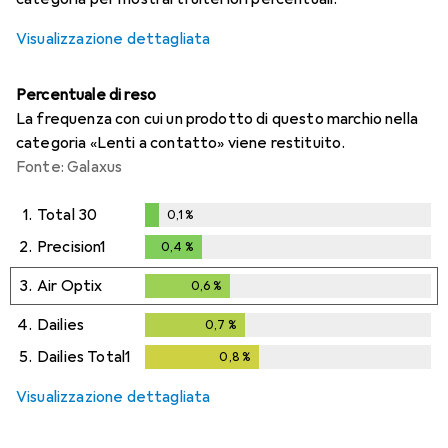
Visualizzazione dettagliata
Percentuale di reso
La frequenza con cui un prodotto di questo marchio nella
categoria «Lenti a contatto» viene restituito.
Fonte: Galaxus
1.
Total 30
0,1
%
0,1
%
2.
Precision1
0,4
%
0,4
%
3.
Air Optix
0,6
%
0,6
%
4.
Dailies
0,7
%
0,7
%
5.
Dailies Total1
0,8
%
0,8
%
Visualizzazione dettagliata