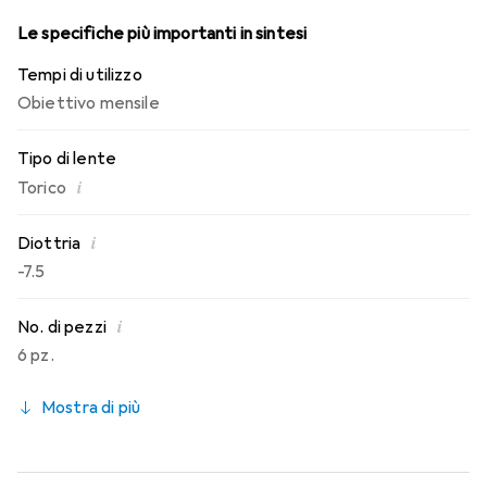
Le specifiche più importanti in sintesi
Tempi di utilizzo
Obiettivo mensile
Tipo di lente
i
Torico
i
Diottria
-7.5
i
No. di pezzi
6 pz.
Mostra di più