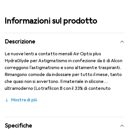
Informazioni sul prodotto
Descrizione
Le nuove lenti a contatto mensili Air Optix plus
HydraGlyde per Astigmatismo in confezione da 6 di Alcon
correggono l'astigmatismo e sono altamente traspiranti.
Rimangono comode da indossare per tutto il mese, tanto
che quasi non si avvertono. Il materiale in silicone
ultramoderno (Lotrafilcon B con il 33% di contenuto
d'acqua) è combinato con il collaudato HydraGlyde
Mostra di più
Moisture Matrix e la nota tecnologia SmartShield,
garantendo le migliori caratteristiche di indossabilità che
conosci. Un comfort duraturo e senza interruzioni per
tutto il giorno con le lenti mensili.
Specifiche