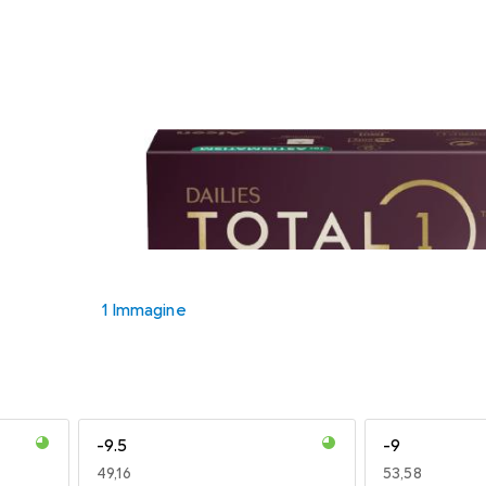
1 Immagine
-9.5
-9
EUR
49,16
EUR
53,58