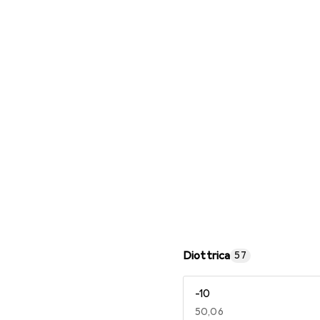
Occhiali da lettura
Diottrica
57
-10
EUR
50,06