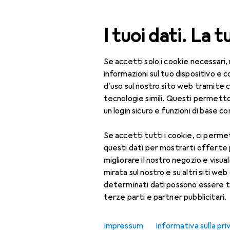
Cerca
I tuoi dati. La t
Se accetti solo i cookie necessari,
Categoria Navigazione
Tutte le categorie
Bel
Tutte le categorie
informazioni sul tuo dispositivo 
d'uso sul nostro sito web tramite 
Bellezza + Salute
tecnologie simili. Questi permett
un login sicuro e funzioni di base com
Salute
Se accetti tutti i cookie, ci permet
Ottica
questi dati per mostrarti offerte
Lenti a contatto
migliorare il nostro negozio e visua
mirata sul nostro e su altri siti web 
Lenti a contatto
determinati dati possono essere t
colorate
terze parti e partner pubblicitari.
Occhiali da computer
Impressum
Informativa sulla pri