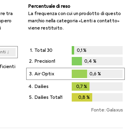
Percentuale di reso
rre tra
La frequenza con cui un prodotto di questo
cupero
marchio nella categoria «Lenti a contatto»
i
viene restituito.
1.
Total 30
0,1
%
i
enti
0,1
%
i
i
i
i
enti
enti
enti
enti
2.
Precision1
0,4
%
ficienti
0,4
%
3.
Air Optix
0,6
%
0,6
%
4.
Dailies
0,7
%
0,7
%
5.
Dailies Total1
0,8
%
0,8
%
Fonte: Galaxus