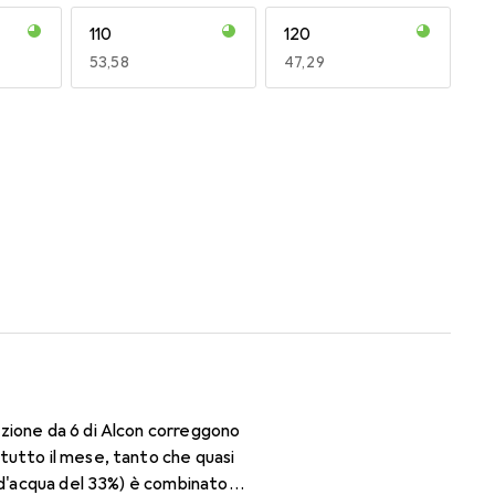
110
120
EUR
53,58
EUR
47,29
170
180
EUR
50,06
EUR
47,29
zione da 6 di Alcon correggono
tutto il mese, tanto che quasi
o d'acqua del 33%) è combinato