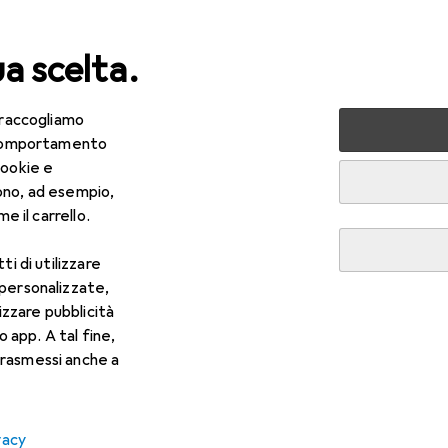
ua scelta.
 raccogliamo
lezza + Salute
Salute
Ottica
Lenti a contatto
Air
e comportamento
cookie e
ono, ad esempio,
e il carrello.
ti di utilizzare
 personalizzate,
lizzare pubblicità
o app. A tal fine,
rasmessi anche a
vacy