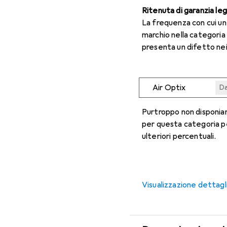
Ritenuta di garanzia le
La frequenza con cui u
marchio nella categoria
presenta un difetto nei
Air Optix
Da
Da
Da
Da
Da
Purtroppo non disponiam
per questa categoria p
ulteriori percentuali.
Visualizzazione dettagl