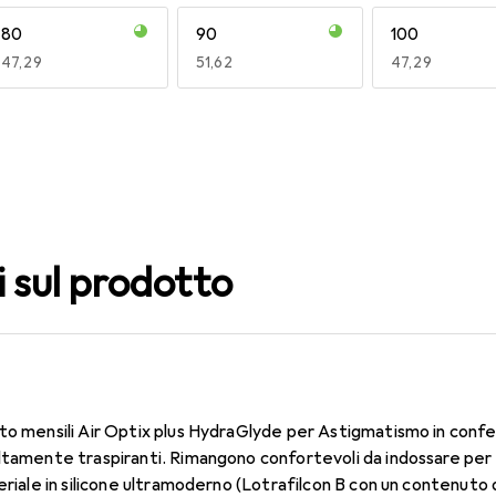
80
90
100
EUR
47,29
EUR
51,62
EUR
47,29
140
150
160
EUR
59,22
EUR
47,29
EUR
47,29
i sul prodotto
to mensili Air Optix plus HydraGlyde per Astigmatismo in confe
ltamente traspiranti. Rimangono confortevoli da indossare per 
teriale in silicone ultramoderno (Lotrafilcon B con un contenut