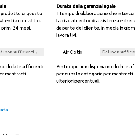
gale
Durata della garanzia legale
n prodotto di questo
Il tempo di elaborazione che interco
 «Lenti a contatto»
l'arrivo al centro di assistenza e il re
 primi 24 mesi.
da parte del cliente, in media in giorn
lavorativi.
i
Air Optix
ti non sufficienti
Dati non suffici
i
i
i
i
ti non sufficienti
ti non sufficienti
ti non sufficienti
ti non sufficienti
Dati non suffici
Dati non suffici
Dati non suffici
Dati non suffici
o di dati sufficienti
Purtroppo non disponiamo di dati suf
er mostrarti
per questa categoria per mostrarti
ulteriori percentuali.
iata