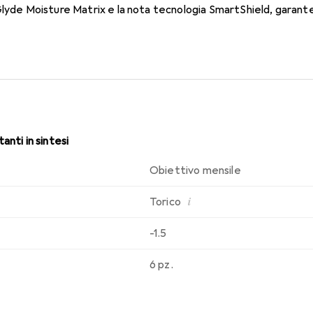
Glyde Moisture Matrix e la nota tecnologia SmartShield, garanten
i. Comfort e assenza di fastidi durante tutto il giorno con quest
anti in sintesi
Obiettivo mensile
i
Torico
-1.5
6 pz.