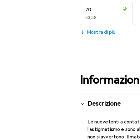
70
EUR
53,58
130
Mostra di più
EUR
49,16
Informazion
Descrizione
Le nuove lenti a contat
l'astigmatismo e sono a
non si avvertono. Il ma