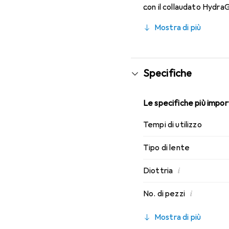
con il collaudato Hydra
indossabilità che conosc
Mostra di più
Specifiche
Le specifiche più import
Tempi di utilizzo
Tipo di lente
i
Diottria
i
No. di pezzi
Mostra di più