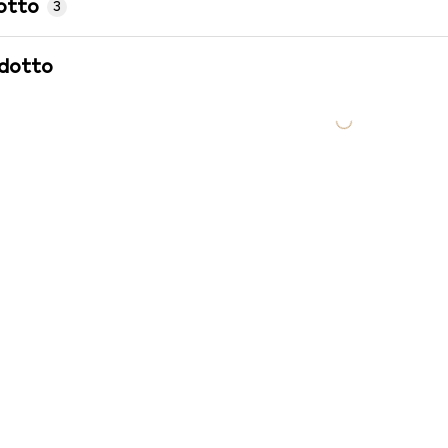
otto
3
odotto