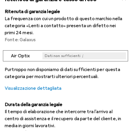
Ritenuta di garanzia legale
La frequenza con cui un prodotto di questo marchio nella
categoria «Lenti a contatto» presenta un difetto nei
primi 24 mesi.
Fonte: Galaxus
i
Air Optix
Dati non sufficienti
i
i
i
i
Dati non sufficienti
Dati non sufficienti
Dati non sufficienti
Dati non sufficienti
Purtroppo non disponiamo di dati sufficienti per questa
categoria per mostrarti ulteriori percentuali.
Visualizzazione dettagliata
Durata della garanzia legale
Il tempo di elaborazione che intercorre tra l'arrivo al
centro di assistenza e il recupero da parte del cliente, in
media in giorni lavorativi.