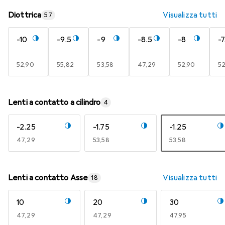
Diottrica
Visualizza tutti
57
-10
-9.5
-9
-8.5
-8
-7
EUR
52,90
EUR
55,82
EUR
53,58
EUR
47,29
EUR
52,90
E
5
Lenti a contatto a cilindro
4
-2.25
-1.75
-1.25
EUR
47,29
EUR
53,58
EUR
53,58
Lenti a contatto Asse
Visualizza tutti
18
10
20
30
EUR
47,29
EUR
47,29
EUR
47,95