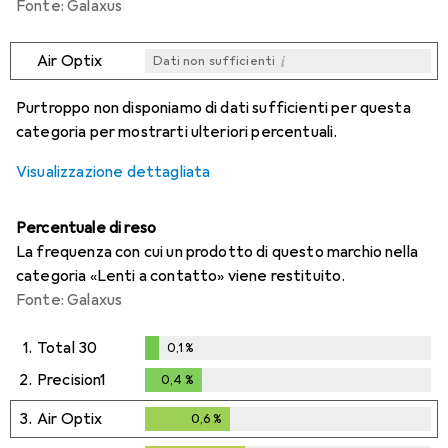
Fonte: Galaxus
i
Air Optix
Dati non sufficienti
i
i
i
i
Dati non sufficienti
Dati non sufficienti
Dati non sufficienti
Dati non sufficienti
Purtroppo non disponiamo di dati sufficienti per questa
categoria per mostrarti ulteriori percentuali.
Visualizzazione dettagliata
Percentuale di reso
La frequenza con cui un prodotto di questo marchio nella
categoria «Lenti a contatto» viene restituito.
Fonte: Galaxus
1.
Total 30
0,1
%
0,1
%
2.
Precision1
0,4
%
0,4
%
3.
Air Optix
0,6
%
0,6
%