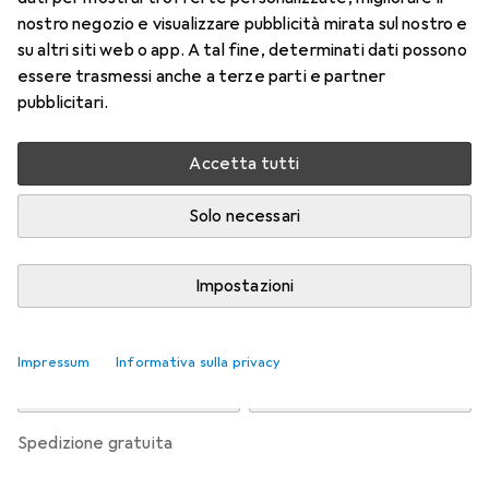
nostro negozio e visualizzare pubblicità mirata sul nostro e
Prezzo in EUR IVA incl.
su altri siti web o app. A tal fine, determinati dati possono
essere trasmessi anche a terze parti e partner
Valutazioni
pubblicitari.
Accetta tutti
Consegna tra mer, 19/8 e ven, 21/8
Più di 10 pezzi in stock presso il fornitore
Solo necessari
Avvisami se sarà disponibile prima
Impostazioni
Aggiungi al carrello
Impressum
Informativa sulla privacy
Confronta
Salva nella lista
spedizione gratuita