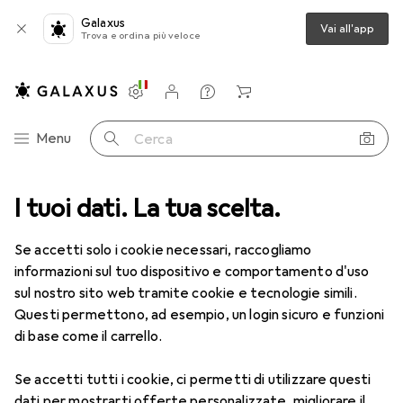
Galaxus
Vai all'app
Trova e ordina più veloce
Impostazioni
Conto cliente
Liste di confronto
Liste dei desideri
Carrello
Categoria Navigazione
Menu
Cerca
I tuoi dati. La tua scelta.
Lenti a contatto
Air Optix più HydraGlyde per l'astigmatismo
Se accetti solo i cookie necessari, raccogliamo
informazioni sul tuo dispositivo e comportamento d'uso
1 Immagine
sul nostro sito web tramite cookie e tecnologie simili.
EUR
53,58
Questi permettono, ad esempio, un login sicuro e funzioni
EUR
8,93
/
1pz.
Air Optix
più HydraGlyde per
di base come il carrello.
l'astigmatismo
Se accetti tutti i cookie, ci permetti di utilizzare questi
-1.5, Obiettivo mensile, 6 pz., Torico
dati per mostrarti offerte personalizzate, migliorare il