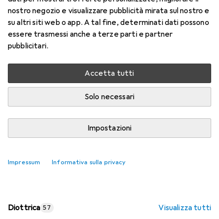
nostro negozio e visualizzare pubblicità mirata sul nostro e
Prezzo in EUR IVA incl.
su altri siti web o app. A tal fine, determinati dati possono
essere trasmessi anche a terze parti e partner
Valutazioni
pubblicitari.
Accetta tutti
Consegna tra lun, 17/8 e mer, 19/8
Più di 10 pezzi in stock presso il fornitore
Solo necessari
Aggiungi al carrello
Impostazioni
Confronta
Salva nella lista
Impressum
Informativa sulla privacy
spedizione gratuita
Diottrica
Visualizza tutti
57