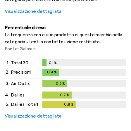
Visualizzazione dettagliata
Percentuale di reso
La frequenza con cui un prodotto di questo marchio nella
categoria «Lenti a contatto» viene restituito.
Fonte: Galaxus
1.
Total 30
0,1
%
0,1
%
2.
Precision1
0,4
%
0,4
%
3.
Air Optix
0,6
%
0,6
%
4.
Dailies
0,7
%
0,7
%
5.
Dailies Total1
0,8
%
0,8
%
Visualizzazione dettagliata