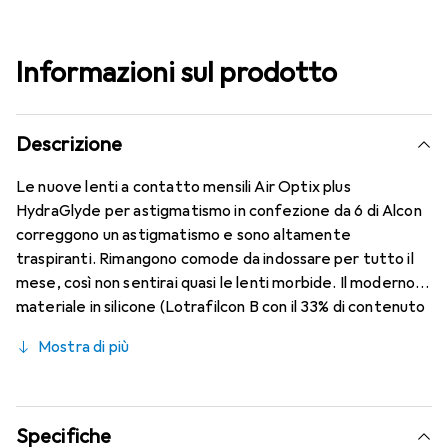
Informazioni sul prodotto
Descrizione
Le nuove lenti a contatto mensili Air Optix plus
HydraGlyde per astigmatismo in confezione da 6 di Alcon
correggono un astigmatismo e sono altamente
traspiranti. Rimangono comode da indossare per tutto il
mese, così non sentirai quasi le lenti morbide. Il moderno
materiale in silicone (Lotrafilcon B con il 33% di contenuto
d'acqua) è combinato con la nota tecnologia HydraGlyde
Mostra di più
Moisture Matrix e la rinomata tecnologia SmartShield,
garantendo le migliori caratteristiche di indossabilità che
conosci. Un comfort duraturo e senza interruzioni per
tutto il giorno con le lenti mensili.
Specifiche