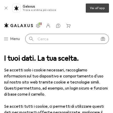
Galaxus
Vai all'app
Trova e ordina più veloce
Impostazioni
Conto cliente
Liste di confronto
Liste dei desideri
Carrello
Categoria Navigazione
Menu
Cerca
I tuoi dati. La tua scelta.
Lenti a contatto
Air Optix più HydraGlyde per l'astigmatismo
Se accetti solo i cookie necessari, raccogliamo
informazioni sul tuo dispositivo e comportamento d'uso
1 Immagine
sul nostro sito web tramite cookie e tecnologie simili.
EUR
53,58
Questi permettono, ad esempio, un login sicuro e funzioni
EUR
8,93
/
1pz.
Air Optix
più HydraGlyde per
di base come il carrello.
l'astigmatismo
Se accetti tutti i cookie, ci permetti di utilizzare questi
-1.5, Obiettivo mensile, 6 pz., Torico
dati per mostrarti offerte personalizzate, migliorare il