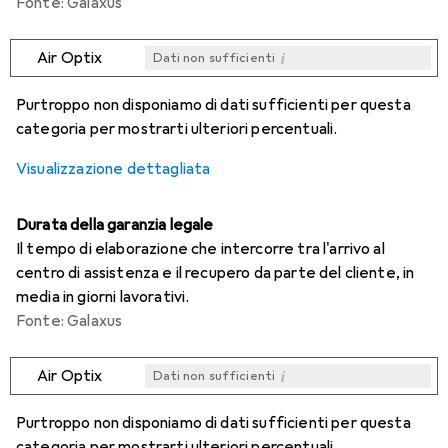
Fonte: Galaxus
i
Air Optix
Dati non sufficienti
i
i
i
i
Dati non sufficienti
Dati non sufficienti
Dati non sufficienti
Dati non sufficienti
Purtroppo non disponiamo di dati sufficienti per questa
categoria per mostrarti ulteriori percentuali.
Visualizzazione dettagliata
Durata della garanzia legale
Il tempo di elaborazione che intercorre tra l'arrivo al
centro di assistenza e il recupero da parte del cliente, in
media in giorni lavorativi.
Fonte: Galaxus
i
Air Optix
Dati non sufficienti
i
i
i
i
Dati non sufficienti
Dati non sufficienti
Dati non sufficienti
Dati non sufficienti
Purtroppo non disponiamo di dati sufficienti per questa
categoria per mostrarti ulteriori percentuali.