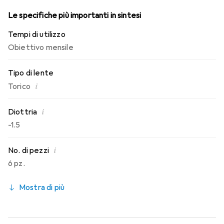
Le specifiche più importanti in sintesi
Tempi di utilizzo
Obiettivo mensile
Tipo di lente
i
Torico
i
Diottria
-1.5
i
No. di pezzi
6 pz.
Mostra di più