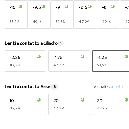
-10
-9.5
-9
-8.5
-8
-7
EUR
55,82
EUR
49,16
EUR
53,58
EUR
47,29
EUR
49,16
E
4
Lenti a contatto a cilindro
4
-2.25
-1.75
-1.25
EUR
47,29
EUR
47,29
EUR
53,58
Lenti a contatto Asse
Visualizza tutti
18
10
20
30
EUR
47,29
EUR
47,29
EUR
47,95