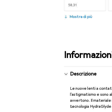
EUR
58,31
130
Mostra di più
EUR
59,22
Informazion
Descrizione
Le nuove lenti a contat
l'astigmatismo e sono a
avvertono. Il materiale 
tecnologia HydraGlyde M