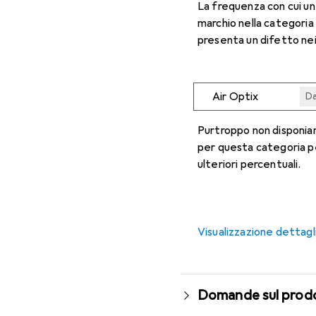
La frequenza con cui u
marchio nella categoria
presenta un difetto nei
Air Optix
Da
Da
Da
Da
Da
Purtroppo non disponiam
per questa categoria p
ulteriori percentuali.
Visualizzazione dettagl
Domande sul prod