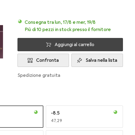
Consegna tra lun, 17/8 e mer, 19/8
Più di 10 pezzi in stock presso il fornitore
Aggiungi al carrello
Confronta
Salva nella lista
spedizione gratuita
-8.5
EUR
47,29