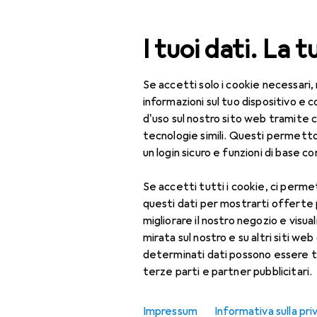
Cerca
I tuoi dati. La t
Se accetti solo i cookie necessari,
Categoria Navigazione
Tutte le categorie
Bel
Tutte le categorie
informazioni sul tuo dispositivo 
d'uso sul nostro sito web tramite 
Bellezza + Salute
tecnologie simili. Questi permett
un login sicuro e funzioni di base com
Salute
Se accetti tutti i cookie, ci permet
Ottica
questi dati per mostrarti offerte
Lenti a contatto
migliorare il nostro negozio e visua
mirata sul nostro e su altri siti web 
Lenti a contatto
determinati dati possono essere t
colorate
terze parti e partner pubblicitari.
Occhiali da computer
Impressum
Informativa sulla pri