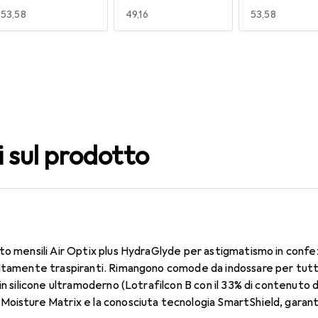
EUR
53,58
EUR
49,16
EUR
53,58
140
150
160
EUR
49,16
EUR
53,58
EUR
53,58
i sul prodotto
to mensili Air Optix plus HydraGlyde per astigmatismo in confe
ltamente traspiranti. Rimangono comode da indossare per tutto 
in silicone ultramoderno (Lotrafilcon B con il 33% di contenuto 
oisture Matrix e la conosciuta tecnologia SmartShield, garante