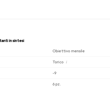
osci. Comfort e assenza di fastidi durante tutto il giorno con qu
anti in sintesi
Obiettivo mensile
i
Torico
-9
6 pz.