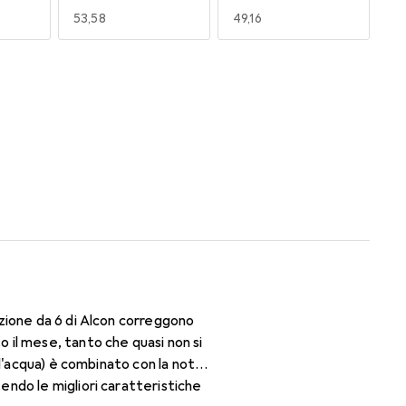
EUR
53,58
EUR
49,16
170
180
EUR
53,58
EUR
49,16
zione da 6 di Alcon correggono
il mese, tanto che quasi non si
d'acqua) è combinato con la nota
ndo le migliori caratteristiche