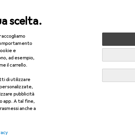
ua scelta.
 raccogliamo
lezza + Salute
Salute
Ottica
Lenti a contatto
Air
e comportamento
cookie e
ono, ad esempio,
e il carrello.
ti di utilizzare
 personalizzate,
lizzare pubblicità
o app. A tal fine,
rasmessi anche a
vacy