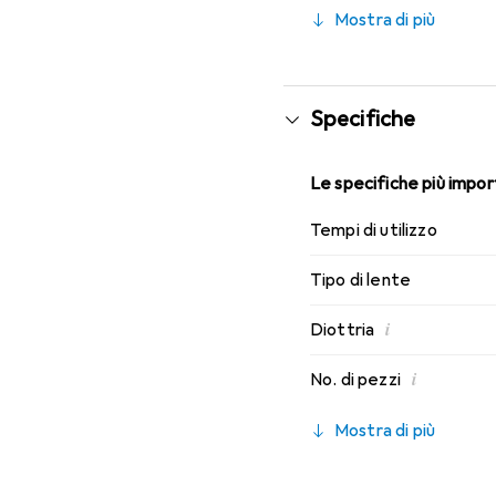
di indossabilità che con
Mostra di più
Specifiche
Le specifiche più import
Tempi di utilizzo
Tipo di lente
i
Diottria
i
No. di pezzi
Mostra di più