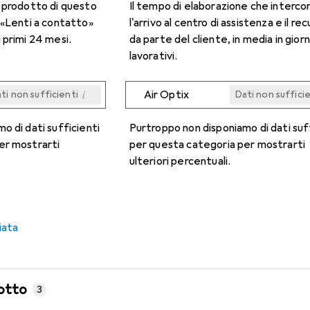
n prodotto di questo
Il tempo di elaborazione che interco
 «Lenti a contatto»
l'arrivo al centro di assistenza e il re
 primi 24 mesi.
da parte del cliente, in media in giorn
lavorativi.
i
Air Optix
ti non sufficienti
Dati non suffici
i
i
i
i
ti non sufficienti
ti non sufficienti
ti non sufficienti
ti non sufficienti
Dati non suffici
Dati non suffici
Dati non suffici
Dati non suffici
o di dati sufficienti
Purtroppo non disponiamo di dati suf
er mostrarti
per questa categoria per mostrarti
ulteriori percentuali.
iata
otto
3