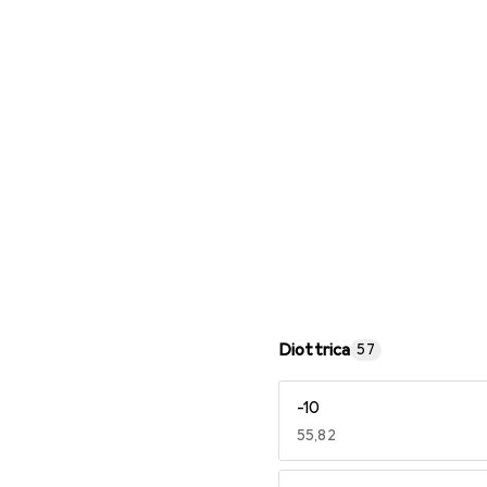
Occhiali da lettura
Diottrica
57
-10
EUR
55,82