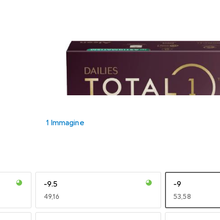
1 Immagine
-9.5
-9
EUR
49,16
EUR
53,58