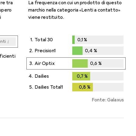
rre tra
La frequenza con cui un prodotto di questo
cupero
marchio nella categoria «Lenti a contatto»
i
viene restituito.
1.
Total 30
0,1
%
i
enti
0,1
%
i
i
i
i
enti
enti
enti
enti
2.
Precision1
0,4
%
ficienti
0,4
%
3.
Air Optix
0,6
%
0,6
%
4.
Dailies
0,7
%
0,7
%
5.
Dailies Total1
0,8
%
0,8
%
Fonte: Galaxus