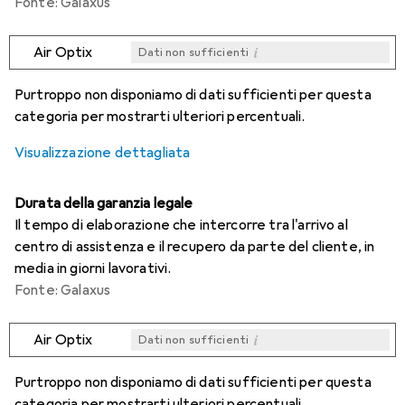
Fonte: Galaxus
i
Air Optix
Dati non sufficienti
i
i
i
i
Dati non sufficienti
Dati non sufficienti
Dati non sufficienti
Dati non sufficienti
Purtroppo non disponiamo di dati sufficienti per questa
categoria per mostrarti ulteriori percentuali.
Visualizzazione dettagliata
Durata della garanzia legale
Il tempo di elaborazione che intercorre tra l'arrivo al
centro di assistenza e il recupero da parte del cliente, in
media in giorni lavorativi.
Fonte: Galaxus
i
Air Optix
Dati non sufficienti
i
i
i
i
Dati non sufficienti
Dati non sufficienti
Dati non sufficienti
Dati non sufficienti
Purtroppo non disponiamo di dati sufficienti per questa
categoria per mostrarti ulteriori percentuali.