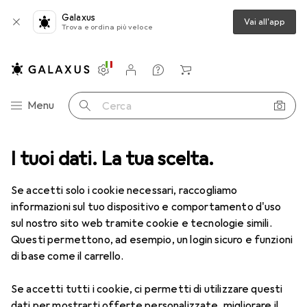
Galaxus
Vai all'app
Trova e ordina più veloce
Impostazioni
Conto cliente
Liste di confronto
Liste dei desideri
Carrello
Categoria Navigazione
Menu
Cerca
ca
I tuoi dati. La tua scelta.
Lenti a contatto
Air Optix HydraGlyde per l'astigmatismo 6
Se accetti solo i cookie necessari, raccogliamo
informazioni sul tuo dispositivo e comportamento d'uso
1 Immagine
sul nostro sito web tramite cookie e tecnologie simili.
EUR
49,16
Questi permettono, ad esempio, un login sicuro e funzioni
EUR
8,20
/
1pz.
Air Optix
HydraGlyde per
di base come il carrello.
l'astigmatismo 6
Se accetti tutti i cookie, ci permetti di utilizzare questi
-9, Obiettivo mensile, 6 pz., Torico
dati per mostrarti offerte personalizzate, migliorare il