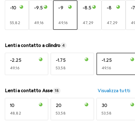
-10
-9.5
-9
-8.5
-8
-7
EUR
55,82
EUR
49,16
EUR
49,16
EUR
47,29
EUR
47,29
E
49
Lenti a contatto a cilindro
4
-2.25
-1.75
-1.25
EUR
49,16
EUR
53,58
EUR
49,16
Lenti a contatto Asse
Visualizza tutti
18
10
20
30
EUR
48,82
EUR
53,58
EUR
53,58