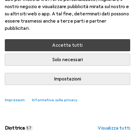
nostro negozio e visualizzare pubblicità mirata sul nostro e
Prezzo in EUR IVA incl.
su altri siti web o app. A tal fine, determinati dati possono
essere trasmessi anche a terze parti e partner
Valutazioni
pubblicitari.
Accetta tutti
Consegna tra lun, 17/8 e mer, 19/8
Più di 10 pezzi in stock presso il fornitore
Solo necessari
Aggiungi al carrello
Impostazioni
Confronta
Salva nella lista
Impressum
Informativa sulla privacy
spedizione gratuita
Diottrica
Visualizza tutti
57