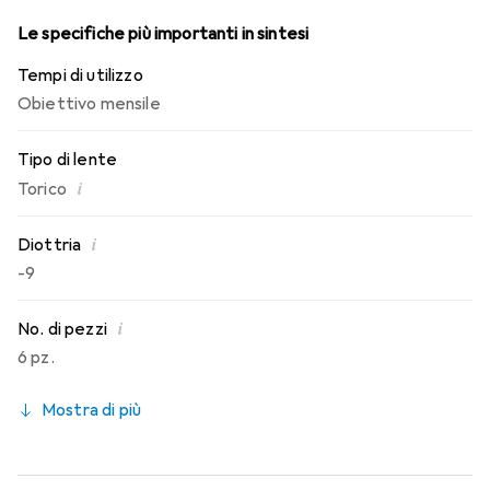
lenti mensili.
Le specifiche più importanti in sintesi
Tempi di utilizzo
Obiettivo mensile
Tipo di lente
i
Torico
i
Diottria
-9
i
No. di pezzi
6 pz.
Mostra di più