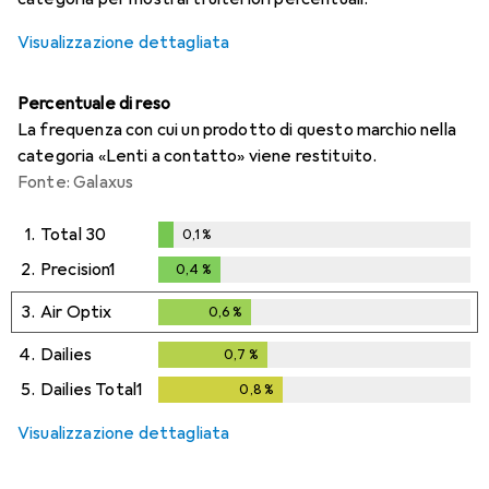
Visualizzazione dettagliata
Percentuale di reso
La frequenza con cui un prodotto di questo marchio nella
categoria «Lenti a contatto» viene restituito.
Fonte: Galaxus
1.
Total 30
0,1
%
0,1
%
2.
Precision1
0,4
%
0,4
%
3.
Air Optix
0,6
%
0,6
%
4.
Dailies
0,7
%
0,7
%
5.
Dailies Total1
0,8
%
0,8
%
Visualizzazione dettagliata