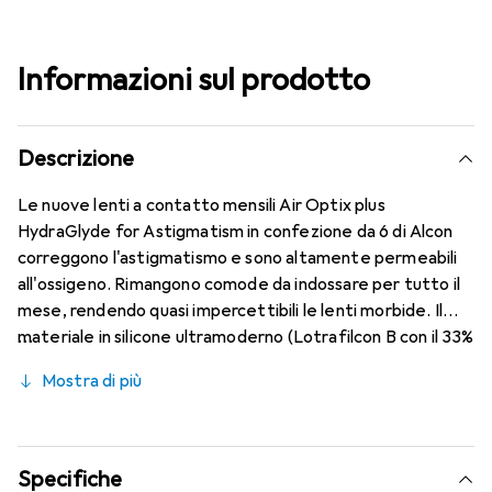
Informazioni sul prodotto
Descrizione
Le nuove lenti a contatto mensili Air Optix plus
HydraGlyde for Astigmatism in confezione da 6 di Alcon
correggono l'astigmatismo e sono altamente permeabili
all'ossigeno. Rimangono comode da indossare per tutto il
mese, rendendo quasi impercettibili le lenti morbide. Il
materiale in silicone ultramoderno (Lotrafilcon B con il 33%
di contenuto d'acqua) è combinato con la rinomata
Mostra di più
tecnologia HydraGlyde Moisture Matrix e la conosciuta
tecnologia SmartShield, garantendo le migliori
caratteristiche di indossabilità che conosci. Comfort e
assenza di fastidi per un'intera giornata di utilizzo delle
Specifiche