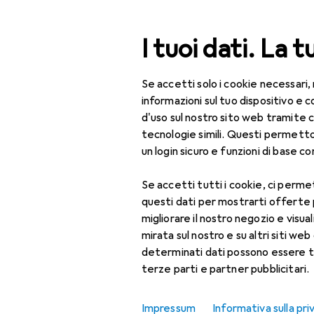
Cerca
I tuoi dati. La t
Se accetti solo i cookie necessari,
Categoria Navigazione
Tutte le categorie
Bel
Tutte le categorie
informazioni sul tuo dispositivo 
d'uso sul nostro sito web tramite 
Bellezza + Salute
tecnologie simili. Questi permett
un login sicuro e funzioni di base com
Salute
Se accetti tutti i cookie, ci permet
Ottica
questi dati per mostrarti offerte
Lenti a contatto
migliorare il nostro negozio e visua
mirata sul nostro e su altri siti web 
Lenti a contatto
determinati dati possono essere t
colorate
terze parti e partner pubblicitari.
Occhiali da computer
Impressum
Informativa sulla pri