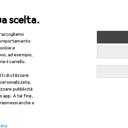
ua scelta.
 raccogliamo
lezza + Salute
Salute
Ottica
Lenti a contatto
Air
e comportamento
cookie e
ono, ad esempio,
e il carrello.
ti di utilizzare
 personalizzate,
lizzare pubblicità
o app. A tal fine,
rasmessi anche a
vacy