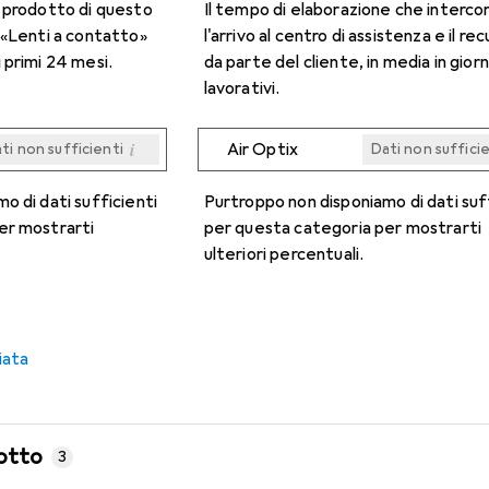
n prodotto di questo
Il tempo di elaborazione che interco
 «Lenti a contatto»
l'arrivo al centro di assistenza e il re
 primi 24 mesi.
da parte del cliente, in media in giorn
lavorativi.
i
Air Optix
ti non sufficienti
Dati non suffici
i
i
i
i
ti non sufficienti
ti non sufficienti
ti non sufficienti
ti non sufficienti
Dati non suffici
Dati non suffici
Dati non suffici
Dati non suffici
o di dati sufficienti
Purtroppo non disponiamo di dati suf
er mostrarti
per questa categoria per mostrarti
ulteriori percentuali.
iata
otto
3