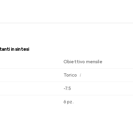
. Comfort e assenza di fastidi per tutto il giorno con le lenti me
anti in sintesi
Obiettivo mensile
i
Torico
-7.5
6 pz.