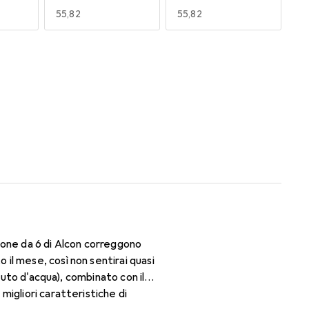
EUR
55,82
EUR
55,82
170
180
EUR
55,82
EUR
50,06
ione da 6 di Alcon correggono
il mese, così non sentirai quasi
nuto d'acqua), combinato con il
igliori caratteristiche di