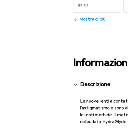
EUR
55,82
130
Mostra di più
EUR
47,29
Informazion
Descrizione
Le nuove lenti a contat
l'astigmatismo e sono a
le lenti morbide. Il mat
collaudato HydraGlyde M