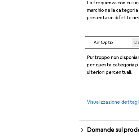
La frequenza con cui u
marchio nella categoria
presenta un difetto nei
Air Optix
Da
Da
Da
Da
Da
Purtroppo non disponiam
per questa categoria p
ulteriori percentuali.
Visualizzazione dettagl
Domande sul prod