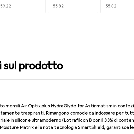
EUR
59,22
EUR
55,82
EUR
55,82
140
150
160
EUR
49,16
EUR
49,16
EUR
55,82
i sul prodotto
to mensili Air Optix plus HydraGlyde for Astigmatism in confez
ltamente traspiranti. Rimangono comode da indossare per tutto 
eriale in silicone ultramoderno (Lotrafilcon B con il 33% di conte
oisture Matrix e la nota tecnologia SmartShield, garantisce le m