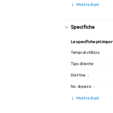
indossabilità che conosci
Mostra di più
Specifiche
Le specifiche più import
Tempi di utilizzo
Tipo di lente
i
Diottria
i
No. di pezzi
Mostra di più