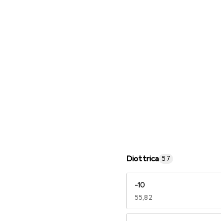
Occhiali da lettura
Diottrica
57
-10
EUR
55,82