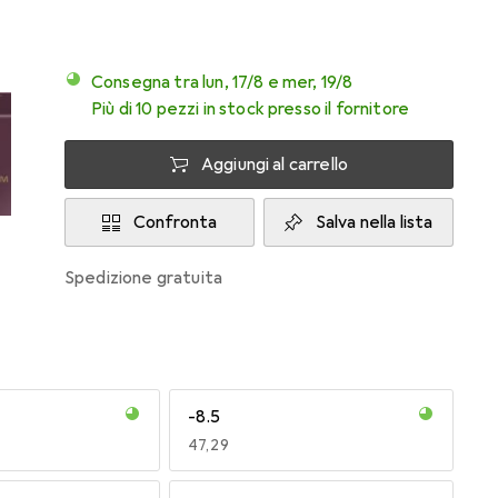
Consegna tra lun, 17/8 e mer, 19/8
Più di 10 pezzi in stock presso il fornitore
Aggiungi al carrello
Confronta
Salva nella lista
spedizione gratuita
-8.5
EUR
47,29