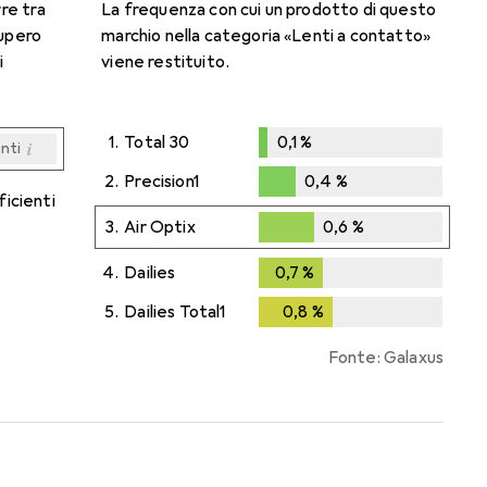
rre tra
La frequenza con cui un prodotto di questo
cupero
marchio nella categoria «Lenti a contatto»
i
viene restituito.
1.
Total 30
0,1
%
i
enti
0,1
%
i
i
i
i
enti
enti
enti
enti
2.
Precision1
0,4
%
ficienti
0,4
%
3.
Air Optix
0,6
%
0,6
%
4.
Dailies
0,7
%
0,7
%
5.
Dailies Total1
0,8
%
0,8
%
Fonte: Galaxus