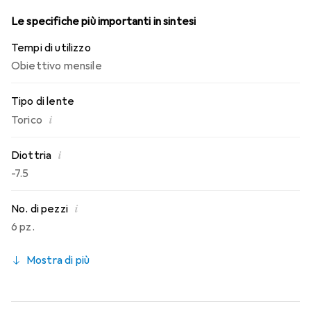
Le specifiche più importanti in sintesi
Tempi di utilizzo
Obiettivo mensile
Tipo di lente
i
Torico
i
Diottria
-7.5
i
No. di pezzi
6 pz.
Mostra di più