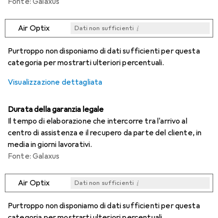
Fonte: Galaxus
i
Air Optix
Dati non sufficienti
i
i
i
i
Dati non sufficienti
Dati non sufficienti
Dati non sufficienti
Dati non sufficienti
Purtroppo non disponiamo di dati sufficienti per questa
categoria per mostrarti ulteriori percentuali.
Visualizzazione dettagliata
Durata della garanzia legale
Il tempo di elaborazione che intercorre tra l'arrivo al
centro di assistenza e il recupero da parte del cliente, in
media in giorni lavorativi.
Fonte: Galaxus
i
Air Optix
Dati non sufficienti
i
i
i
i
Dati non sufficienti
Dati non sufficienti
Dati non sufficienti
Dati non sufficienti
Purtroppo non disponiamo di dati sufficienti per questa
categoria per mostrarti ulteriori percentuali.