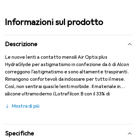
Informazioni sul prodotto
Descrizione
Le nuove lenti a contatto mensili Air Optix plus
HydraGlyde per astigmatismo in confezione da 6 di Alcon
correggono l'astigmatismo e sono altamente traspiranti.
Rimangono confortevoli da indossare per tutto il mese.
Così, non sentirai quasi le lenti morbide. Il materiale in
silicone ultramoderno (Lotrafilcon B con il 33% di
contenuto d'acqua) è combinato con il collaudato
Mostra di più
HydraGlyde Moisture Matrix e la nota tecnologia
SmartShield, garantendo le migliori caratteristiche di
indossabilità che conosci. Comfort e assenza di disturbi
per tutto il giorno con le lenti mensili.
Specifiche