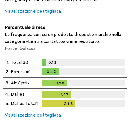
Visualizzazione dettagliata
Percentuale di reso
La frequenza con cui un prodotto di questo marchio nella
categoria «Lenti a contatto» viene restituito.
Fonte: Galaxus
1.
Total 30
0,1
%
0,1
%
2.
Precision1
0,4
%
0,4
%
3.
Air Optix
0,6
%
0,6
%
4.
Dailies
0,7
%
0,7
%
5.
Dailies Total1
0,8
%
0,8
%
Visualizzazione dettagliata