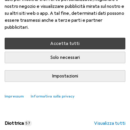
nostro negozio e visualizzare pubblicità mirata sul nostro e
Prezzo in EUR IVA incl.
su altri siti web o app. A tal fine, determinati dati possono
essere trasmessi anche a terze parti e partner
Valutazioni
pubblicitari.
Accetta tutti
Consegna tra lun, 17/8 e mer, 19/8
Più di 10 pezzi in stock presso il fornitore
Solo necessari
Aggiungi al carrello
Impostazioni
Confronta
Salva nella lista
Impressum
Informativa sulla privacy
spedizione gratuita
Diottrica
Visualizza tutti
57