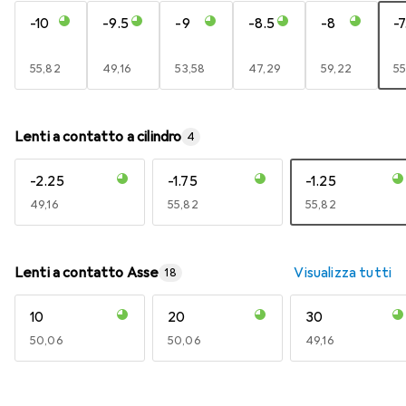
-10
-9.5
-9
-8.5
-8
-7
EUR
55,82
EUR
49,16
EUR
53,58
EUR
47,29
EUR
59,22
E
55
Lenti a contatto a cilindro
4
-2.25
-1.75
-1.25
EUR
49,16
EUR
55,82
EUR
55,82
Lenti a contatto Asse
Visualizza tutti
18
10
20
30
EUR
50,06
EUR
50,06
EUR
49,16