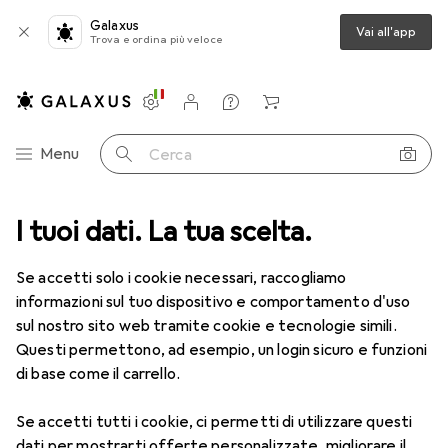
Galaxus
Vai all'app
Trova e ordina più veloce
Impostazioni
Conto cliente
Liste di confronto
Liste dei desideri
Carrello
Categoria Navigazione
Menu
Cerca
I tuoi dati. La tua scelta.
Lenti a contatto
Air Optix più HydraGlyde per l'astigmatismo
Se accetti solo i cookie necessari, raccogliamo
informazioni sul tuo dispositivo e comportamento d'uso
1 Immagine
sul nostro sito web tramite cookie e tecnologie simili.
EUR
55,82
Questi permettono, ad esempio, un login sicuro e funzioni
EUR
9,31
/
1pz.
Air Optix
più HydraGlyde per
di base come il carrello.
l'astigmatismo
Se accetti tutti i cookie, ci permetti di utilizzare questi
-7.5, Obiettivo mensile, 6 pz., Torico
dati per mostrarti offerte personalizzate, migliorare il