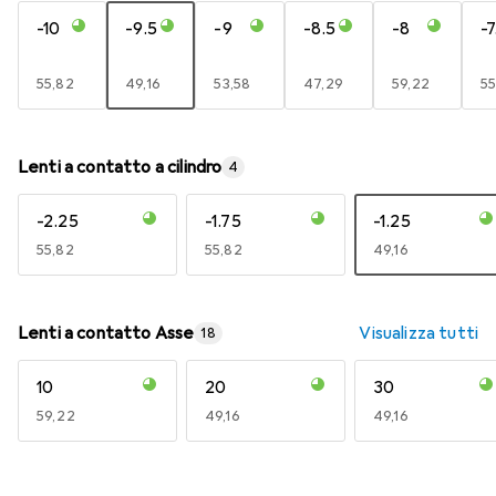
-10
-9.5
-9
-8.5
-8
-7
EUR
55,82
EUR
49,16
EUR
53,58
EUR
47,29
EUR
59,22
E
55
Lenti a contatto a cilindro
4
-2.25
-1.75
-1.25
EUR
55,82
EUR
55,82
EUR
49,16
Lenti a contatto Asse
Visualizza tutti
18
10
20
30
EUR
59,22
EUR
49,16
EUR
49,16