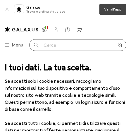
Galaxus
Vai all'app
Trova e ordina più veloce
Impostazioni
Conto cliente
Liste di confronto
Liste dei desideri
Carrello
Categoria Navigazione
Menu
Cerca
I tuoi dati. La tua scelta.
Lenti a contatto
Air Optix più HydraGlyde per l'astigmatismo
Se accetti solo i cookie necessari, raccogliamo
informazioni sul tuo dispositivo e comportamento d'uso
1 Immagine
sul nostro sito web tramite cookie e tecnologie simili.
EUR
49,16
Questi permettono, ad esempio, un login sicuro e funzioni
EUR
8,20
/
1pz.
Air Optix
più HydraGlyde per
di base come il carrello.
l'astigmatismo
Se accetti tutti i cookie, ci permetti di utilizzare questi
-9.5, Obiettivo mensile, 6 pz., Torico
dati per mostrarti offerte personalizzate, migliorare il