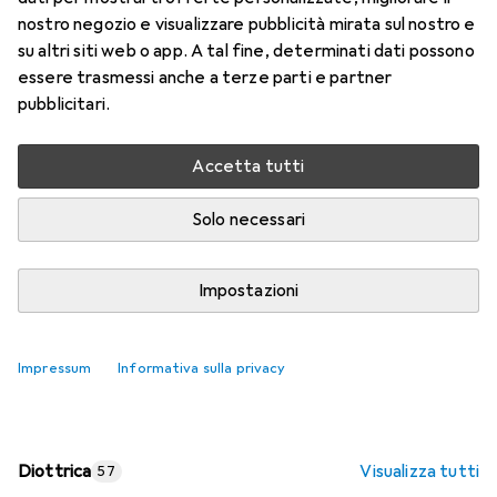
nostro negozio e visualizzare pubblicità mirata sul nostro e
Prezzo in EUR IVA incl.
su altri siti web o app. A tal fine, determinati dati possono
essere trasmessi anche a terze parti e partner
Valutazioni
pubblicitari.
Accetta tutti
Consegna tra ven, 14/8 e mar, 18/8
Più di 10 pezzi in stock presso il fornitore
Solo necessari
Aggiungi al carrello
Impostazioni
Confronta
Salva nella lista
Impressum
Informativa sulla privacy
spedizione gratuita
Diottrica
Visualizza tutti
57