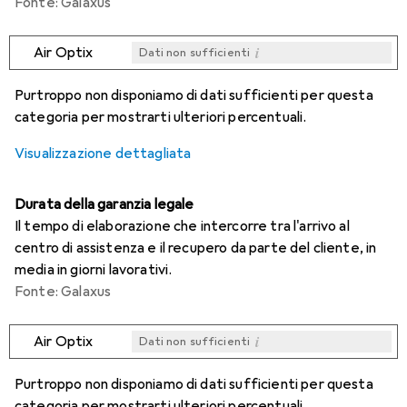
Fonte: Galaxus
i
Air Optix
Dati non sufficienti
i
i
i
i
Dati non sufficienti
Dati non sufficienti
Dati non sufficienti
Dati non sufficienti
Purtroppo non disponiamo di dati sufficienti per questa
categoria per mostrarti ulteriori percentuali.
Visualizzazione dettagliata
Durata della garanzia legale
Il tempo di elaborazione che intercorre tra l'arrivo al
centro di assistenza e il recupero da parte del cliente, in
media in giorni lavorativi.
Fonte: Galaxus
i
Air Optix
Dati non sufficienti
i
i
i
i
Dati non sufficienti
Dati non sufficienti
Dati non sufficienti
Dati non sufficienti
Purtroppo non disponiamo di dati sufficienti per questa
categoria per mostrarti ulteriori percentuali.