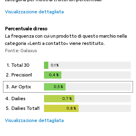
Visualizzazione dettagliata
Percentuale di reso
La frequenza con cui un prodotto di questo marchio nella
categoria «Lenti a contatto» viene restituito.
Fonte: Galaxus
1.
Total 30
0,1
%
0,1
%
2.
Precision1
0,4
%
0,4
%
3.
Air Optix
0,5
%
0,5
%
4.
Dailies
0,7
%
0,7
%
5.
Dailies Total1
0,8
%
0,8
%
Visualizzazione dettagliata