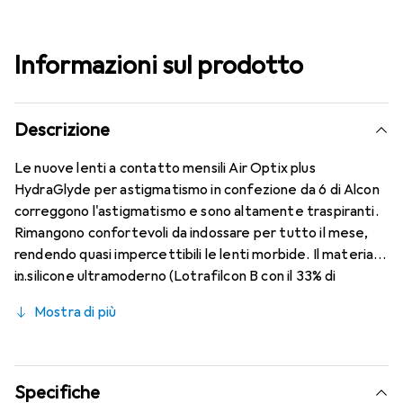
Informazioni sul prodotto
Descrizione
Le nuove lenti a contatto mensili Air Optix plus
HydraGlyde per astigmatismo in confezione da 6 di Alcon
correggono l'astigmatismo e sono altamente traspiranti.
Rimangono confortevoli da indossare per tutto il mese,
rendendo quasi impercettibili le lenti morbide. Il materiale
in silicone ultramoderno (Lotrafilcon B con il 33% di
contenuto d'acqua) è combinato con il collaudato
Mostra di più
HydraGlyde Moisture Matrix e la nota tecnologia
SmartShield, offrendo le migliori caratteristiche di
indossabilità che conosci. Comfort e assenza di fastidi per
tutto il giorno con le lenti mensili.
Specifiche