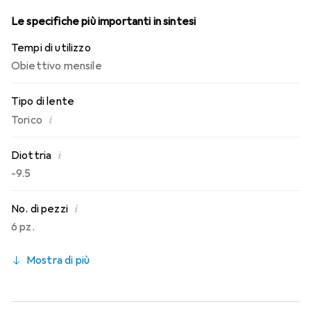
Le specifiche più importanti in sintesi
Tempi di utilizzo
Obiettivo mensile
Tipo di lente
i
Torico
i
Diottria
-9.5
i
No. di pezzi
6 pz.
Mostra di più