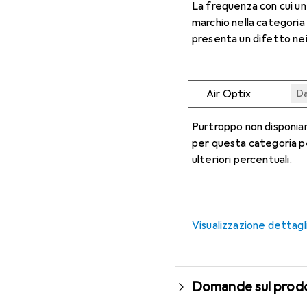
La frequenza con cui u
marchio nella categoria
presenta un difetto nei
Air Optix
Da
Da
Da
Da
Da
Purtroppo non disponiam
per questa categoria p
ulteriori percentuali.
Visualizzazione dettagl
Domande sul prod