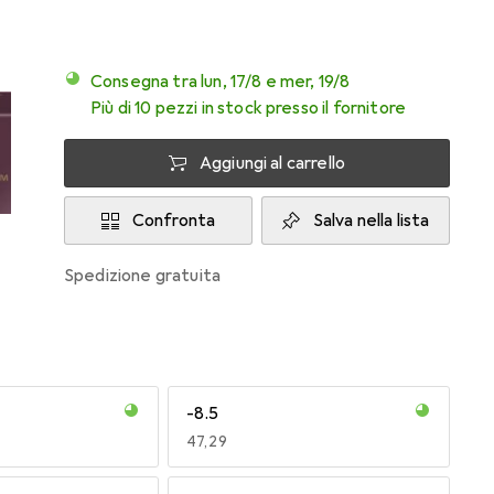
Consegna tra lun, 17/8 e mer, 19/8
Più di 10 pezzi in stock presso il fornitore
Aggiungi al carrello
Confronta
Salva nella lista
spedizione gratuita
-8.5
EUR
47,29