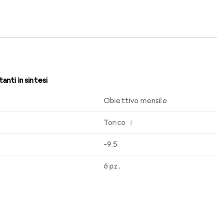
sabilità che conosci. Comfort e assenza di fastidi per tutto il gio
anti in sintesi
Obiettivo mensile
i
Torico
-9.5
6 pz.