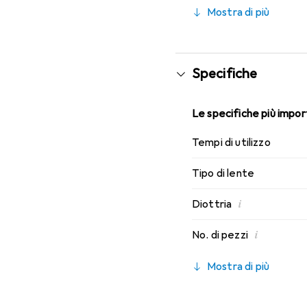
caratteristiche di indos
Mostra di più
Specifiche
Le specifiche più import
Tempi di utilizzo
Tipo di lente
i
Diottria
i
No. di pezzi
Mostra di più