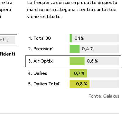
rre tra
La frequenza con cui un prodotto di questo
cupero
marchio nella categoria «Lenti a contatto»
i
viene restituito.
1.
Total 30
0,1
%
i
enti
0,1
%
i
i
i
i
enti
enti
enti
enti
2.
Precision1
0,4
%
ficienti
0,4
%
3.
Air Optix
0,6
%
0,6
%
4.
Dailies
0,7
%
0,7
%
5.
Dailies Total1
0,8
%
0,8
%
Fonte: Galaxus