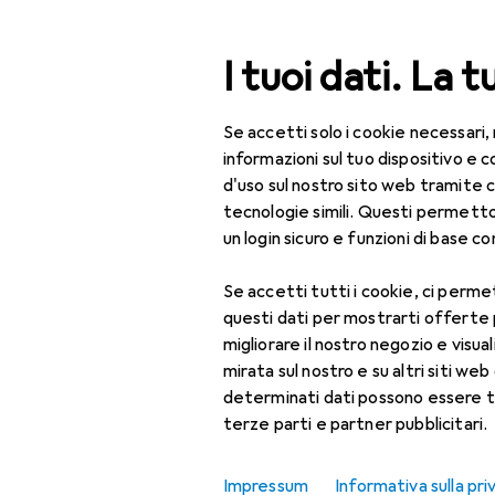
Cerca
I tuoi dati. La t
Se accetti solo i cookie necessari,
Categoria Navigazione
Tutte le categorie
Bel
Tutte le categorie
informazioni sul tuo dispositivo 
d'uso sul nostro sito web tramite 
Bellezza + Salute
tecnologie simili. Questi permett
un login sicuro e funzioni di base com
Salute
Se accetti tutti i cookie, ci permet
Ottica
questi dati per mostrarti offerte
Lenti a contatto
migliorare il nostro negozio e visua
mirata sul nostro e su altri siti web 
Lenti a contatto
determinati dati possono essere t
colorate
terze parti e partner pubblicitari.
Occhiali da computer
Impressum
Informativa sulla pri