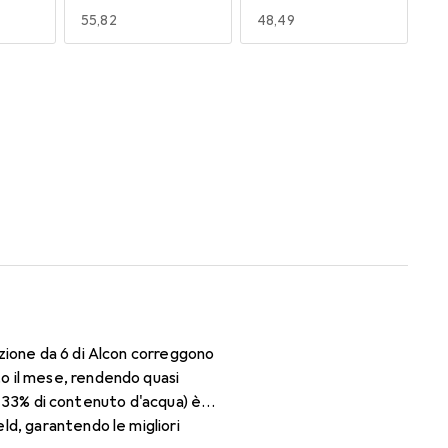
EUR
55,82
EUR
48,49
170
180
EUR
49,16
EUR
47,29
zione da 6 di Alcon correggono
o il mese, rendendo quasi
il 33% di contenuto d'acqua) è
ld, garantendo le migliori