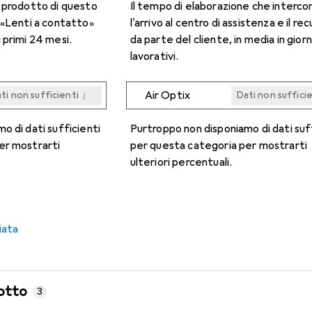
n prodotto di questo
Il tempo di elaborazione che interco
 «Lenti a contatto»
l'arrivo al centro di assistenza e il re
 primi 24 mesi.
da parte del cliente, in media in giorn
lavorativi.
i
Air Optix
ti non sufficienti
Dati non suffici
i
i
i
i
ti non sufficienti
ti non sufficienti
ti non sufficienti
ti non sufficienti
Dati non suffici
Dati non suffici
Dati non suffici
Dati non suffici
o di dati sufficienti
Purtroppo non disponiamo di dati suf
er mostrarti
per questa categoria per mostrarti
ulteriori percentuali.
iata
otto
3