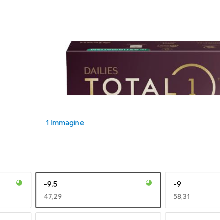
1 Immagine
-9.5
-9
EUR
47,29
EUR
58,31