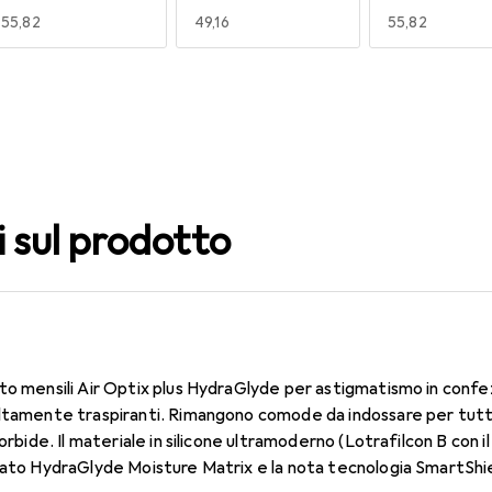
EUR
55,82
EUR
49,16
EUR
55,82
140
150
160
EUR
49,16
EUR
49,16
EUR
49,16
i sul prodotto
to mensili Air Optix plus HydraGlyde per astigmatismo in confe
altamente traspiranti. Rimangono comode da indossare per tutt
morbide. Il materiale in silicone ultramoderno (Lotrafilcon B con 
dato HydraGlyde Moisture Matrix e la nota tecnologia SmartShie