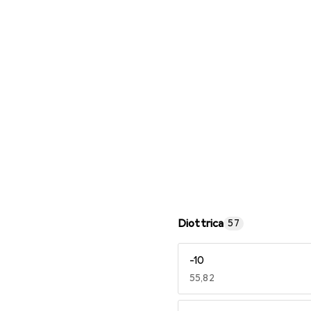
Occhiali da lettura
Diottrica
57
-10
EUR
55,82