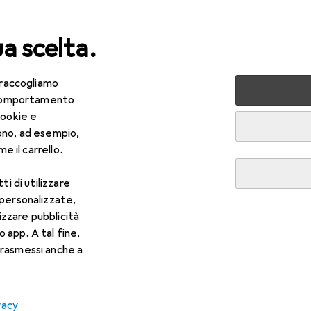
ua scelta.
 raccogliamo
lezza + Salute
Salute
Ottica
Lenti a contatto
Air
e comportamento
cookie e
ono, ad esempio,
e il carrello.
ti di utilizzare
 personalizzate,
lizzare pubblicità
o app. A tal fine,
rasmessi anche a
vacy