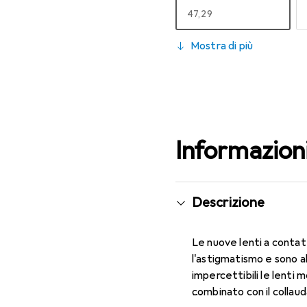
EUR
47,29
130
Mostra di più
EUR
49,16
Informazion
Descrizione
Le nuove lenti a contat
l'astigmatismo e sono 
impercettibili le lenti 
combinato con il collau