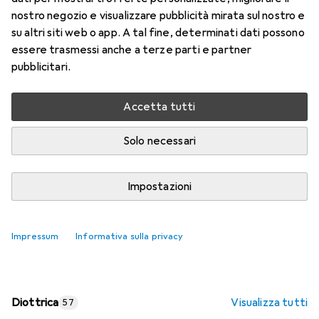
nostro negozio e visualizzare pubblicità mirata sul nostro e
Prezzo in EUR IVA incl.
su altri siti web o app. A tal fine, determinati dati possono
essere trasmessi anche a terze parti e partner
Valutazioni
pubblicitari.
Accetta tutti
Consegna tra ven, 14/8 e mar, 18/8
Più di 10 pezzi in stock presso il fornitore
Solo necessari
Aggiungi al carrello
Impostazioni
Confronta
Salva nella lista
Impressum
Informativa sulla privacy
spedizione gratuita
Diottrica
Visualizza tutti
57