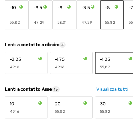
-10
-9.5
-9
-8.5
-8
-7
EUR
55,82
EUR
47,29
EUR
58,31
EUR
47,29
EUR
55,82
E
55
Lenti a contatto a cilindro
4
-2.25
-1.75
-1.25
EUR
49,16
EUR
49,16
EUR
55,82
Lenti a contatto Asse
Visualizza tutti
18
10
20
30
EUR
49,16
EUR
55,82
EUR
55,82