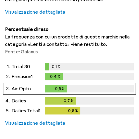
Visualizzazione dettagliata
Percentuale di reso
La frequenza con cui un prodotto di questo marchio nella
categoria «Lenti a contatto» viene restituito.
Fonte: Galaxus
1.
Total 30
0,1
%
0,1
%
2.
Precision1
0,4
%
0,4
%
3.
Air Optix
0,5
%
0,5
%
4.
Dailies
0,7
%
0,7
%
5.
Dailies Total1
0,8
%
0,8
%
Visualizzazione dettagliata