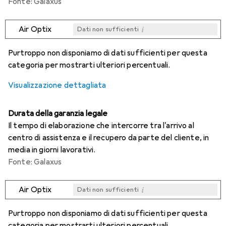
Fonte: Galaxus
i
Air Optix
Dati non sufficienti
i
i
i
i
Dati non sufficienti
Dati non sufficienti
Dati non sufficienti
Dati non sufficienti
Purtroppo non disponiamo di dati sufficienti per questa
categoria per mostrarti ulteriori percentuali.
Visualizzazione dettagliata
Durata della garanzia legale
Il tempo di elaborazione che intercorre tra l'arrivo al
centro di assistenza e il recupero da parte del cliente, in
media in giorni lavorativi.
Fonte: Galaxus
i
Air Optix
Dati non sufficienti
i
i
i
i
Dati non sufficienti
Dati non sufficienti
Dati non sufficienti
Dati non sufficienti
Purtroppo non disponiamo di dati sufficienti per questa
categoria per mostrarti ulteriori percentuali.