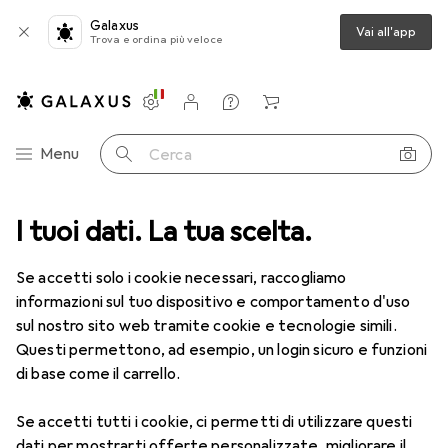
Galaxus
Vai all'app
Trova e ordina più veloce
Impostazioni
Conto cliente
Liste di confronto
Liste dei desideri
Carrello
Categoria Navigazione
Menu
Cerca
I tuoi dati. La tua scelta.
Lenti a contatto
Air Optix più HydraGlyde per l'astigmatismo
Se accetti solo i cookie necessari, raccogliamo
informazioni sul tuo dispositivo e comportamento d'uso
1 Immagine
sul nostro sito web tramite cookie e tecnologie simili.
EUR
55,82
Questi permettono, ad esempio, un login sicuro e funzioni
EUR
9,31
/
1pz.
Air Optix
più HydraGlyde per
di base come il carrello.
l'astigmatismo
Se accetti tutti i cookie, ci permetti di utilizzare questi
-8, Obiettivo mensile, 6 pz., Torico
dati per mostrarti offerte personalizzate, migliorare il