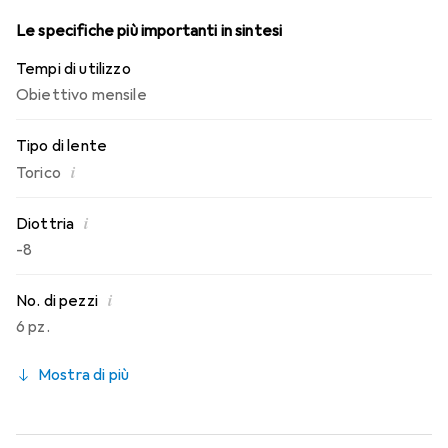
Le specifiche più importanti in sintesi
Tempi di utilizzo
Obiettivo mensile
Tipo di lente
i
Torico
i
Diottria
-8
i
No. di pezzi
6 pz.
Mostra di più