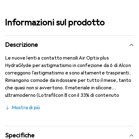
Informazioni sul prodotto
Descrizione
Le nuove lenti a contatto mensili Air Optix plus
HydraGlyde per astigmatismo in confezione da 6 di Alcon
correggono l'astigmatismo e sono altamente traspiranti.
Rimangono comode da indossare per tutto il mese, tanto
che quasi non si avvertono. Il materiale in silicone
ultramoderno (Lotrafilcon B con il 33% di contenuto
d'acqua) è combinato con la nota tecnologia HydraGlyde
Mostra di più
Moisture Matrix e la rinomata tecnologia SmartShield,
garantendo le migliori caratteristiche di indossabilità che
conosci. Un comfort duraturo e senza interruzioni per
l'intera giornata.
Specifiche