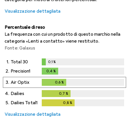
Visualizzazione dettagliata
Percentuale di reso
La frequenza con cui un prodotto di questo marchio nella
categoria «Lenti a contatto» viene restituito.
Fonte: Galaxus
1.
Total 30
0,1
%
0,1
%
2.
Precision1
0,4
%
0,4
%
3.
Air Optix
0,6
%
0,6
%
4.
Dailies
0,7
%
0,7
%
5.
Dailies Total1
0,8
%
0,8
%
Visualizzazione dettagliata