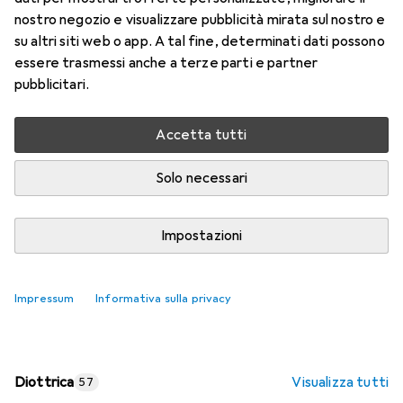
nostro negozio e visualizzare pubblicità mirata sul nostro e
Prezzo in EUR IVA incl.
su altri siti web o app. A tal fine, determinati dati possono
essere trasmessi anche a terze parti e partner
Valutazioni
pubblicitari.
Accetta tutti
Consegna tra lun, 17/8 e mer, 19/8
Più di 10 pezzi in stock presso il fornitore
Solo necessari
Aggiungi al carrello
Impostazioni
Confronta
Salva nella lista
Impressum
Informativa sulla privacy
spedizione gratuita
Diottrica
Visualizza tutti
57