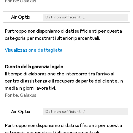
Fonte: Galaxus
i
Air Optix
Dati non sufficienti
i
i
i
i
Dati non sufficienti
Dati non sufficienti
Dati non sufficienti
Dati non sufficienti
Purtroppo non disponiamo di dati sufficienti per questa
categoria per mostrarti ulteriori percentuali.
Visualizzazione dettagliata
Durata della garanzia legale
Il tempo di elaborazione che intercorre tra l'arrivo al
centro di assistenza e il recupero da parte del cliente, in
media in giorni lavorativi.
Fonte: Galaxus
i
Air Optix
Dati non sufficienti
i
i
i
i
Dati non sufficienti
Dati non sufficienti
Dati non sufficienti
Dati non sufficienti
Purtroppo non disponiamo di dati sufficienti per questa
categoria per mostrarti ulteriori percentuali.