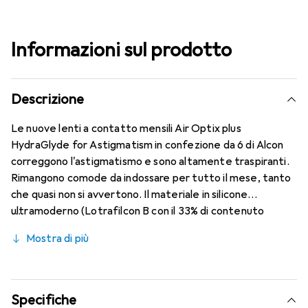
Informazioni sul prodotto
Descrizione
Le nuove lenti a contatto mensili Air Optix plus
HydraGlyde for Astigmatism in confezione da 6 di Alcon
correggono l'astigmatismo e sono altamente traspiranti.
Rimangono comode da indossare per tutto il mese, tanto
che quasi non si avvertono. Il materiale in silicone
ultramoderno (Lotrafilcon B con il 33% di contenuto
d'acqua) è combinato con la nota tecnologia HydraGlyde
Mostra di più
Moisture Matrix e la rinomata tecnologia SmartShield,
offrendo le migliori caratteristiche di comfort che
conosci. Indossare le lenti mensili è piacevole e senza
fastidi per tutto il giorno.
Specifiche