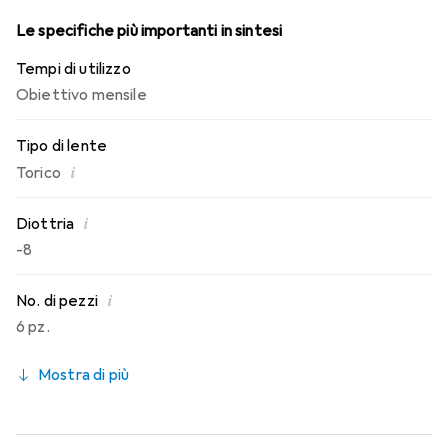
Le specifiche più importanti in sintesi
Tempi di utilizzo
Obiettivo mensile
Tipo di lente
i
Torico
i
Diottria
-8
i
No. di pezzi
6 pz.
Mostra di più