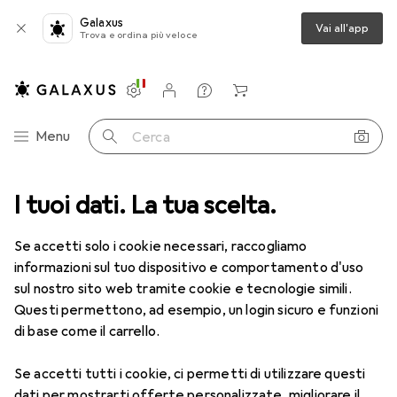
Galaxus
Vai all'app
Trova e ordina più veloce
Impostazioni
Conto cliente
Liste di confronto
Liste dei desideri
Carrello
Categoria Navigazione
Menu
Cerca
a
I tuoi dati. La tua scelta.
Lenti a contatto
Air Optix plus HydraGlyde for Astigmatism
Se accetti solo i cookie necessari, raccogliamo
informazioni sul tuo dispositivo e comportamento d'uso
1 Immagine
sul nostro sito web tramite cookie e tecnologie simili.
EUR
55,82
Questi permettono, ad esempio, un login sicuro e funzioni
EUR
9,31
/
1pz.
Air Optix
plus HydraGlyde for
di base come il carrello.
Astigmatism
Se accetti tutti i cookie, ci permetti di utilizzare questi
-8, Obiettivo mensile, 6 pz., Torico
dati per mostrarti offerte personalizzate, migliorare il