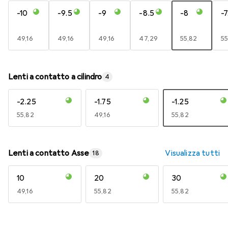
-10
-9.5
-9
-8.5
-8
-7
EUR
49,16
EUR
49,16
EUR
49,16
EUR
47,29
EUR
55,82
E
55
Lenti a contatto a cilindro
4
-2.25
-1.75
-1.25
EUR
55,82
EUR
49,16
EUR
55,82
Lenti a contatto Asse
Visualizza tutti
18
10
20
30
EUR
49,16
EUR
55,82
EUR
55,82