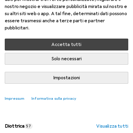
nostro negozio e visualizzare pubblicità mirata sul nostro e
Prezzo in EUR IVA incl.
su altri siti web o app. A tal fine, determinati dati possono
essere trasmessi anche a terze parti e partner
Valutazioni
pubblicitari.
Accetta tutti
Consegna tra lun, 17/8 e mer, 19/8
Più di 10 pezzi in stock presso il fornitore
Solo necessari
Aggiungi al carrello
Impostazioni
Confronta
Salva nella lista
Impressum
Informativa sulla privacy
spedizione gratuita
Diottrica
Visualizza tutti
57