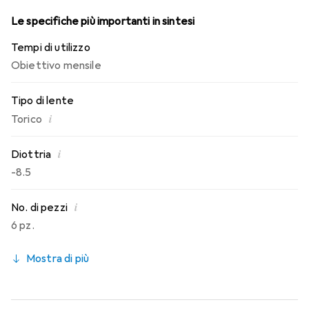
Le specifiche più importanti in sintesi
Tempi di utilizzo
Obiettivo mensile
Tipo di lente
i
Torico
i
Diottria
-8.5
i
No. di pezzi
6 pz.
Mostra di più