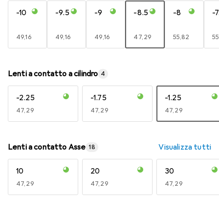
-10
-9.5
-9
-8.5
-8
-7
EUR
49,16
EUR
49,16
EUR
49,16
EUR
47,29
EUR
55,82
E
55
Lenti a contatto a cilindro
4
-2.25
-1.75
-1.25
EUR
47,29
EUR
47,29
EUR
47,29
Lenti a contatto Asse
Visualizza tutti
18
10
20
30
EUR
47,29
EUR
47,29
EUR
47,29