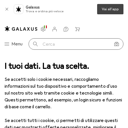
Galaxus
Vai all'app
Trova e ordina più veloce
Impostazioni
Conto cliente
Liste di confronto
Liste dei desideri
Carrello
Categoria Navigazione
Menu
Cerca
I tuoi dati. La tua scelta.
Lenti a contatto
Air Optix più HydraGlyde per l'astigmatismo
Se accetti solo i cookie necessari, raccogliamo
informazioni sul tuo dispositivo e comportamento d'uso
1 Immagine
sul nostro sito web tramite cookie e tecnologie simili.
EUR
47,29
Questi permettono, ad esempio, un login sicuro e funzioni
EUR
7,88
/
1pz.
Air Optix
più HydraGlyde per
di base come il carrello.
l'astigmatismo
Se accetti tutti i cookie, ci permetti di utilizzare questi
-8.5, Obiettivo mensile, 6 pz., Torico
dati per mostrarti offerte personalizzate, migliorare il