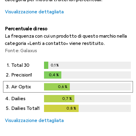
Visualizzazione dettagliata
Percentuale di reso
La frequenza con cui un prodotto di questo marchio nella
categoria «Lenti a contatto» viene restituito.
Fonte: Galaxus
1.
Total 30
0,1
%
0,1
%
2.
Precision1
0,4
%
0,4
%
3.
Air Optix
0,6
%
0,6
%
4.
Dailies
0,7
%
0,7
%
5.
Dailies Total1
0,8
%
0,8
%
Visualizzazione dettagliata