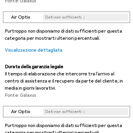
Fonte: Galaxus
i
Air Optix
Dati non sufficienti
i
i
i
i
Dati non sufficienti
Dati non sufficienti
Dati non sufficienti
Dati non sufficienti
Purtroppo non disponiamo di dati sufficienti per questa
categoria per mostrarti ulteriori percentuali.
Visualizzazione dettagliata
Durata della garanzia legale
Il tempo di elaborazione che intercorre tra l'arrivo al
centro di assistenza e il recupero da parte del cliente, in
media in giorni lavorativi.
Fonte: Galaxus
i
Air Optix
Dati non sufficienti
i
i
i
i
Dati non sufficienti
Dati non sufficienti
Dati non sufficienti
Dati non sufficienti
Purtroppo non disponiamo di dati sufficienti per questa
categoria per mostrarti ulteriori percentuali.