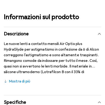
Informazioni sul prodotto
Descrizione
Le nuove lenti a contatto mensili Air Optix plus
HydraGlyde per astigmatismo in confezione da 6 di Alcon
correggono l'astigmatismo e sono altamente traspiranti.
Rimangono comode da indossare per tutto il mese. Così,
quasi non si avvertono le lenti morbide. Il materiale in
silicone ultramoderno (Lotrafilcon B con il 33% di
contenuto d'acqua) è combinato con la nota tecnologia
Mostra di più
HydraGlyde Moisture Matrix e la rinomata tecnologia
SmartShield, garantendo le migliori caratteristiche di
comfort che conosci. Un indossare confortevole e senza
fastidi per tutto il giorno con le lenti mensili.
Specifiche