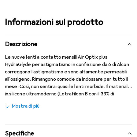
Informazioni sul prodotto
Descrizione
Le nuove lenti a contatto mensili Air Optix plus
HydraGlyde per astigmatismo in confezione da 6 di Alcon
correggono l'astigmatismo e sono altamente permeabili
all'ossigeno. Rimangono comode da indossare per tutto il
mese. Così, non sentirai quasi le lenti morbide. Il materiale
in silicone ultramoderno (Lotrafilcon B con il 33% di
contenuto d'acqua) è combinato con il collaudato
Mostra di più
HydraGlyde Moisture Matrix e la nota tecnologia
SmartShield, garantendo le migliori caratteristiche di
indossabilità che conosci. Comfort e assenza di fastidi per
tutto il giorno con queste lenti mensili.
Specifiche