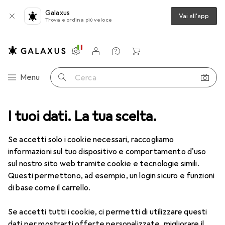
Galaxus
Vai all'app
Trova e ordina più veloce
Impostazioni
Conto cliente
Liste di confronto
Liste dei desideri
Carrello
Categoria Navigazione
Menu
Cerca
ca
I tuoi dati. La tua scelta.
Lenti a contatto
Air Optix HydraGlyde per l'astigmatismo 6
Se accetti solo i cookie necessari, raccogliamo
informazioni sul tuo dispositivo e comportamento d'uso
1 Immagine
sul nostro sito web tramite cookie e tecnologie simili.
EUR
47,29
Questi permettono, ad esempio, un login sicuro e funzioni
EUR
7,88
/
1pz.
Air Optix
HydraGlyde per
di base come il carrello.
l'astigmatismo 6
Se accetti tutti i cookie, ci permetti di utilizzare questi
-8.5, Obiettivo mensile, 6 pz., Torico
dati per mostrarti offerte personalizzate, migliorare il