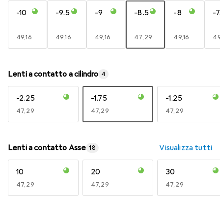
-10
-9.5
-9
-8.5
-8
-7
EUR
49,16
EUR
49,16
EUR
49,16
EUR
47,29
EUR
49,16
E
49
Lenti a contatto a cilindro
4
-2.25
-1.75
-1.25
EUR
47,29
EUR
47,29
EUR
47,29
Lenti a contatto Asse
Visualizza tutti
18
10
20
30
EUR
47,29
EUR
47,29
EUR
47,29