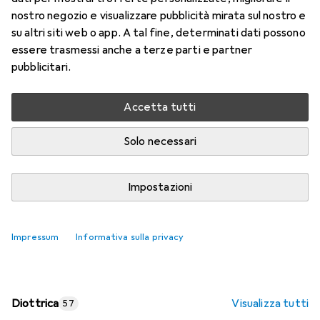
nostro negozio e visualizzare pubblicità mirata sul nostro e
Prezzo in EUR IVA incl.
su altri siti web o app. A tal fine, determinati dati possono
essere trasmessi anche a terze parti e partner
Valutazioni
pubblicitari.
Accetta tutti
Consegna tra lun, 17/8 e mer, 19/8
Più di 10 pezzi in stock presso il fornitore
Solo necessari
Aggiungi al carrello
Impostazioni
Confronta
Salva nella lista
Impressum
Informativa sulla privacy
spedizione gratuita
Diottrica
Visualizza tutti
57