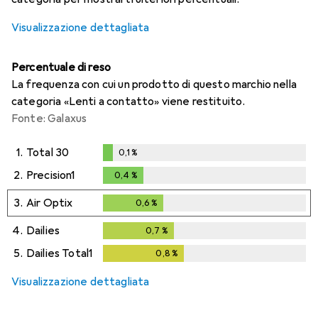
Visualizzazione dettagliata
Percentuale di reso
La frequenza con cui un prodotto di questo marchio nella
categoria «Lenti a contatto» viene restituito.
Fonte: Galaxus
1.
Total 30
0,1
%
0,1
%
2.
Precision1
0,4
%
0,4
%
3.
Air Optix
0,6
%
0,6
%
4.
Dailies
0,7
%
0,7
%
5.
Dailies Total1
0,8
%
0,8
%
Visualizzazione dettagliata