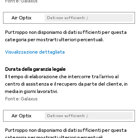
Fonte: Galaxus
i
Air Optix
Dati non sufficienti
i
i
i
i
Dati non sufficienti
Dati non sufficienti
Dati non sufficienti
Dati non sufficienti
Purtroppo non disponiamo di dati sufficienti per questa
categoria per mostrarti ulteriori percentuali.
Visualizzazione dettagliata
Durata della garanzia legale
Il tempo di elaborazione che intercorre tra l'arrivo al
centro di assistenza e il recupero da parte del cliente, in
media in giorni lavorativi.
Fonte: Galaxus
i
Air Optix
Dati non sufficienti
i
i
i
i
Dati non sufficienti
Dati non sufficienti
Dati non sufficienti
Dati non sufficienti
Purtroppo non disponiamo di dati sufficienti per questa
categoria per mostrarti ulteriori percentuali.