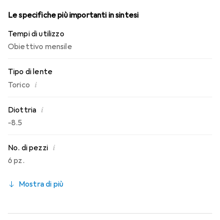
Le specifiche più importanti in sintesi
Tempi di utilizzo
Obiettivo mensile
Tipo di lente
i
Torico
i
Diottria
-8.5
i
No. di pezzi
6 pz.
Mostra di più