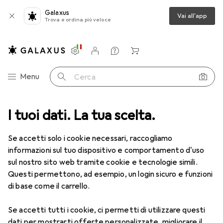
Galaxus
Vai all'app
Trova e ordina più veloce
Impostazioni
Conto cliente
Liste di confronto
Liste dei desideri
Carrello
Categoria Navigazione
Menu
Cerca
I tuoi dati. La tua scelta.
Lenti a contatto
Air Optix più HydraGlyde per l'astigmatismo
Se accetti solo i cookie necessari, raccogliamo
informazioni sul tuo dispositivo e comportamento d'uso
1 Immagine
sul nostro sito web tramite cookie e tecnologie simili.
EUR
50,06
Questi permettono, ad esempio, un login sicuro e funzioni
EUR
8,35
/
1pz.
Air Optix
più HydraGlyde per
di base come il carrello.
l'astigmatismo
Se accetti tutti i cookie, ci permetti di utilizzare questi
-1.75, Obiettivo mensile, 6 pz., Torico
dati per mostrarti offerte personalizzate, migliorare il