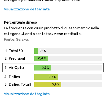
Visualizzazione dettagliata
Percentuale di reso
La frequenza con cui un prodotto di questo marchio nella
categoria «Lenti a contatto» viene restituito.
Fonte: Galaxus
1.
Total 30
0,1
%
0,1
%
2.
Precision1
0,4
%
0,4
%
3.
Air Optix
0,5
%
0,5
%
4.
Dailies
0,7
%
0,7
%
5.
Dailies Total1
0,8
%
0,8
%
Visualizzazione dettagliata