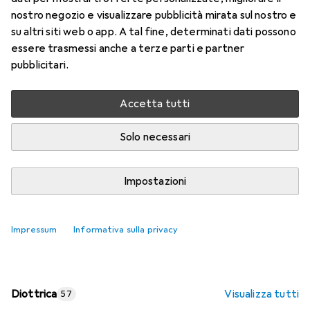
nostro negozio e visualizzare pubblicità mirata sul nostro e
Prezzo in EUR IVA incl.
su altri siti web o app. A tal fine, determinati dati possono
essere trasmessi anche a terze parti e partner
Valutazioni
pubblicitari.
Accetta tutti
Consegna tra ven, 14/8 e mar, 18/8
Più di 10 pezzi in stock presso il fornitore
Solo necessari
Aggiungi al carrello
Impostazioni
Confronta
Salva nella lista
Impressum
Informativa sulla privacy
spedizione gratuita
Diottrica
Visualizza tutti
57