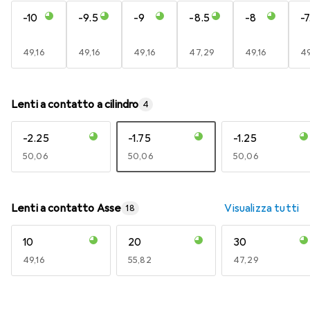
-10
-9.5
-9
-8.5
-8
-7
EUR
49,16
EUR
49,16
EUR
49,16
EUR
47,29
EUR
49,16
E
49
Lenti a contatto a cilindro
4
-2.25
-1.75
-1.25
EUR
50,06
EUR
50,06
EUR
50,06
Lenti a contatto Asse
Visualizza tutti
18
10
20
30
EUR
49,16
EUR
55,82
EUR
47,29