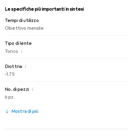
Le specifiche più importanti in sintesi
Tempi di utilizzo
Obiettivo mensile
Tipo di lente
i
Torico
i
Diottria
-1.75
i
No. di pezzi
6 pz.
Mostra di più