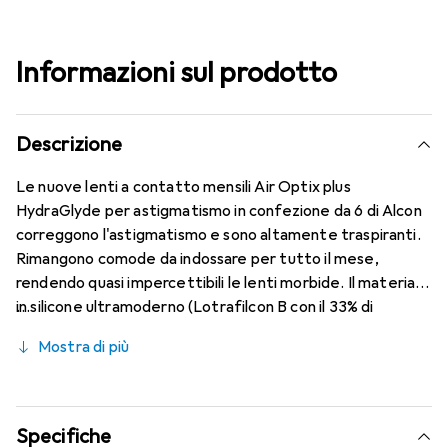
Informazioni sul prodotto
Descrizione
Le nuove lenti a contatto mensili Air Optix plus
HydraGlyde per astigmatismo in confezione da 6 di Alcon
correggono l'astigmatismo e sono altamente traspiranti.
Rimangono comode da indossare per tutto il mese,
rendendo quasi impercettibili le lenti morbide. Il materiale
in silicone ultramoderno (Lotrafilcon B con il 33% di
contenuto d'acqua) è combinato con il collaudato
Mostra di più
HydraGlyde Moisture Matrix e la nota tecnologia
SmartShield, garantendo le migliori caratteristiche di
indossabilità che conosci. Un comfort duraturo e senza
interruzioni per tutto il giorno con le lenti mensili.
Specifiche