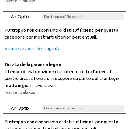
Fonte: Galaxus
i
Air Optix
Dati non sufficienti
i
i
i
i
Dati non sufficienti
Dati non sufficienti
Dati non sufficienti
Dati non sufficienti
Purtroppo non disponiamo di dati sufficienti per questa
categoria per mostrarti ulteriori percentuali.
Visualizzazione dettagliata
Durata della garanzia legale
Il tempo di elaborazione che intercorre tra l'arrivo al
centro di assistenza e il recupero da parte del cliente, in
media in giorni lavorativi.
Fonte: Galaxus
i
Air Optix
Dati non sufficienti
i
i
i
i
Dati non sufficienti
Dati non sufficienti
Dati non sufficienti
Dati non sufficienti
Purtroppo non disponiamo di dati sufficienti per questa
categoria per mostrarti ulteriori percentuali.