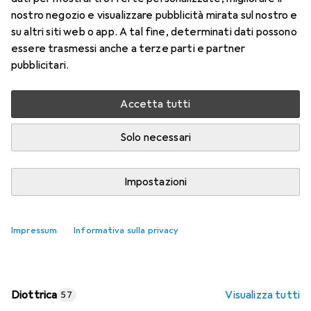
nostro negozio e visualizzare pubblicità mirata sul nostro e
Prezzo in EUR IVA incl.
su altri siti web o app. A tal fine, determinati dati possono
essere trasmessi anche a terze parti e partner
Valutazioni
pubblicitari.
Accetta tutti
Consegna tra ven, 14/8 e mar, 18/8
Più di 10 pezzi in stock presso il fornitore
Solo necessari
Aggiungi al carrello
Impostazioni
Confronta
Salva nella lista
Impressum
Informativa sulla privacy
spedizione gratuita
Diottrica
Visualizza tutti
57