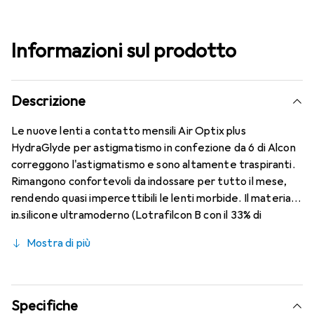
Informazioni sul prodotto
Descrizione
Le nuove lenti a contatto mensili Air Optix plus
HydraGlyde per astigmatismo in confezione da 6 di Alcon
correggono l'astigmatismo e sono altamente traspiranti.
Rimangono confortevoli da indossare per tutto il mese,
rendendo quasi impercettibili le lenti morbide. Il materiale
in silicone ultramoderno (Lotrafilcon B con il 33% di
contenuto d'acqua) è combinato con la nota tecnologia
Mostra di più
HydraGlyde Moisture Matrix e la rinomata tecnologia
SmartShield, garantendo le migliori caratteristiche di
indossabilità che conosci. Comfort e assenza di fastidi
durante tutto il giorno con le lenti mensili.
Specifiche