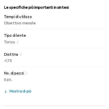
Le specifiche più importanti in sintesi
Tempi di utilizzo
Obiettivo mensile
Tipo di lente
i
Torico
i
Diottria
-1.75
i
No. di pezzi
6 pz.
Mostra di più