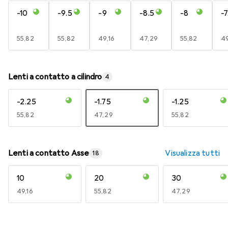
-10
-9.5
-9
-8.5
-8
-7
EUR
55,82
EUR
55,82
EUR
49,16
EUR
47,29
EUR
55,82
E
49
Lenti a contatto a cilindro
4
-2.25
-1.75
-1.25
EUR
55,82
EUR
47,29
EUR
55,82
Lenti a contatto Asse
Visualizza tutti
18
10
20
30
EUR
49,16
EUR
55,82
EUR
47,29