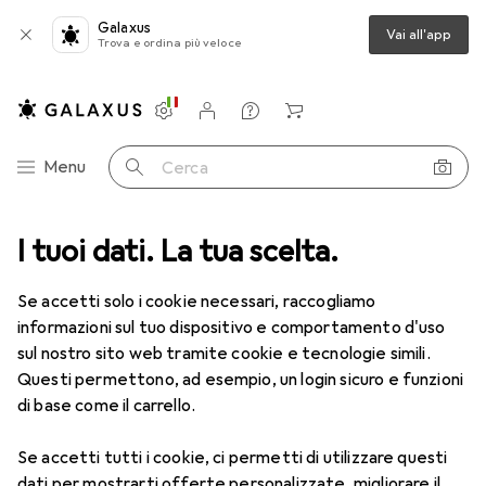
Galaxus
Vai all'app
Trova e ordina più veloce
Impostazioni
Conto cliente
Liste di confronto
Liste dei desideri
Carrello
Categoria Navigazione
Menu
Cerca
I tuoi dati. La tua scelta.
Lenti a contatto
Air Optix più HydraGlyde per l'astigmatismo
Se accetti solo i cookie necessari, raccogliamo
informazioni sul tuo dispositivo e comportamento d'uso
1 Immagine
sul nostro sito web tramite cookie e tecnologie simili.
EUR
47,29
Questi permettono, ad esempio, un login sicuro e funzioni
EUR
7,88
/
1pz.
Air Optix
più HydraGlyde per
di base come il carrello.
l'astigmatismo
Se accetti tutti i cookie, ci permetti di utilizzare questi
-1.75, Obiettivo mensile, 6 pz., Torico
dati per mostrarti offerte personalizzate, migliorare il