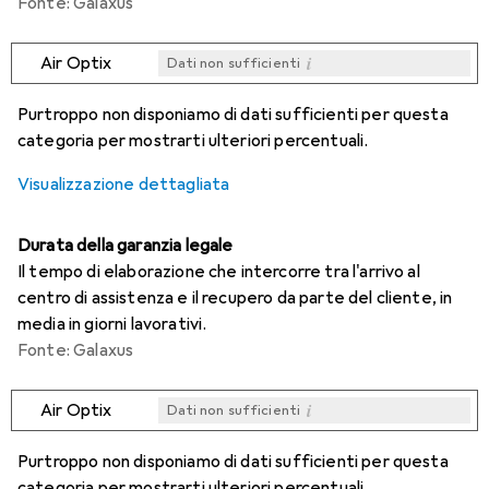
Fonte: Galaxus
i
Air Optix
Dati non sufficienti
i
i
i
i
Dati non sufficienti
Dati non sufficienti
Dati non sufficienti
Dati non sufficienti
Purtroppo non disponiamo di dati sufficienti per questa
categoria per mostrarti ulteriori percentuali.
Visualizzazione dettagliata
Durata della garanzia legale
Il tempo di elaborazione che intercorre tra l'arrivo al
centro di assistenza e il recupero da parte del cliente, in
media in giorni lavorativi.
Fonte: Galaxus
i
Air Optix
Dati non sufficienti
i
i
i
i
Dati non sufficienti
Dati non sufficienti
Dati non sufficienti
Dati non sufficienti
Purtroppo non disponiamo di dati sufficienti per questa
categoria per mostrarti ulteriori percentuali.