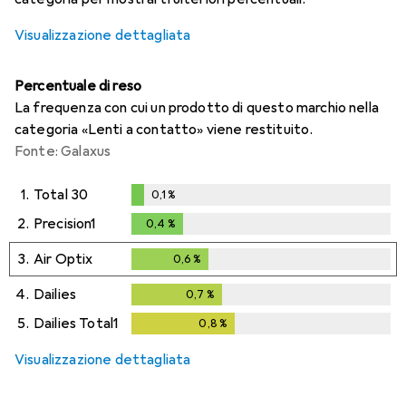
Visualizzazione dettagliata
Percentuale di reso
La frequenza con cui un prodotto di questo marchio nella
categoria «Lenti a contatto» viene restituito.
Fonte: Galaxus
1.
Total 30
0,1
%
0,1
%
2.
Precision1
0,4
%
0,4
%
3.
Air Optix
0,6
%
0,6
%
4.
Dailies
0,7
%
0,7
%
5.
Dailies Total1
0,8
%
0,8
%
Visualizzazione dettagliata