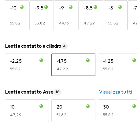
-10
-9.5
-9
-8.5
-8
-7
EUR
55,82
EUR
55,82
EUR
49,16
EUR
47,29
EUR
55,82
E
49
Lenti a contatto a cilindro
4
-2.25
-1.75
-1.25
EUR
55,82
EUR
47,29
EUR
55,82
Lenti a contatto Asse
Visualizza tutti
18
10
20
30
EUR
47,29
EUR
51,62
EUR
55,82