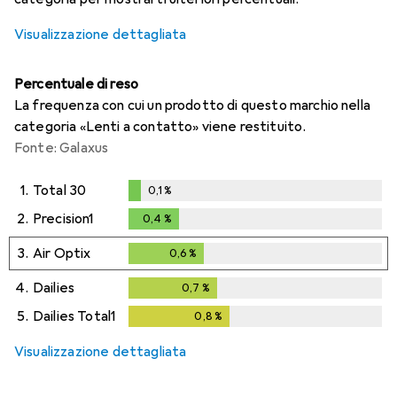
Visualizzazione dettagliata
Percentuale di reso
La frequenza con cui un prodotto di questo marchio nella
categoria «Lenti a contatto» viene restituito.
Fonte: Galaxus
1.
Total 30
0,1
%
0,1
%
2.
Precision1
0,4
%
0,4
%
3.
Air Optix
0,6
%
0,6
%
4.
Dailies
0,7
%
0,7
%
5.
Dailies Total1
0,8
%
0,8
%
Visualizzazione dettagliata