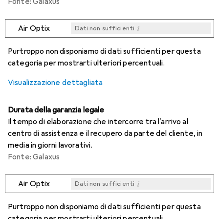
Fonte: Galaxus
i
Air Optix
Dati non sufficienti
i
i
i
i
Dati non sufficienti
Dati non sufficienti
Dati non sufficienti
Dati non sufficienti
Purtroppo non disponiamo di dati sufficienti per questa
categoria per mostrarti ulteriori percentuali.
Visualizzazione dettagliata
Durata della garanzia legale
Il tempo di elaborazione che intercorre tra l'arrivo al
centro di assistenza e il recupero da parte del cliente, in
media in giorni lavorativi.
Fonte: Galaxus
i
Air Optix
Dati non sufficienti
i
i
i
i
Dati non sufficienti
Dati non sufficienti
Dati non sufficienti
Dati non sufficienti
Purtroppo non disponiamo di dati sufficienti per questa
categoria per mostrarti ulteriori percentuali.