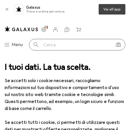
Galaxus
Vai all'app
Trova e ordina più veloce
Impostazioni
Conto cliente
Liste di confronto
Liste dei desideri
Carrello
Categoria Navigazione
Menu
Cerca
I tuoi dati. La tua scelta.
Lenti a contatto
Air Optix più HydraGlyde per l'astigmatismo
Se accetti solo i cookie necessari, raccogliamo
informazioni sul tuo dispositivo e comportamento d'uso
1 Immagine
sul nostro sito web tramite cookie e tecnologie simili.
EUR
47,29
Questi permettono, ad esempio, un login sicuro e funzioni
EUR
7,88
/
1pz.
Air Optix
più HydraGlyde per
di base come il carrello.
l'astigmatismo
Se accetti tutti i cookie, ci permetti di utilizzare questi
-2, Obiettivo mensile, 6 pz., Torico
dati per mostrarti offerte personalizzate, migliorare il