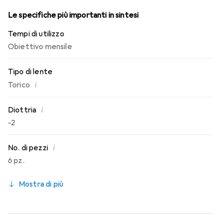
Le specifiche più importanti in sintesi
Tempi di utilizzo
Obiettivo mensile
Tipo di lente
i
Torico
i
Diottria
-2
i
No. di pezzi
6 pz.
Mostra di più