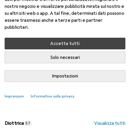
nostro negozio e visualizzare pubblicità mirata sul nostro e
Prezzo in EUR IVA incl.
su altri siti web o app. A tal fine, determinati dati possono
essere trasmessi anche a terze parti e partner
Valutazioni
pubblicitari.
Accetta tutti
Consegna tra lun, 17/8 e mer, 19/8
Più di 10 pezzi in stock presso il fornitore
Solo necessari
Aggiungi al carrello
Impostazioni
Confronta
Salva nella lista
Impressum
Informativa sulla privacy
spedizione gratuita
Diottrica
Visualizza tutti
57