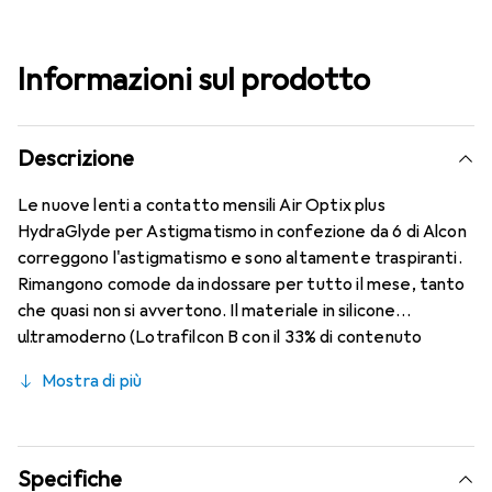
Informazioni sul prodotto
Descrizione
Le nuove lenti a contatto mensili Air Optix plus
HydraGlyde per Astigmatismo in confezione da 6 di Alcon
correggono l'astigmatismo e sono altamente traspiranti.
Rimangono comode da indossare per tutto il mese, tanto
che quasi non si avvertono. Il materiale in silicone
ultramoderno (Lotrafilcon B con il 33% di contenuto
d'acqua) è combinato con il collaudato HydraGlyde
Mostra di più
Moisture Matrix e la nota tecnologia SmartShield,
offrendo le migliori caratteristiche di indossabilità che
conosci. Comfort e assenza di fastidi durante tutto il
giorno con queste lenti mensili.
Specifiche