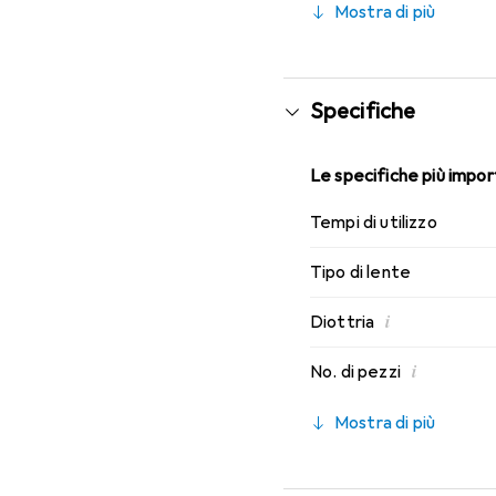
Mostra di più
Specifiche
Le specifiche più import
Tempi di utilizzo
Tipo di lente
i
Diottria
i
No. di pezzi
Mostra di più