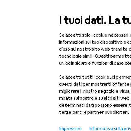
Cerca
I tuoi dati. La t
Se accetti solo i cookie necessari,
Categoria Navigazione
Tutte le categorie
Bel
Tutte le categorie
informazioni sul tuo dispositivo 
d'uso sul nostro sito web tramite 
Bellezza + Salute
tecnologie simili. Questi permett
un login sicuro e funzioni di base com
Salute
Se accetti tutti i cookie, ci permet
Ottica
questi dati per mostrarti offerte
Lenti a contatto
migliorare il nostro negozio e visua
mirata sul nostro e su altri siti web 
Lenti a contatto
determinati dati possono essere t
colorate
terze parti e partner pubblicitari.
Occhiali da computer
Impressum
Informativa sulla pri