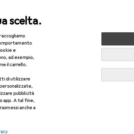
ua scelta.
 raccogliamo
lezza + Salute
Salute
Ottica
Lenti a contatto
Air
e comportamento
cookie e
ono, ad esempio,
e il carrello.
ti di utilizzare
 personalizzate,
lizzare pubblicità
o app. A tal fine,
rasmessi anche a
vacy