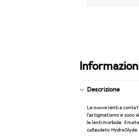
Informazion
Descrizione
Le nuove lenti a contat
l'astigmatismo e sono a
le lenti morbide. Il mat
collaudato HydraGlyde M
comfort che conosci. Un 