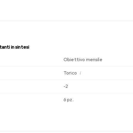
anti in sintesi
Obiettivo mensile
i
Torico
-2
6 pz.