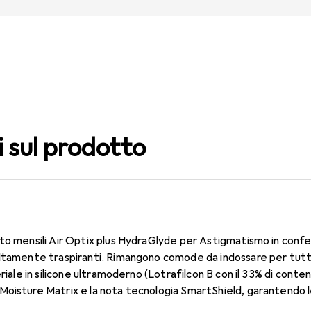
i sul prodotto
to mensili Air Optix plus HydraGlyde per Astigmatismo in confe
ltamente traspiranti. Rimangono comode da indossare per tutto 
eriale in silicone ultramoderno (Lotrafilcon B con il 33% di conte
oisture Matrix e la nota tecnologia SmartShield, garantendo le 
indossare comodo e senza interruzioni per tutto il giorno con le