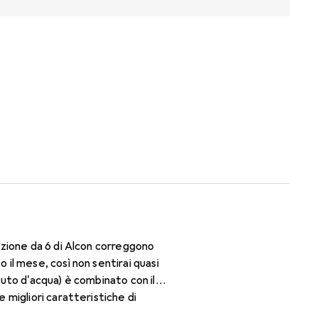
zione da 6 di Alcon correggono
il mese, così non sentirai quasi
nuto d'acqua) è combinato con il
migliori caratteristiche di
 lenti mensili.