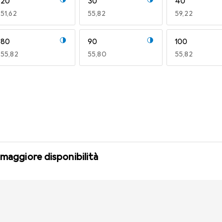
20
30
40
EUR
51,62
EUR
55,82
EUR
59,22
80
90
100
EUR
55,82
EUR
55,80
EUR
55,82
140
150
160
EUR
49,16
EUR
49,16
EUR
49,16
 maggiore disponibilità