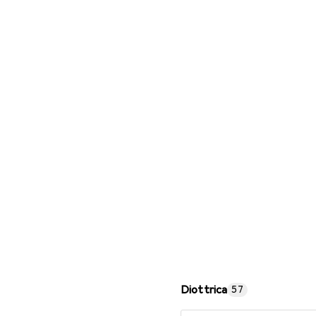
Occhiali da lettura
Diottrica
57