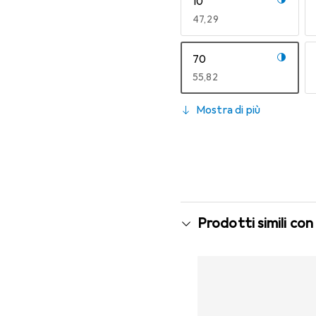
10
EUR
47,29
70
EUR
55,82
130
Mostra di più
EUR
55,82
Prodotti simili con