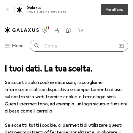
Galaxus
Vai all'app
Trova e ordina più veloce
Impostazioni
Conto cliente
Liste di confronto
Liste dei desideri
Carrello
Categoria Navigazione
Menu
Cerca
I tuoi dati. La tua scelta.
Lenti a contatto
Air Optix più HydraGlyde per l'astigmatismo
Se accetti solo i cookie necessari, raccogliamo
informazioni sul tuo dispositivo e comportamento d'uso
1 Immagine
sul nostro sito web tramite cookie e tecnologie simili.
EUR
49,16
Questi permettono, ad esempio, un login sicuro e funzioni
EUR
8,20
/
1pz.
Air Optix
più HydraGlyde per
di base come il carrello.
l'astigmatismo
Se accetti tutti i cookie, ci permetti di utilizzare questi
-7, Obiettivo mensile, 6 pz., Torico
dati per mostrarti offerte personalizzate, migliorare il