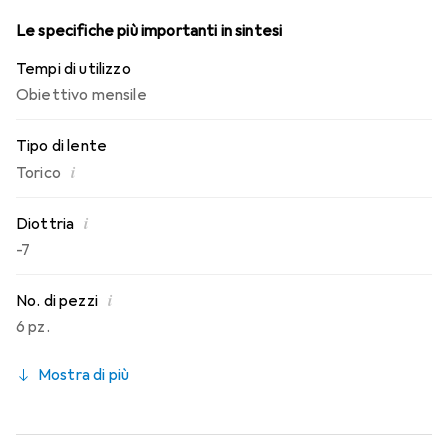
Le specifiche più importanti in sintesi
Tempi di utilizzo
Obiettivo mensile
Tipo di lente
i
Torico
i
Diottria
-7
i
No. di pezzi
6 pz.
Mostra di più