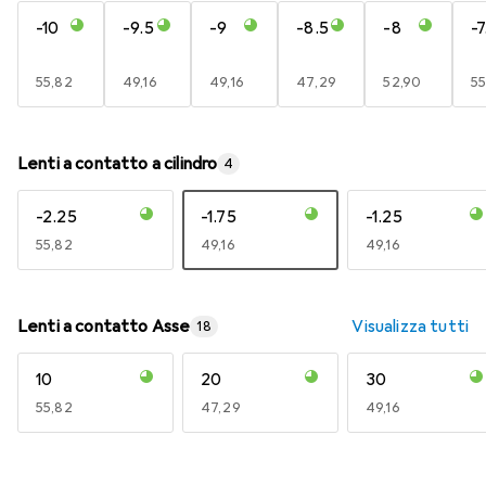
-10
-9.5
-9
-8.5
-8
-7
EUR
55,82
EUR
49,16
EUR
49,16
EUR
47,29
EUR
52,90
E
55
Lenti a contatto a cilindro
4
-2.25
-1.75
-1.25
EUR
55,82
EUR
49,16
EUR
49,16
Lenti a contatto Asse
Visualizza tutti
18
10
20
30
EUR
55,82
EUR
47,29
EUR
49,16