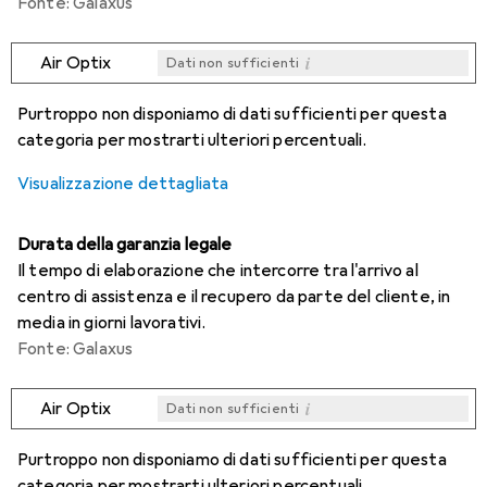
Fonte: Galaxus
i
Air Optix
Dati non sufficienti
i
i
i
i
Dati non sufficienti
Dati non sufficienti
Dati non sufficienti
Dati non sufficienti
Purtroppo non disponiamo di dati sufficienti per questa
categoria per mostrarti ulteriori percentuali.
Visualizzazione dettagliata
Durata della garanzia legale
Il tempo di elaborazione che intercorre tra l'arrivo al
centro di assistenza e il recupero da parte del cliente, in
media in giorni lavorativi.
Fonte: Galaxus
i
Air Optix
Dati non sufficienti
i
i
i
i
Dati non sufficienti
Dati non sufficienti
Dati non sufficienti
Dati non sufficienti
Purtroppo non disponiamo di dati sufficienti per questa
categoria per mostrarti ulteriori percentuali.