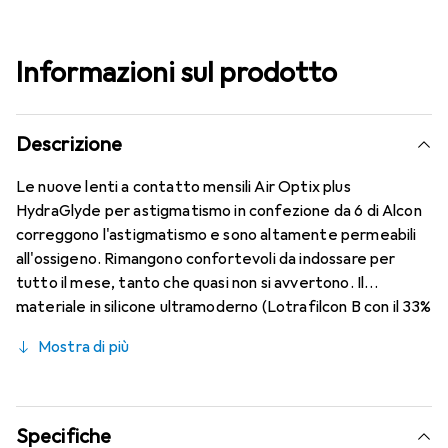
Informazioni sul prodotto
Descrizione
Le nuove lenti a contatto mensili Air Optix plus
HydraGlyde per astigmatismo in confezione da 6 di Alcon
correggono l'astigmatismo e sono altamente permeabili
all'ossigeno. Rimangono confortevoli da indossare per
tutto il mese, tanto che quasi non si avvertono. Il
materiale in silicone ultramoderno (Lotrafilcon B con il 33%
di contenuto d'acqua) è combinato con la nota tecnologia
Mostra di più
HydraGlyde Moisture Matrix e la rinomata tecnologia
SmartShield, offrendo le migliori caratteristiche di
indossabilità che conosci. Comfort e assenza di fastidi per
tutto il giorno con queste lenti mensili.
Specifiche