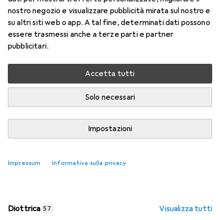
nostro negozio e visualizzare pubblicità mirata sul nostro e
Prezzo in EUR IVA incl.
su altri siti web o app. A tal fine, determinati dati possono
essere trasmessi anche a terze parti e partner
Valutazioni
pubblicitari.
Accetta tutti
Consegna tra lun, 17/8 e mer, 19/8
Più di 10 pezzi in stock presso il fornitore
Solo necessari
Aggiungi al carrello
Impostazioni
Confronta
Salva nella lista
Impressum
Informativa sulla privacy
spedizione gratuita
Diottrica
Visualizza tutti
57