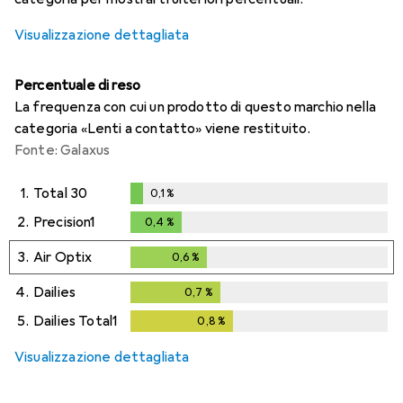
Visualizzazione dettagliata
Percentuale di reso
La frequenza con cui un prodotto di questo marchio nella
categoria «Lenti a contatto» viene restituito.
Fonte: Galaxus
1.
Total 30
0,1
%
0,1
%
2.
Precision1
0,4
%
0,4
%
3.
Air Optix
0,6
%
0,6
%
4.
Dailies
0,7
%
0,7
%
5.
Dailies Total1
0,8
%
0,8
%
Visualizzazione dettagliata