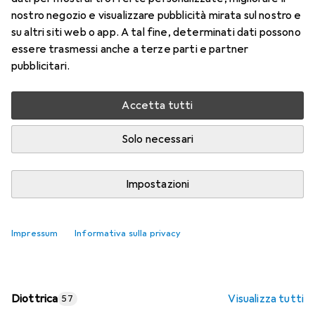
nostro negozio e visualizzare pubblicità mirata sul nostro e
Prezzo in EUR IVA incl.
su altri siti web o app. A tal fine, determinati dati possono
essere trasmessi anche a terze parti e partner
Valutazioni
pubblicitari.
Accetta tutti
Consegna tra lun, 17/8 e mer, 19/8
Più di 10 pezzi in stock presso il fornitore
Solo necessari
Aggiungi al carrello
Impostazioni
Confronta
Salva nella lista
Impressum
Informativa sulla privacy
spedizione gratuita
Diottrica
Visualizza tutti
57