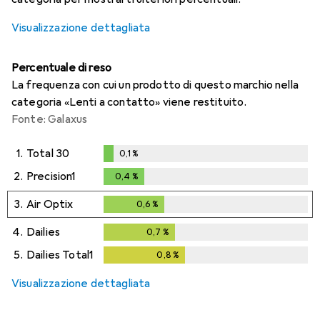
Visualizzazione dettagliata
Percentuale di reso
La frequenza con cui un prodotto di questo marchio nella
categoria «Lenti a contatto» viene restituito.
Fonte: Galaxus
1.
Total 30
0,1
%
0,1
%
2.
Precision1
0,4
%
0,4
%
3.
Air Optix
0,6
%
0,6
%
4.
Dailies
0,7
%
0,7
%
5.
Dailies Total1
0,8
%
0,8
%
Visualizzazione dettagliata