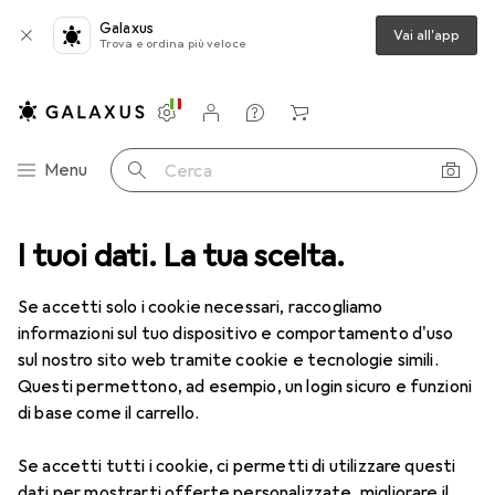
Galaxus
Vai all'app
Trova e ordina più veloce
Impostazioni
Conto cliente
Liste di confronto
Liste dei desideri
Carrello
Categoria Navigazione
Menu
Cerca
ca
I tuoi dati. La tua scelta.
Lenti a contatto
Air Optix HydraGlyde per l'astigmatismo 6
Se accetti solo i cookie necessari, raccogliamo
informazioni sul tuo dispositivo e comportamento d'uso
1 Immagine
sul nostro sito web tramite cookie e tecnologie simili.
EUR
47,29
Questi permettono, ad esempio, un login sicuro e funzioni
EUR
7,88
/
1pz.
Air Optix
HydraGlyde per
di base come il carrello.
l'astigmatismo 6
Se accetti tutti i cookie, ci permetti di utilizzare questi
-7, Obiettivo mensile, 6 pz., Torico
dati per mostrarti offerte personalizzate, migliorare il