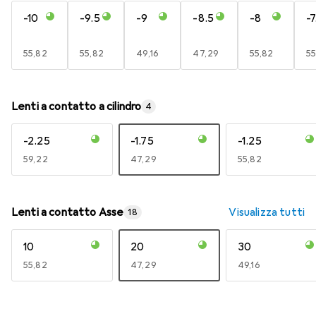
-10
-9.5
-9
-8.5
-8
-7
EUR
55,82
EUR
55,82
EUR
49,16
EUR
47,29
EUR
55,82
E
55
Lenti a contatto a cilindro
4
-2.25
-1.75
-1.25
EUR
59,22
EUR
47,29
EUR
55,82
Lenti a contatto Asse
Visualizza tutti
18
10
20
30
EUR
55,82
EUR
47,29
EUR
49,16