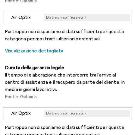
Fonte: Galaxus
i
Air Optix
Dati non sufficienti
i
i
i
i
Dati non sufficienti
Dati non sufficienti
Dati non sufficienti
Dati non sufficienti
Purtroppo non disponiamo di dati sufficienti per questa
categoria per mostrarti ulteriori percentuali.
Visualizzazione dettagliata
Durata della garanzia legale
Il tempo di elaborazione che intercorre tra l'arrivo al
centro di assistenza e il recupero da parte del cliente, in
media in giorni lavorativi.
Fonte: Galaxus
i
Air Optix
Dati non sufficienti
i
i
i
i
Dati non sufficienti
Dati non sufficienti
Dati non sufficienti
Dati non sufficienti
Purtroppo non disponiamo di dati sufficienti per questa
categoria per mostrarti ulteriori percentuali.