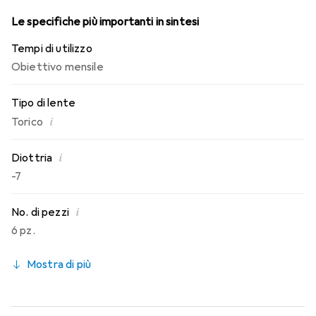
Le specifiche più importanti in sintesi
Tempi di utilizzo
Obiettivo mensile
Tipo di lente
i
Torico
i
Diottria
-7
i
No. di pezzi
6 pz.
Mostra di più