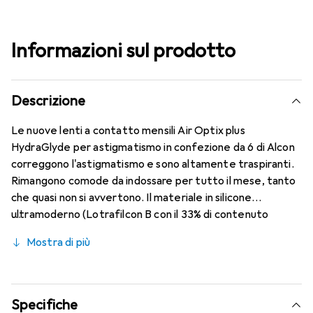
Informazioni sul prodotto
Descrizione
Le nuove lenti a contatto mensili Air Optix plus
HydraGlyde per astigmatismo in confezione da 6 di Alcon
correggono l'astigmatismo e sono altamente traspiranti.
Rimangono comode da indossare per tutto il mese, tanto
che quasi non si avvertono. Il materiale in silicone
ultramoderno (Lotrafilcon B con il 33% di contenuto
d'acqua) è combinato con il collaudato HydraGlyde
Mostra di più
Moisture Matrix e la nota tecnologia SmartShield,
garantendo le migliori caratteristiche di indossabilità che
conosci. Comfort e assenza di fastidi per tutto il giorno
con queste lenti mensili.
Specifiche