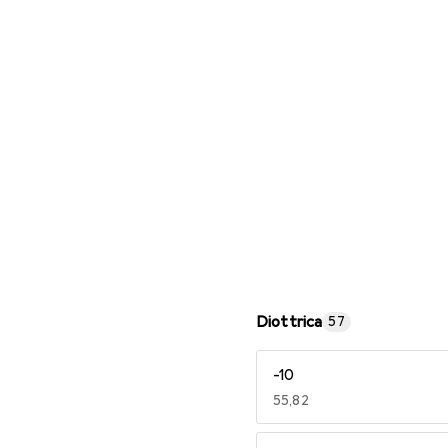
Occhiali da lettura
Diottrica
57
-10
EUR
55,82