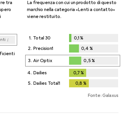
rre tra
La frequenza con cui un prodotto di questo
cupero
marchio nella categoria «Lenti a contatto»
i
viene restituito.
1.
Total 30
0,1
%
i
enti
0,1
%
i
i
i
i
enti
enti
enti
enti
2.
Precision1
0,4
%
ficienti
0,4
%
3.
Air Optix
0,5
%
0,5
%
4.
Dailies
0,7
%
0,7
%
5.
Dailies Total1
0,8
%
0,8
%
Fonte: Galaxus