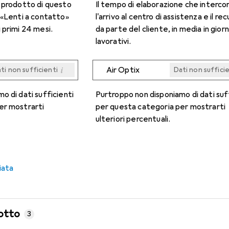
n prodotto di questo
Il tempo di elaborazione che interco
 «Lenti a contatto»
l'arrivo al centro di assistenza e il re
 primi 24 mesi.
da parte del cliente, in media in giorn
lavorativi.
i
Air Optix
ti non sufficienti
Dati non suffici
i
i
i
i
ti non sufficienti
ti non sufficienti
ti non sufficienti
ti non sufficienti
Dati non suffici
Dati non suffici
Dati non suffici
Dati non suffici
o di dati sufficienti
Purtroppo non disponiamo di dati suf
er mostrarti
per questa categoria per mostrarti
ulteriori percentuali.
iata
otto
3