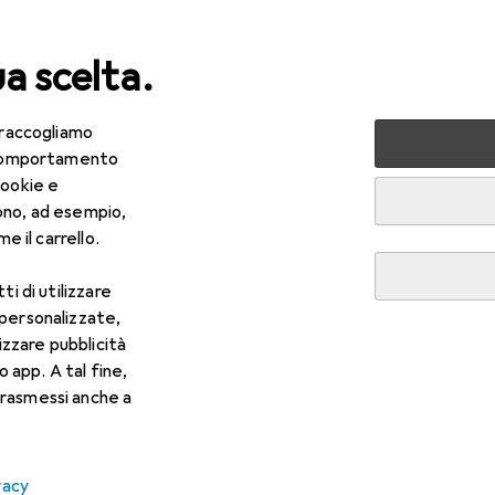
ua scelta.
 raccogliamo
lezza + Salute
Salute
Ottica
Lenti a contatto
Air
e comportamento
cookie e
ono, ad esempio,
e il carrello.
ti di utilizzare
 personalizzate,
lizzare pubblicità
o app. A tal fine,
rasmessi anche a
vacy