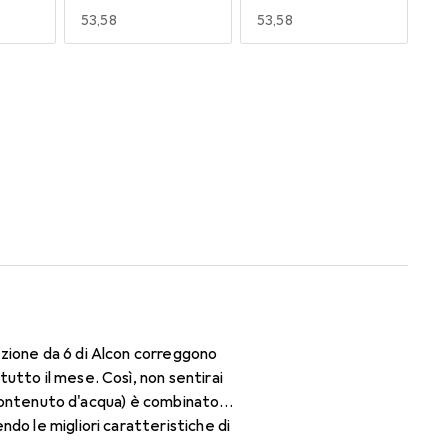
EUR
53,58
EUR
53,58
170
180
EUR
48,60
EUR
52,96
zione da 6 di Alcon correggono
utto il mese. Così, non sentirai
i contenuto d'acqua) è combinato
do le migliori caratteristiche di