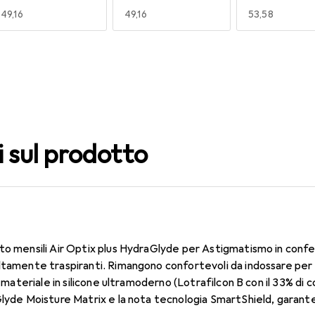
EUR
49,16
EUR
49,16
EUR
53,58
140
150
160
EUR
59,22
EUR
53,58
EUR
53,56
i sul prodotto
to mensili Air Optix plus HydraGlyde per Astigmatismo in confe
ltamente traspiranti. Rimangono confortevoli da indossare per t
Il materiale in silicone ultramoderno (Lotrafilcon B con il 33% d
Glyde Moisture Matrix e la nota tecnologia SmartShield, garanten