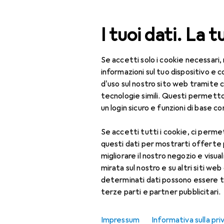
Cerca
I tuoi dati. La t
Se accetti solo i cookie necessari,
Categoria Navigazione
Tutte le categorie
Bel
Tutte le categorie
informazioni sul tuo dispositivo 
d'uso sul nostro sito web tramite 
Bellezza + Salute
tecnologie simili. Questi permett
un login sicuro e funzioni di base com
Salute
Se accetti tutti i cookie, ci permet
Ottica
questi dati per mostrarti offerte
Lenti a contatto
migliorare il nostro negozio e visua
mirata sul nostro e su altri siti web 
Lenti a contatto
determinati dati possono essere t
colorate
terze parti e partner pubblicitari.
Occhiali da computer
Impressum
Informativa sulla pri