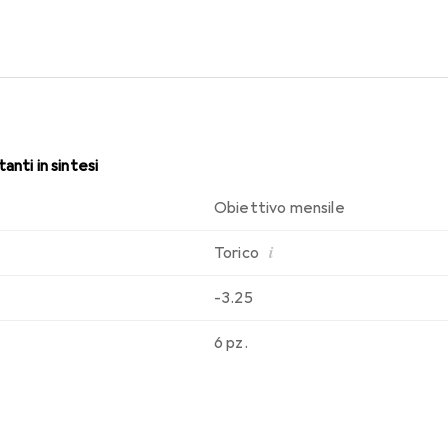
 indossare confortevole e senza problemi per tutto il giorno.
anti in sintesi
Obiettivo mensile
i
Torico
-3.25
6 pz.