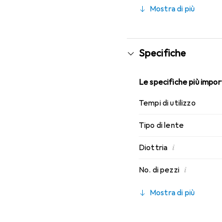
comfort che conosci. Un
Mostra di più
Specifiche
Le specifiche più import
Tempi di utilizzo
Tipo di lente
i
Diottria
i
No. di pezzi
Mostra di più