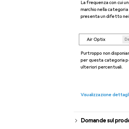
La frequenza con cui u
marchio nella categoria
presenta un difetto nei
Air Optix
Da
Da
Da
Da
Da
Purtroppo non disponiam
per questa categoria p
ulteriori percentuali.
Visualizzazione dettagl
Domande sul prod