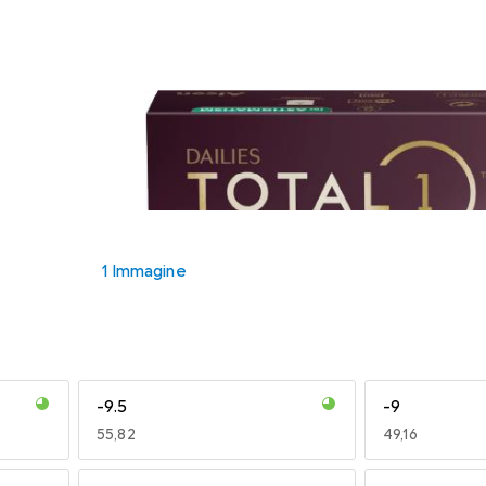
1 Immagine
-9.5
-9
EUR
55,82
EUR
49,16