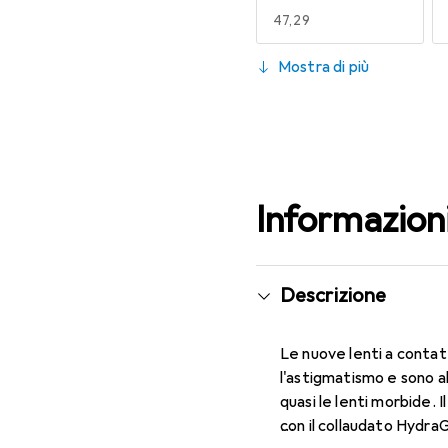
EUR
47,29
130
Mostra di più
EUR
53,58
Informazion
Descrizione
Le nuove lenti a contat
l'astigmatismo e sono a
quasi le lenti morbide. 
con il collaudato Hydra