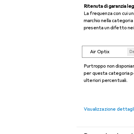
Ritenuta di garanzia le
La frequenza con cui u
marchio nella categoria
presenta un difetto nei
Air Optix
Da
Da
Da
Da
Da
Purtroppo non disponiam
per questa categoria p
ulteriori percentuali.
Visualizzazione dettagl