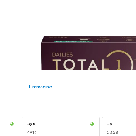
1 Immagine
-9.5
-9
EUR
49,16
EUR
53,58