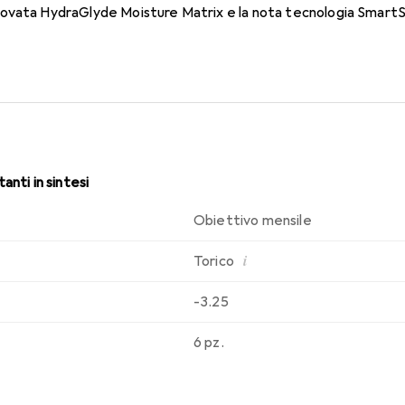
vata HydraGlyde Moisture Matrix e la nota tecnologia SmartShi
sabilità che conosci. Comfort e assenza di disturbi per tutto il gi
anti in sintesi
Obiettivo mensile
i
Torico
-3.25
6 pz.