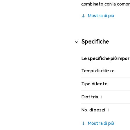
combinato con la compro
caratteristiche di indos
Mostra di più
Specifiche
Le specifiche più import
Tempi di utilizzo
Tipo di lente
i
Diottria
i
No. di pezzi
Mostra di più