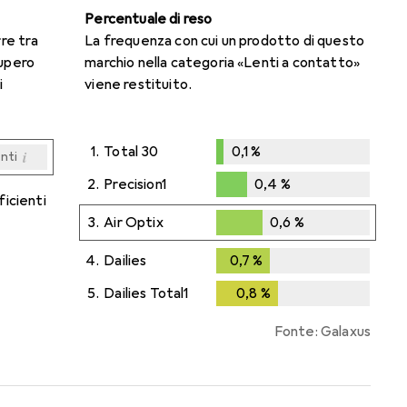
Percentuale di reso
rre tra
La frequenza con cui un prodotto di questo
cupero
marchio nella categoria «Lenti a contatto»
i
viene restituito.
1.
Total 30
0,1
%
i
enti
0,1
%
i
i
i
i
enti
enti
enti
enti
2.
Precision1
0,4
%
ficienti
0,4
%
3.
Air Optix
0,6
%
0,6
%
4.
Dailies
0,7
%
0,7
%
5.
Dailies Total1
0,8
%
0,8
%
Fonte: Galaxus