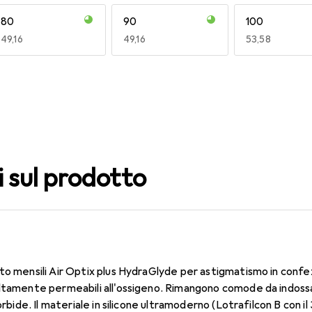
80
90
100
EUR
49,16
EUR
49,16
EUR
53,58
140
150
160
EUR
59,22
EUR
53,58
EUR
53,56
i sul prodotto
to mensili Air Optix plus HydraGlyde per astigmatismo in confe
ltamente permeabili all'ossigeno. Rimangono comode da indossa
morbide. Il materiale in silicone ultramoderno (Lotrafilcon B con 