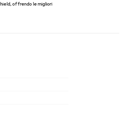
eld, offrendo le migliori
orno con le lenti mensili.