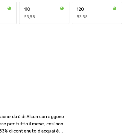
110
120
EUR
53,58
EUR
53,58
170
180
EUR
48,60
EUR
52,96
zione da 6 di Alcon correggono
re per tutto il mese, così non
il 33% di contenuto d'acqua) è