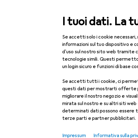
Cerca
I tuoi dati. La t
Se accetti solo i cookie necessari,
Categoria Navigazione
Tutte le categorie
Bel
Tutte le categorie
informazioni sul tuo dispositivo 
d'uso sul nostro sito web tramite 
Bellezza + Salute
tecnologie simili. Questi permett
un login sicuro e funzioni di base com
Salute
Se accetti tutti i cookie, ci permet
Ottica
questi dati per mostrarti offerte
Lenti a contatto
migliorare il nostro negozio e visua
mirata sul nostro e su altri siti web 
Lenti a contatto
determinati dati possono essere t
colorate
terze parti e partner pubblicitari.
Occhiali da computer
Impressum
Informativa sulla pri