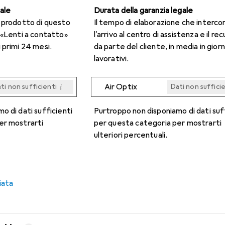
gale
Durata della garanzia legale
n prodotto di questo
Il tempo di elaborazione che interco
 «Lenti a contatto»
l'arrivo al centro di assistenza e il re
 primi 24 mesi.
da parte del cliente, in media in giorn
lavorativi.
i
Air Optix
ti non sufficienti
Dati non suffici
i
i
i
i
ti non sufficienti
ti non sufficienti
ti non sufficienti
ti non sufficienti
Dati non suffici
Dati non suffici
Dati non suffici
Dati non suffici
o di dati sufficienti
Purtroppo non disponiamo di dati suf
er mostrarti
per questa categoria per mostrarti
ulteriori percentuali.
iata