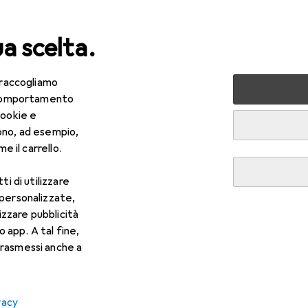
ua scelta.
 raccogliamo
lezza + Salute
Salute
Ottica
Lenti a contatto
Air
e comportamento
cookie e
ono, ad esempio,
e il carrello.
ti di utilizzare
 personalizzate,
lizzare pubblicità
o app. A tal fine,
rasmessi anche a
vacy