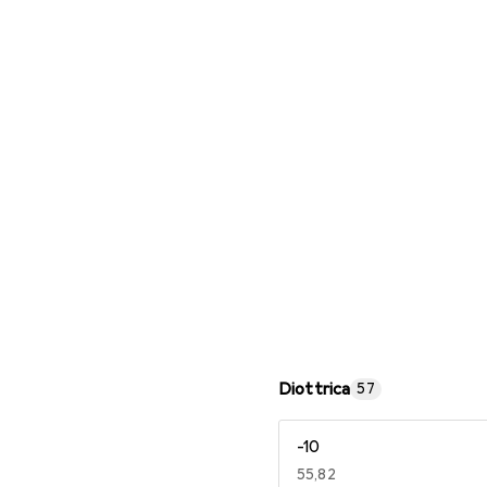
Occhiali da lettura
Diottrica
57
-10
EUR
55,82