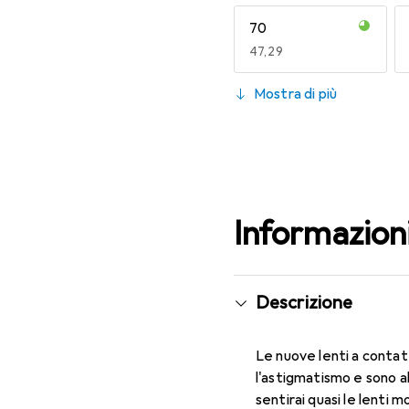
70
EUR
47,29
130
Mostra di più
EUR
53,58
Informazion
Descrizione
Le nuove lenti a contat
l'astigmatismo e sono a
sentirai quasi le lenti 