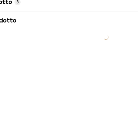
otto
3
odotto