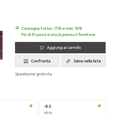
Consegna tra lun, 17/8 e mer, 19/8
Più di 10 pezzi in stock presso il fornitore
Aggiungi al carrello
Confronta
Salva nella lista
spedizione gratuita
-8.5
EUR
49,16