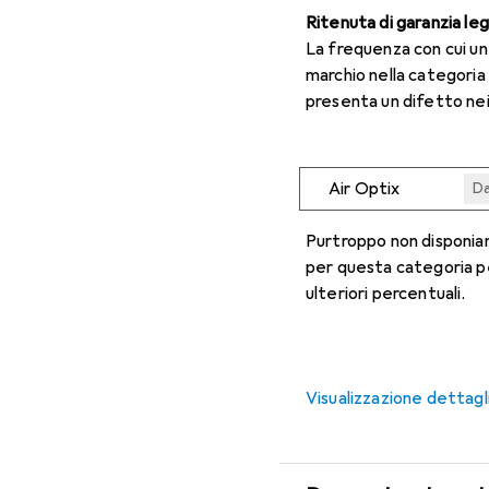
Ritenuta di garanzia le
La frequenza con cui u
marchio nella categoria
presenta un difetto nei
Air Optix
Da
Da
Da
Da
Da
Purtroppo non disponiam
per questa categoria p
ulteriori percentuali.
Visualizzazione dettagl