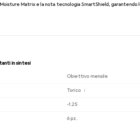
oisture Matrix e la nota tecnologia SmartShield, garantendo le 
i. Comfort e assenza di fastidi per tutto il giorno con queste len
anti in sintesi
Obiettivo mensile
i
Torico
-1.25
6 pz.