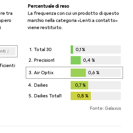
Percentuale di reso
rre tra
La frequenza con cui un prodotto di questo
cupero
marchio nella categoria «Lenti a contatto»
i
viene restituito.
1.
Total 30
0,1
%
i
enti
0,1
%
i
i
i
i
enti
enti
enti
enti
2.
Precision1
0,4
%
ficienti
0,4
%
3.
Air Optix
0,6
%
0,6
%
4.
Dailies
0,7
%
0,7
%
5.
Dailies Total1
0,8
%
0,8
%
Fonte: Galaxus