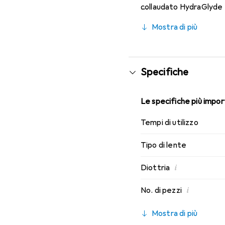
collaudato HydraGlyde M
indossabilità che conosc
Mostra di più
Specifiche
Le specifiche più import
Tempi di utilizzo
Tipo di lente
i
Diottria
i
No. di pezzi
Mostra di più