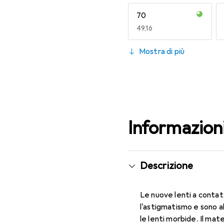
70
EUR
49,16
130
Mostra di più
EUR
47,29
Informazion
Descrizione
Le nuove lenti a contat
l'astigmatismo e sono a
le lenti morbide. Il mat