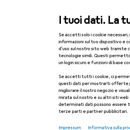
Cerca
I tuoi dati. La t
Se accetti solo i cookie necessari,
Categoria Navigazione
Tutte le categorie
Bel
Tutte le categorie
informazioni sul tuo dispositivo 
d'uso sul nostro sito web tramite 
Bellezza + Salute
tecnologie simili. Questi permett
un login sicuro e funzioni di base com
Salute
Se accetti tutti i cookie, ci permet
Ottica
questi dati per mostrarti offerte
Lenti a contatto
migliorare il nostro negozio e visua
mirata sul nostro e su altri siti web 
Lenti a contatto
determinati dati possono essere t
colorate
terze parti e partner pubblicitari.
Occhiali da computer
Impressum
Informativa sulla pri