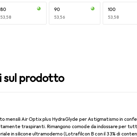
80
90
100
EUR
53,58
EUR
53,56
EUR
53,58
140
150
160
EUR
53,58
EUR
53,58
EUR
53,58
i sul prodotto
to mensili Air Optix plus HydraGlyde per Astigmatismo in confe
ltamente traspiranti. Rimangono comode da indossare per tutto 
eriale in silicone ultramoderno (Lotrafilcon B con il 33% di conte