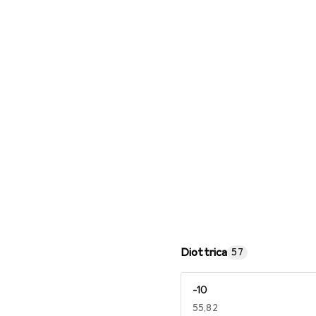
Occhiali da lettura
Diottrica
57
-10
EUR
55,82