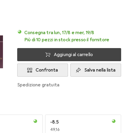
Consegna tra lun, 17/8 e mer, 19/8
Più di 10 pezzi in stock presso il fornitore
Aggiungi al carrello
Confronta
Salva nella lista
spedizione gratuita
-8.5
EUR
49,16