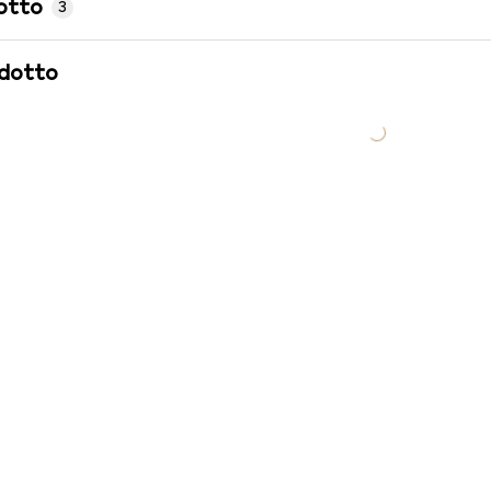
otto
3
odotto