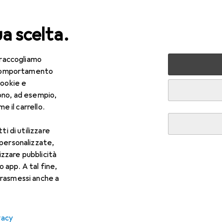
ua scelta.
 raccogliamo
lezza + Salute
Salute
Ottica
Lenti a contatto
Air
e comportamento
cookie e
ono, ad esempio,
e il carrello.
ti di utilizzare
 personalizzate,
lizzare pubblicità
o app. A tal fine,
rasmessi anche a
vacy