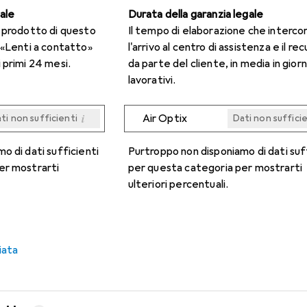
gale
Durata della garanzia legale
n prodotto di questo
Il tempo di elaborazione che interco
 «Lenti a contatto»
l'arrivo al centro di assistenza e il re
 primi 24 mesi.
da parte del cliente, in media in giorn
lavorativi.
i
Air Optix
ti non sufficienti
Dati non suffici
i
i
i
i
ti non sufficienti
ti non sufficienti
ti non sufficienti
ti non sufficienti
Dati non suffici
Dati non suffici
Dati non suffici
Dati non suffici
o di dati sufficienti
Purtroppo non disponiamo di dati suf
er mostrarti
per questa categoria per mostrarti
ulteriori percentuali.
iata