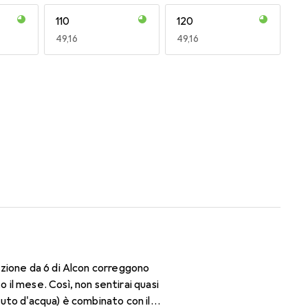
110
120
EUR
49,16
EUR
49,16
170
180
EUR
50,93
EUR
47,29
zione da 6 di Alcon correggono
il mese. Così, non sentirai quasi
nuto d'acqua) è combinato con il