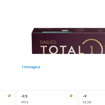
1 Immagine
-9.5
-9
EUR
49,16
EUR
53,58