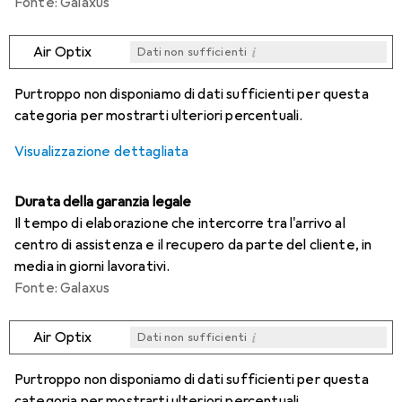
Fonte: Galaxus
i
Air Optix
Dati non sufficienti
i
i
i
i
Dati non sufficienti
Dati non sufficienti
Dati non sufficienti
Dati non sufficienti
Purtroppo non disponiamo di dati sufficienti per questa
categoria per mostrarti ulteriori percentuali.
Visualizzazione dettagliata
Durata della garanzia legale
Il tempo di elaborazione che intercorre tra l'arrivo al
centro di assistenza e il recupero da parte del cliente, in
media in giorni lavorativi.
Fonte: Galaxus
i
Air Optix
Dati non sufficienti
i
i
i
i
Dati non sufficienti
Dati non sufficienti
Dati non sufficienti
Dati non sufficienti
Purtroppo non disponiamo di dati sufficienti per questa
categoria per mostrarti ulteriori percentuali.