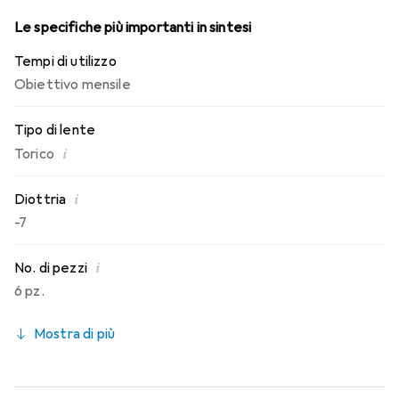
Le specifiche più importanti in sintesi
Tempi di utilizzo
Obiettivo mensile
Tipo di lente
i
Torico
i
Diottria
-7
i
No. di pezzi
6 pz.
Mostra di più