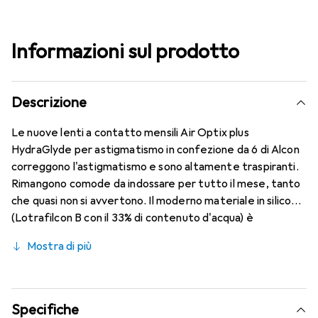
Informazioni sul prodotto
Descrizione
Le nuove lenti a contatto mensili Air Optix plus
HydraGlyde per astigmatismo in confezione da 6 di Alcon
correggono l'astigmatismo e sono altamente traspiranti.
Rimangono comode da indossare per tutto il mese, tanto
che quasi non si avvertono. Il moderno materiale in silicone
(Lotrafilcon B con il 33% di contenuto d'acqua) è
combinato con la collaudata HydraGlyde Moisture Matrix e
Mostra di più
la nota tecnologia SmartShield, garantendo le migliori
caratteristiche di indossabilità che conosci. Comfort e
assenza di fastidi durante tutto il giorno con queste lenti
mensili.
Specifiche