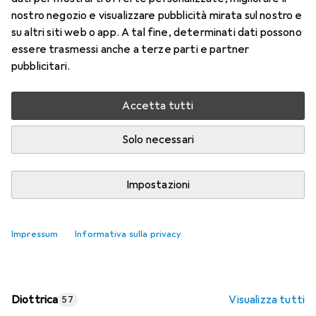
nostro negozio e visualizzare pubblicità mirata sul nostro e
Prezzo in EUR IVA incl.
su altri siti web o app. A tal fine, determinati dati possono
essere trasmessi anche a terze parti e partner
Valutazioni
pubblicitari.
Accetta tutti
Consegna tra ven, 14/8 e mar, 18/8
Più di 10 pezzi in stock presso il fornitore
Solo necessari
Aggiungi al carrello
Impostazioni
Confronta
Salva nella lista
Impressum
Informativa sulla privacy
spedizione gratuita
Diottrica
Visualizza tutti
57