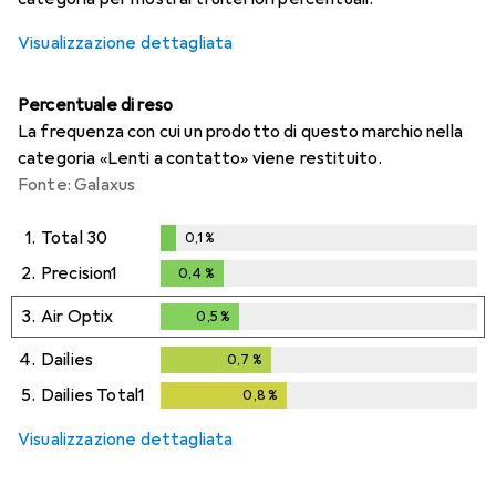
Visualizzazione dettagliata
Percentuale di reso
La frequenza con cui un prodotto di questo marchio nella
categoria «Lenti a contatto» viene restituito.
Fonte: Galaxus
1.
Total 30
0,1
%
0,1
%
2.
Precision1
0,4
%
0,4
%
3.
Air Optix
0,5
%
0,5
%
4.
Dailies
0,7
%
0,7
%
5.
Dailies Total1
0,8
%
0,8
%
Visualizzazione dettagliata