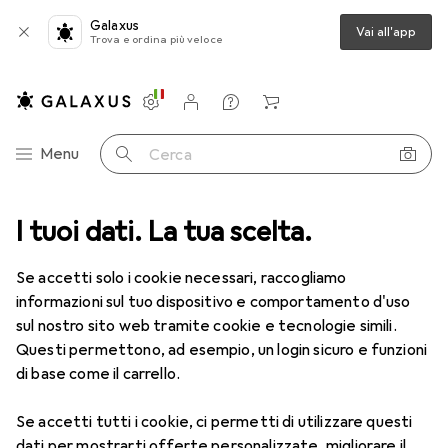
Galaxus
Vai all'app
Trova e ordina più veloce
Impostazioni
Conto cliente
Liste di confronto
Liste dei desideri
Carrello
Categoria Navigazione
Menu
Cerca
ca
I tuoi dati. La tua scelta.
Lenti a contatto
Air Optix HydraGlyde per l'astigmatismo 6
Se accetti solo i cookie necessari, raccogliamo
informazioni sul tuo dispositivo e comportamento d'uso
1 Immagine
sul nostro sito web tramite cookie e tecnologie simili.
EUR
52,90
Questi permettono, ad esempio, un login sicuro e funzioni
EUR
8,82
/
1pz.
Air Optix
HydraGlyde per
di base come il carrello.
l'astigmatismo 6
Se accetti tutti i cookie, ci permetti di utilizzare questi
-7, Obiettivo mensile, 6 pz., Torico
dati per mostrarti offerte personalizzate, migliorare il