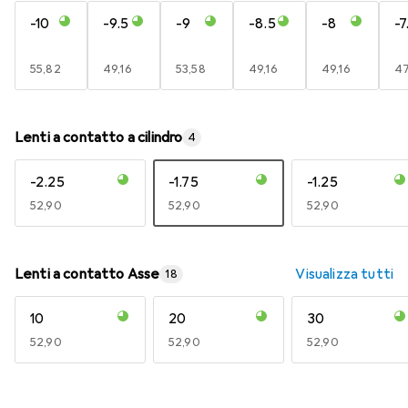
-10
-9.5
-9
-8.5
-8
-7
EUR
55,82
EUR
49,16
EUR
53,58
EUR
49,16
EUR
49,16
E
47
Lenti a contatto a cilindro
4
-2.25
-1.75
-1.25
EUR
52,90
EUR
52,90
EUR
52,90
Lenti a contatto Asse
Visualizza tutti
18
10
20
30
EUR
52,90
EUR
52,90
EUR
52,90