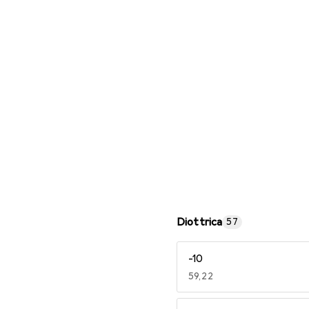
Occhiali da lettura
Diottrica
57
-10
EUR
59,22