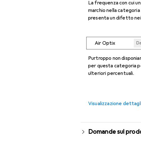
La frequenza con cui u
marchio nella categoria
presenta un difetto nei
Air Optix
Da
Da
Da
Da
Da
Purtroppo non disponiam
per questa categoria p
ulteriori percentuali.
Visualizzazione dettagl
Domande sul prod