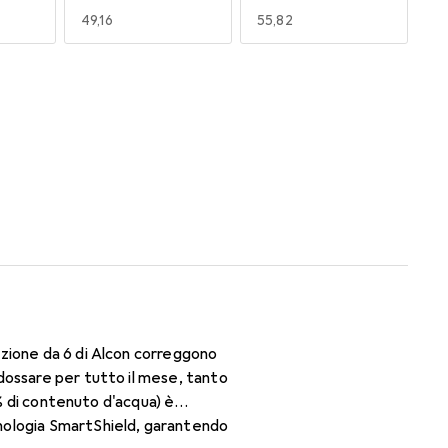
EUR
49,16
EUR
55,82
170
180
EUR
49,16
EUR
51,62
zione da 6 di Alcon correggono
dossare per tutto il mese, tanto
3% di contenuto d'acqua) è
nologia SmartShield, garantendo