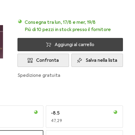
Consegna tra lun, 17/8 e mer, 19/8
Più di 10 pezzi in stock presso il fornitore
Aggiungi al carrello
Confronta
Salva nella lista
spedizione gratuita
-8.5
EUR
47,29