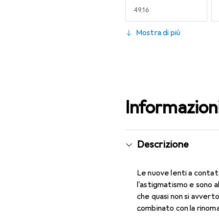
EUR
49,16
130
Mostra di più
EUR
55,82
Informazion
Descrizione
Le nuove lenti a contat
l'astigmatismo e sono a
che quasi non si avverto
combinato con la rinom