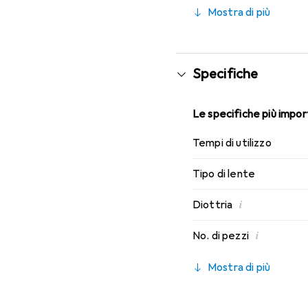
le migliori caratteristi
Mostra di più
lenti mensili.
Specifiche
Le specifiche più import
Tempi di utilizzo
Tipo di lente
i
Diottria
i
No. di pezzi
Mostra di più