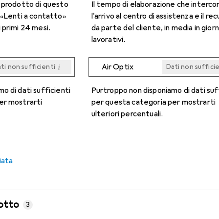
n prodotto di questo
Il tempo di elaborazione che interco
 «Lenti a contatto»
l'arrivo al centro di assistenza e il re
 primi 24 mesi.
da parte del cliente, in media in giorn
lavorativi.
i
Air Optix
ti non sufficienti
Dati non suffici
i
i
i
i
ti non sufficienti
ti non sufficienti
ti non sufficienti
ti non sufficienti
Dati non suffici
Dati non suffici
Dati non suffici
Dati non suffici
o di dati sufficienti
Purtroppo non disponiamo di dati suf
er mostrarti
per questa categoria per mostrarti
ulteriori percentuali.
iata
otto
3