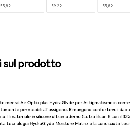
EUR
55,82
EUR
59,22
EUR
55,82
140
150
160
EUR
59,22
EUR
49,16
EUR
55,82
i sul prodotto
to mensili Air Optix plus HydraGlyde per Astigmatismo in confe
ltamente permeabili all'ossigeno. Rimangono confortevoli da in
no. Il materiale in silicone ultramoderno (Lotrafilcon B con il 3
ata tecnologia HydraGlyde Moisture Matrix e la conosciuta tec