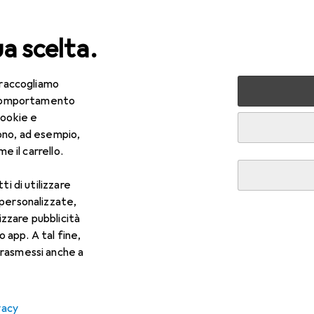
ua scelta.
 raccogliamo
lezza + Salute
Salute
Ottica
Lenti a contatto
Air
e comportamento
cookie e
ono, ad esempio,
e il carrello.
ti di utilizzare
 personalizzate,
lizzare pubblicità
o app. A tal fine,
rasmessi anche a
vacy