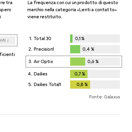
rre tra
La frequenza con cui un prodotto di questo
cupero
marchio nella categoria «Lenti a contatto»
i
viene restituito.
1.
Total 30
0,1
%
i
enti
0,1
%
i
i
i
i
enti
enti
enti
enti
2.
Precision1
0,4
%
ficienti
0,4
%
3.
Air Optix
0,6
%
0,6
%
4.
Dailies
0,7
%
0,7
%
5.
Dailies Total1
0,8
%
0,8
%
Fonte: Galaxus