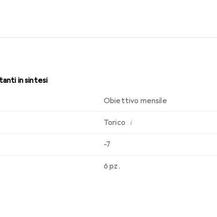
che di indossabilità che conosci. Comfort e assenza di fastidi du
anti in sintesi
Obiettivo mensile
i
Torico
-7
6 pz.