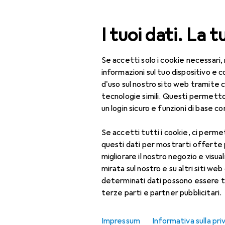
Cerca
I tuoi dati. La t
Se accetti solo i cookie necessari,
Categoria Navigazione
Tutte le categorie
Bel
Tutte le categorie
informazioni sul tuo dispositivo 
d'uso sul nostro sito web tramite 
Bellezza + Salute
tecnologie simili. Questi permett
un login sicuro e funzioni di base com
Salute
Se accetti tutti i cookie, ci permet
Ottica
questi dati per mostrarti offerte
Lenti a contatto
migliorare il nostro negozio e visua
mirata sul nostro e su altri siti web 
Lenti a contatto
determinati dati possono essere t
colorate
terze parti e partner pubblicitari.
Occhiali da computer
Impressum
Informativa sulla pri