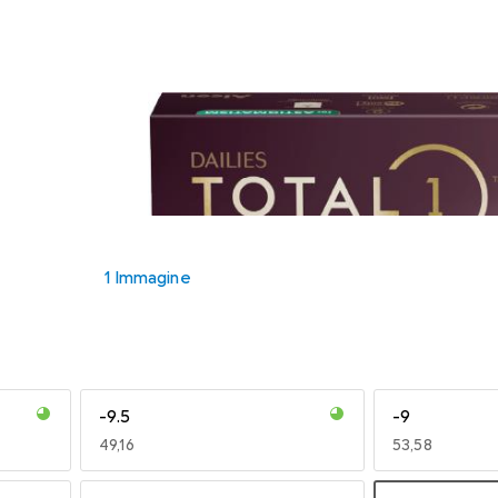
1 Immagine
-9.5
-9
EUR
49,16
EUR
53,58