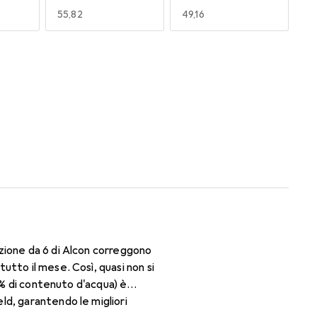
EUR
55,82
EUR
49,16
170
180
EUR
50,06
EUR
59,22
zione da 6 di Alcon correggono
tto il mese. Così, quasi non si
3% di contenuto d'acqua) è
ld, garantendo le migliori