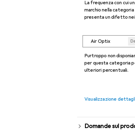
La frequenza con cui u
marchio nella categoria
presenta un difetto nei
Air Optix
Da
Da
Da
Da
Da
Purtroppo non disponiam
per questa categoria p
ulteriori percentuali.
Visualizzazione dettagl
Domande sul prod