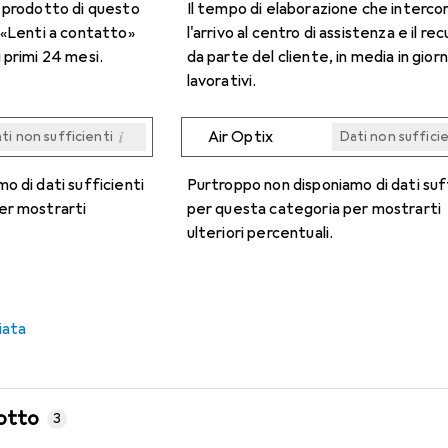
n prodotto di questo
Il tempo di elaborazione che interco
 «Lenti a contatto»
l'arrivo al centro di assistenza e il re
 primi 24 mesi.
da parte del cliente, in media in giorn
lavorativi.
i
Air Optix
ti non sufficienti
Dati non suffici
i
i
i
i
ti non sufficienti
ti non sufficienti
ti non sufficienti
ti non sufficienti
Dati non suffici
Dati non suffici
Dati non suffici
Dati non suffici
o di dati sufficienti
Purtroppo non disponiamo di dati suf
er mostrarti
per questa categoria per mostrarti
ulteriori percentuali.
iata
otto
3