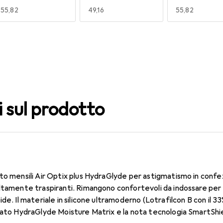
EUR
55,82
EUR
49,16
EUR
55,82
140
150
160
EUR
47,29
EUR
59,22
EUR
55,82
i sul prodotto
to mensili Air Optix plus HydraGlyde per astigmatismo in confe
ltamente traspiranti. Rimangono confortevoli da indossare per tu
de. Il materiale in silicone ultramoderno (Lotrafilcon B con il 3
dato HydraGlyde Moisture Matrix e la nota tecnologia SmartShie