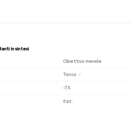
sabilità che conosci. Un comfort duraturo e senza interruzioni per
anti in sintesi
Obiettivo mensile
i
Torico
-7.5
6 pz.