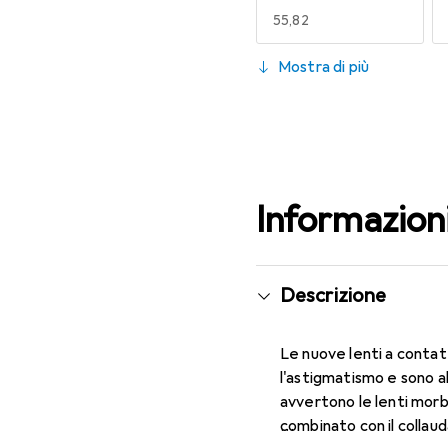
EUR
55,82
130
Mostra di più
EUR
55,82
Informazion
Descrizione
Le nuove lenti a contat
l'astigmatismo e sono a
avvertono le lenti morbi
combinato con il collau