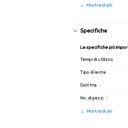
caratteristiche di indos
Mostra di più
mensili.
Specifiche
Le specifiche più import
Tempi di utilizzo
Tipo di lente
i
Diottria
i
No. di pezzi
Mostra di più