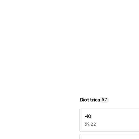
Occhiali da lettura
Diottrica
57
-10
EUR
59,22