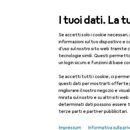
Cerca
I tuoi dati. La t
Se accetti solo i cookie necessari,
Categoria Navigazione
Tutte le categorie
Bel
Tutte le categorie
informazioni sul tuo dispositivo 
d'uso sul nostro sito web tramite 
Bellezza + Salute
tecnologie simili. Questi permett
un login sicuro e funzioni di base com
Salute
Se accetti tutti i cookie, ci permet
Ottica
questi dati per mostrarti offerte
Lenti a contatto
migliorare il nostro negozio e visua
mirata sul nostro e su altri siti web 
Lenti a contatto
determinati dati possono essere t
colorate
terze parti e partner pubblicitari.
Occhiali da computer
Impressum
Informativa sulla pri