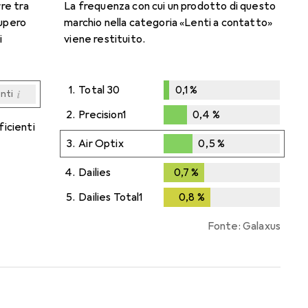
rre tra
La frequenza con cui un prodotto di questo
cupero
marchio nella categoria «Lenti a contatto»
i
viene restituito.
1.
Total 30
0,1
%
i
enti
0,1
%
i
i
i
i
enti
enti
enti
enti
2.
Precision1
0,4
%
ficienti
0,4
%
3.
Air Optix
0,5
%
0,5
%
4.
Dailies
0,7
%
0,7
%
5.
Dailies Total1
0,8
%
0,8
%
Fonte: Galaxus