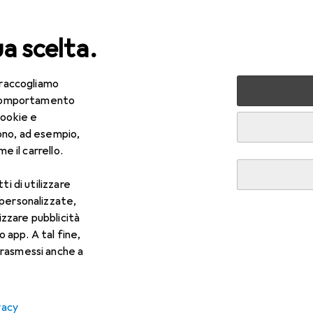
ua scelta.
 raccogliamo
lezza + Salute
Salute
Ottica
Lenti a contatto
Air
e comportamento
cookie e
ono, ad esempio,
e il carrello.
ti di utilizzare
 personalizzate,
lizzare pubblicità
o app. A tal fine,
rasmessi anche a
vacy