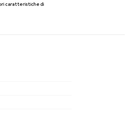
ri caratteristiche di
n queste lenti mensili.