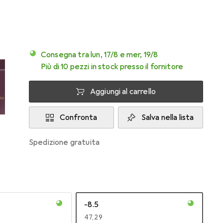
Consegna tra lun, 17/8 e mer, 19/8
Più di 10 pezzi in stock presso il fornitore
Aggiungi al carrello
Confronta
Salva nella lista
spedizione gratuita
-8.5
EUR
47,29