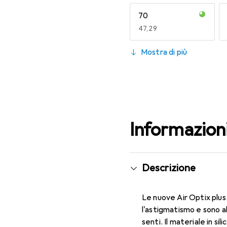
70
EUR
47,29
130
Mostra di più
EUR
47,29
Informazion
Descrizione
Le nuove Air Optix plus
l'astigmatismo e sono a
senti. Il materiale in s