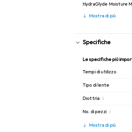
HydraGlyde Moisture Mat
indossabilità. Goditi un
Mostra di più
Specifiche
Le specifiche più import
Tempi di utilizzo
Tipo di lente
i
Diottria
i
No. di pezzi
Mostra di più