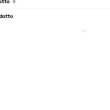
otto
3
odotto