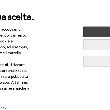
ua scelta.
 raccogliamo
lezza + Salute
Salute
Ottica
Lenti a contatto
Air
e comportamento
cookie e
ono, ad esempio,
e il carrello.
ti di utilizzare
 personalizzate,
lizzare pubblicità
o app. A tal fine,
rasmessi anche a
vacy