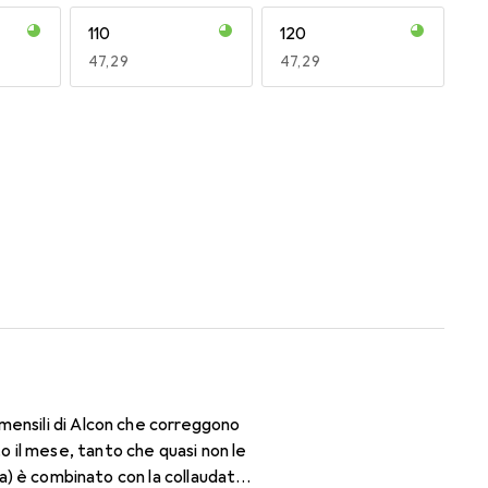
110
120
EUR
47,29
EUR
47,29
170
180
EUR
53,56
EUR
47,29
mensili di Alcon che correggono
 il mese, tanto che quasi non le
ua) è combinato con la collaudata