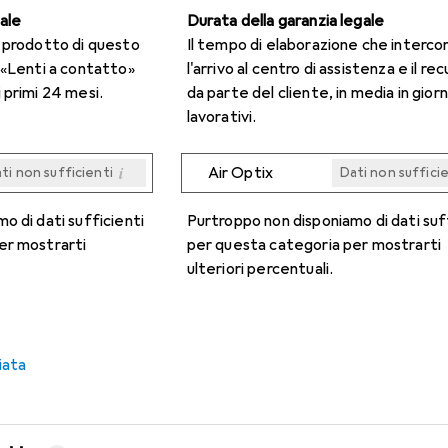
gale
Durata della garanzia legale
n prodotto di questo
Il tempo di elaborazione che interco
 «Lenti a contatto»
l'arrivo al centro di assistenza e il re
 primi 24 mesi.
da parte del cliente, in media in giorn
lavorativi.
i
Air Optix
ti non sufficienti
Dati non suffici
i
i
i
i
ti non sufficienti
ti non sufficienti
ti non sufficienti
ti non sufficienti
Dati non suffici
Dati non suffici
Dati non suffici
Dati non suffici
o di dati sufficienti
Purtroppo non disponiamo di dati suf
er mostrarti
per questa categoria per mostrarti
ulteriori percentuali.
iata