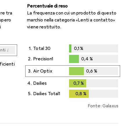
Percentuale di reso
rre tra
La frequenza con cui un prodotto di questo
cupero
marchio nella categoria «Lenti a contatto»
i
viene restituito.
1.
Total 30
0,1
%
i
enti
0,1
%
i
i
i
i
enti
enti
enti
enti
2.
Precision1
0,4
%
ficienti
0,4
%
3.
Air Optix
0,6
%
0,6
%
4.
Dailies
0,7
%
0,7
%
5.
Dailies Total1
0,8
%
0,8
%
Fonte: Galaxus