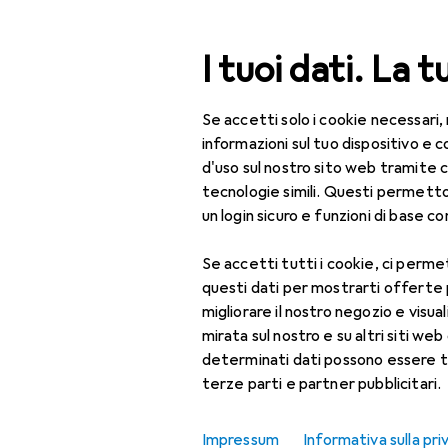
Cerca
I tuoi dati. La t
Se accetti solo i cookie necessari,
Categoria Navigazione
Tutte le categorie
Bel
Tutte le categorie
informazioni sul tuo dispositivo 
d'uso sul nostro sito web tramite 
Bellezza + Salute
tecnologie simili. Questi permett
un login sicuro e funzioni di base com
Salute
Se accetti tutti i cookie, ci permet
Ottica
questi dati per mostrarti offerte
Lenti a contatto
migliorare il nostro negozio e visua
mirata sul nostro e su altri siti web 
Lenti a contatto
determinati dati possono essere t
colorate
terze parti e partner pubblicitari.
Occhiali da computer
Impressum
Informativa sulla pri