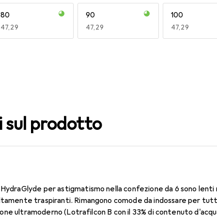
80
90
100
EUR
47,29
EUR
47,29
EUR
47,29
140
150
160
EUR
49,16
EUR
47,29
EUR
47,29
i sul prodotto
 HydraGlyde per astigmatismo nella confezione da 6 sono lenti 
ltamente traspiranti. Rimangono comode da indossare per tutto
ilicone ultramoderno (Lotrafilcon B con il 33% di contenuto d'acq