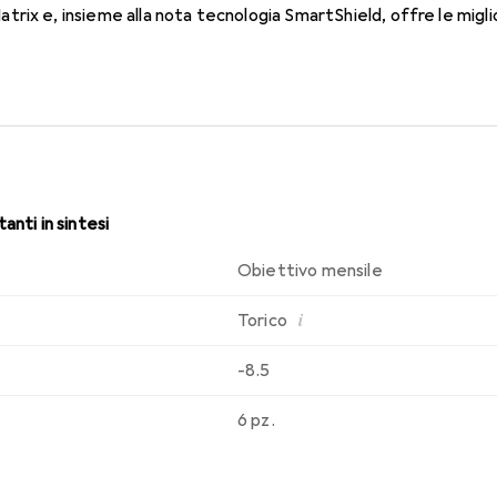
rix e, insieme alla nota tecnologia SmartShield, offre le miglio
 comfort duraturo e senza interruzioni durante tutto il giorno co
anti in sintesi
Obiettivo mensile
i
Torico
-8.5
6 pz.