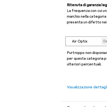
Ritenuta di garanzia le
La frequenza con cui u
marchio nella categoria
presenta un difetto nei
Air Optix
Da
Da
Da
Da
Da
Purtroppo non disponiam
per questa categoria p
ulteriori percentuali.
Visualizzazione dettagl