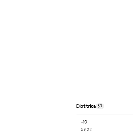
Occhiali da lettura
Diottrica
57
-10
EUR
59,22