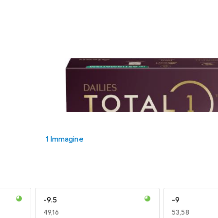
1 Immagine
-9.5
-9
EUR
49,16
EUR
53,58