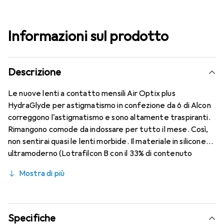
Informazioni sul prodotto
Descrizione
Le nuove lenti a contatto mensili Air Optix plus
HydraGlyde per astigmatismo in confezione da 6 di Alcon
correggono l'astigmatismo e sono altamente traspiranti.
Rimangono comode da indossare per tutto il mese. Così,
non sentirai quasi le lenti morbide. Il materiale in silicone
ultramoderno (Lotrafilcon B con il 33% di contenuto
d'acqua) è combinato con il collaudato HydraGlyde
Mostra di più
Moisture Matrix e la nota tecnologia SmartShield,
garantendo le migliori caratteristiche di indossabilità che
conosci. Un comfort duraturo e senza interruzioni per
tutto il giorno con le lenti mensili.
Specifiche