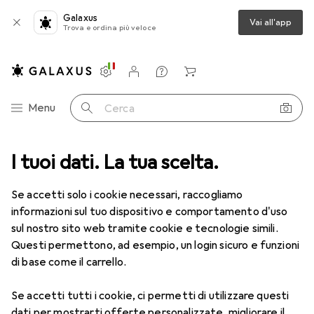
Galaxus
Vai all'app
Trova e ordina più veloce
Impostazioni
Conto cliente
Liste di confronto
Liste dei desideri
Carrello
Categoria Navigazione
Menu
Cerca
ca
I tuoi dati. La tua scelta.
Lenti a contatto
Air Optix HydraGlyde per l'astigmatismo 6
Se accetti solo i cookie necessari, raccogliamo
informazioni sul tuo dispositivo e comportamento d'uso
1 Immagine
sul nostro sito web tramite cookie e tecnologie simili.
EUR
50,06
Questi permettono, ad esempio, un login sicuro e funzioni
EUR
8,35
/
1pz.
Air Optix
HydraGlyde per
di base come il carrello.
l'astigmatismo 6
Se accetti tutti i cookie, ci permetti di utilizzare questi
-2.75, Obiettivo mensile, 6 pz., Torico
dati per mostrarti offerte personalizzate, migliorare il