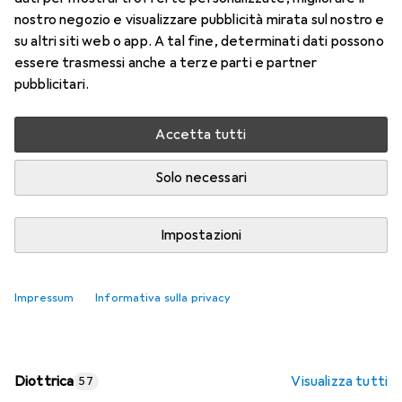
nostro negozio e visualizzare pubblicità mirata sul nostro e
Prezzo in EUR IVA incl.
su altri siti web o app. A tal fine, determinati dati possono
essere trasmessi anche a terze parti e partner
Valutazioni
pubblicitari.
Accetta tutti
Consegna tra ven, 14/8 e mar, 18/8
Più di 10 pezzi in stock presso il fornitore
Solo necessari
Aggiungi al carrello
Impostazioni
Confronta
Salva nella lista
Impressum
Informativa sulla privacy
spedizione gratuita
Diottrica
Visualizza tutti
57