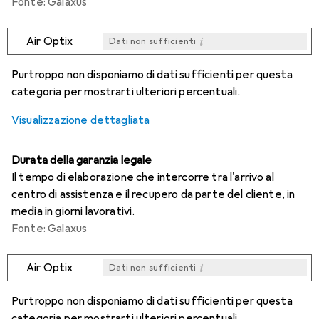
Fonte: Galaxus
i
Air Optix
Dati non sufficienti
i
i
i
i
Dati non sufficienti
Dati non sufficienti
Dati non sufficienti
Dati non sufficienti
Purtroppo non disponiamo di dati sufficienti per questa
categoria per mostrarti ulteriori percentuali.
Visualizzazione dettagliata
Durata della garanzia legale
Il tempo di elaborazione che intercorre tra l'arrivo al
centro di assistenza e il recupero da parte del cliente, in
media in giorni lavorativi.
Fonte: Galaxus
i
Air Optix
Dati non sufficienti
i
i
i
i
Dati non sufficienti
Dati non sufficienti
Dati non sufficienti
Dati non sufficienti
Purtroppo non disponiamo di dati sufficienti per questa
categoria per mostrarti ulteriori percentuali.