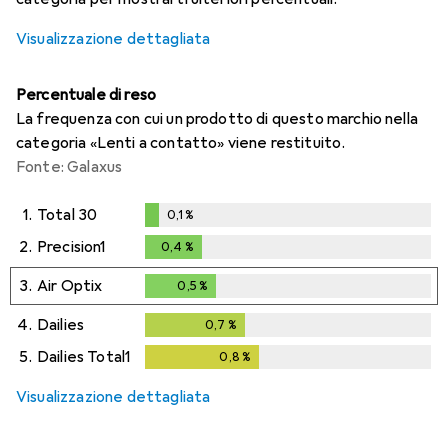
Visualizzazione dettagliata
Percentuale di reso
La frequenza con cui un prodotto di questo marchio nella
categoria «Lenti a contatto» viene restituito.
Fonte: Galaxus
1.
Total 30
0,1
%
0,1
%
2.
Precision1
0,4
%
0,4
%
3.
Air Optix
0,5
%
0,5
%
4.
Dailies
0,7
%
0,7
%
5.
Dailies Total1
0,8
%
0,8
%
Visualizzazione dettagliata