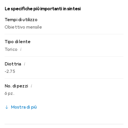
Le specifiche più importanti in sintesi
Tempi di utilizzo
Obiettivo mensile
Tipo di lente
i
Torico
i
Diottria
-2.75
i
No. di pezzi
6 pz.
Mostra di più