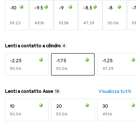
-10
-9.5
-9
-8.5
-8
-
EUR
59,22
EUR
49,16
EUR
53,58
EUR
47,29
EUR
50,06
E
5
Lenti a contatto a cilindro
4
-2.25
-1.75
-1.25
EUR
50,06
EUR
50,06
EUR
47,29
Lenti a contatto Asse
Visualizza tutti
18
10
20
30
EUR
50,06
EUR
50,06
EUR
49,16