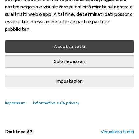
nostro negozio e visualizzare pubblicità mirata sul nostro e
Prezzo in EUR IVA incl.
su altri siti web o app. A tal fine, determinati dati possono
essere trasmessi anche a terze parti e partner
Valutazioni
pubblicitari.
Accetta tutti
Consegna tra lun, 17/8 e mer, 19/8
Più di 10 pezzi in stock presso il fornitore
Solo necessari
Aggiungi al carrello
Impostazioni
Confronta
Salva nella lista
Impressum
Informativa sulla privacy
spedizione gratuita
Diottrica
Visualizza tutti
57