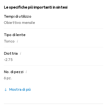
Le specifiche più importanti in sintesi
Tempi di utilizzo
Obiettivo mensile
Tipo di lente
i
Torico
i
Diottria
-2.75
i
No. di pezzi
6 pz.
Mostra di più