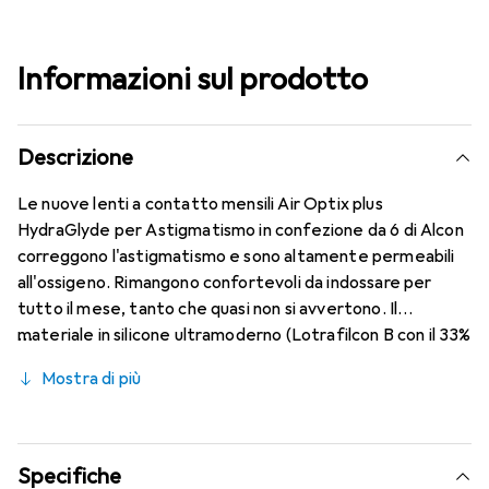
Informazioni sul prodotto
Descrizione
Le nuove lenti a contatto mensili Air Optix plus
HydraGlyde per Astigmatismo in confezione da 6 di Alcon
correggono l'astigmatismo e sono altamente permeabili
all'ossigeno. Rimangono confortevoli da indossare per
tutto il mese, tanto che quasi non si avvertono. Il
materiale in silicone ultramoderno (Lotrafilcon B con il 33%
di contenuto d'acqua) è combinato con il collaudato
Mostra di più
HydraGlyde Moisture Matrix e la nota tecnologia
SmartShield, garantendo le migliori caratteristiche di
indossabilità che conosci. Comfort e assenza di fastidi per
tutto il giorno con queste lenti mensili.
Specifiche