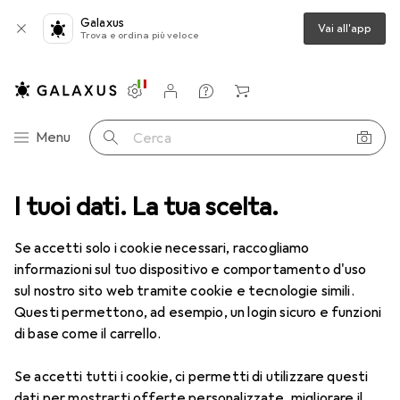
Galaxus
Vai all'app
Trova e ordina più veloce
Impostazioni
Conto cliente
Liste di confronto
Liste dei desideri
Carrello
Categoria Navigazione
Menu
Cerca
I tuoi dati. La tua scelta.
Lenti a contatto
Air Optix più HydraGlyde per l'astigmatismo
Se accetti solo i cookie necessari, raccogliamo
informazioni sul tuo dispositivo e comportamento d'uso
1 Immagine
sul nostro sito web tramite cookie e tecnologie simili.
EUR
53,58
Questi permettono, ad esempio, un login sicuro e funzioni
EUR
8,93
/
1pz.
Air Optix
più HydraGlyde per
di base come il carrello.
l'astigmatismo
Se accetti tutti i cookie, ci permetti di utilizzare questi
-2.75, Obiettivo mensile, 6 pz., Torico
dati per mostrarti offerte personalizzate, migliorare il