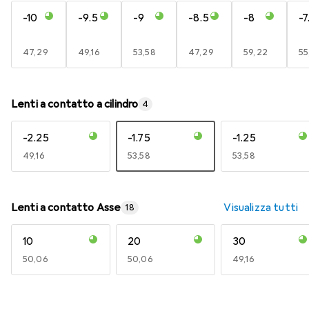
-10
-9.5
-9
-8.5
-8
-7
EUR
47,29
EUR
49,16
EUR
53,58
EUR
47,29
EUR
59,22
E
55
Lenti a contatto a cilindro
4
-2.25
-1.75
-1.25
EUR
49,16
EUR
53,58
EUR
53,58
Lenti a contatto Asse
Visualizza tutti
18
10
20
30
EUR
50,06
EUR
50,06
EUR
49,16