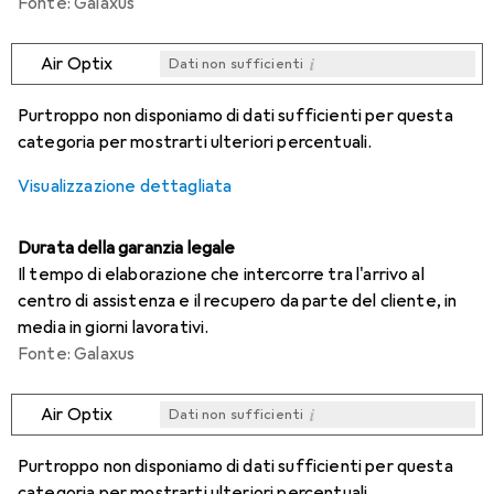
Fonte: Galaxus
i
Air Optix
Dati non sufficienti
i
i
i
i
Dati non sufficienti
Dati non sufficienti
Dati non sufficienti
Dati non sufficienti
Purtroppo non disponiamo di dati sufficienti per questa
categoria per mostrarti ulteriori percentuali.
Visualizzazione dettagliata
Durata della garanzia legale
Il tempo di elaborazione che intercorre tra l'arrivo al
centro di assistenza e il recupero da parte del cliente, in
media in giorni lavorativi.
Fonte: Galaxus
i
Air Optix
Dati non sufficienti
i
i
i
i
Dati non sufficienti
Dati non sufficienti
Dati non sufficienti
Dati non sufficienti
Purtroppo non disponiamo di dati sufficienti per questa
categoria per mostrarti ulteriori percentuali.