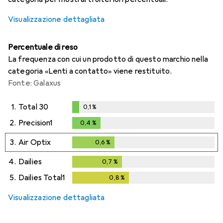
Visualizzazione dettagliata
Percentuale di reso
La frequenza con cui un prodotto di questo marchio nella
categoria «Lenti a contatto» viene restituito.
Fonte: Galaxus
1.
Total 30
0,1
%
0,1
%
2.
Precision1
0,4
%
0,4
%
3.
Air Optix
0,6
%
0,6
%
4.
Dailies
0,7
%
0,7
%
5.
Dailies Total1
0,8
%
0,8
%
Visualizzazione dettagliata