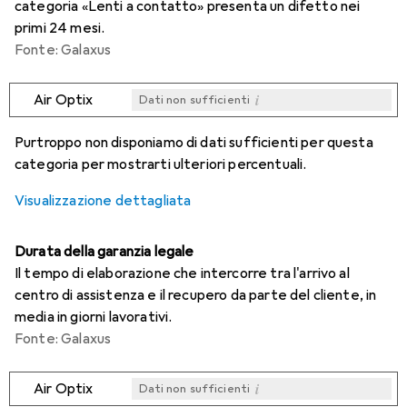
categoria «Lenti a contatto» presenta un difetto nei
primi 24 mesi.
Fonte: Galaxus
i
Air Optix
Dati non sufficienti
i
i
i
i
Dati non sufficienti
Dati non sufficienti
Dati non sufficienti
Dati non sufficienti
Purtroppo non disponiamo di dati sufficienti per questa
categoria per mostrarti ulteriori percentuali.
Visualizzazione dettagliata
Durata della garanzia legale
Il tempo di elaborazione che intercorre tra l'arrivo al
centro di assistenza e il recupero da parte del cliente, in
media in giorni lavorativi.
Fonte: Galaxus
i
Air Optix
Dati non sufficienti