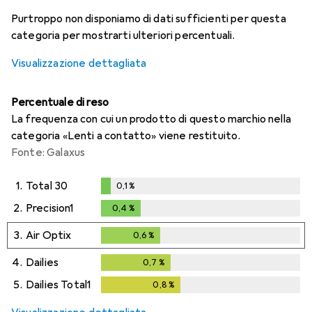
i
i
i
i
Dati non sufficienti
Dati non sufficienti
Dati non sufficienti
Dati non sufficienti
Purtroppo non disponiamo di dati sufficienti per questa
categoria per mostrarti ulteriori percentuali.
Visualizzazione dettagliata
Percentuale di reso
La frequenza con cui un prodotto di questo marchio nella
categoria «Lenti a contatto» viene restituito.
Fonte: Galaxus
1.
Total 30
0,1
%
0,1
%
2.
Precision1
0,4
%
0,4
%
3.
Air Optix
0,6
%
0,6
%
4.
Dailies
0,7
%
0,7
%
5.
Dailies Total1
0,8
%
0,8
%