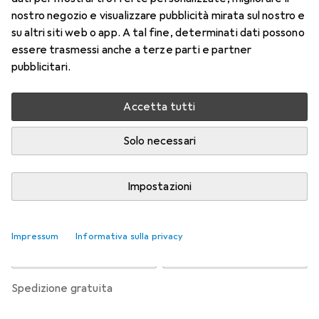
l'astigmatismo 6
nostro negozio e visualizzare pubblicità mirata sul nostro e
+3, Obiettivo mensile, 6 pz., Torico
su altri siti web o app. A tal fine, determinati dati possono
essere trasmessi anche a terze parti e partner
Prezzo in EUR IVA incl.
pubblicitari.
Valutazioni
Accetta tutti
Solo necessari
Consegna tra ven, 14/8 e mar, 18/8
Più di 10 pezzi in stock presso il fornitore
Impostazioni
Aggiungi al carrello
Impressum
Informativa sulla privacy
Confronta
Salva nella lista
spedizione gratuita