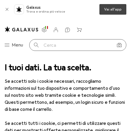
Galaxus
Vai all'app
Trova e ordina più veloce
Impostazioni
Conto cliente
Liste di confronto
Liste dei desideri
Carrello
Categoria Navigazione
Menu
Cerca
ca
I tuoi dati. La tua scelta.
Lenti a contatto
Air Optix HydraGlyde per l'astigmatismo 6
Se accetti solo i cookie necessari, raccogliamo
informazioni sul tuo dispositivo e comportamento d'uso
1 Immagine
sul nostro sito web tramite cookie e tecnologie simili.
Questi permettono, ad esempio, un login sicuro e funzioni
−5%
di base come il carrello.
EUR
52,90
anziché
EUR
55,82
EUR
8,82
/
1pz.
Se accetti tutti i cookie, ci permetti di utilizzare questi
Air Optix
HydraGlyde per
dati per mostrarti offerte personalizzate, migliorare il