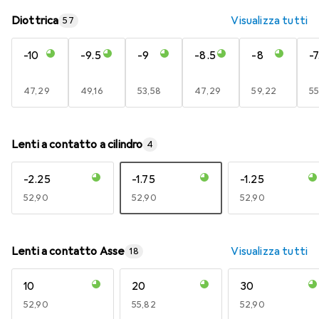
Diottrica
Visualizza tutti
57
-10
-9.5
-9
-8.5
-8
-7
EUR
47,29
EUR
49,16
EUR
53,58
EUR
47,29
EUR
59,22
E
55
Lenti a contatto a cilindro
4
-2.25
-1.75
-1.25
EUR
52,90
EUR
52,90
EUR
52,90
Lenti a contatto Asse
Visualizza tutti
18
10
20
30
EUR
52,90
EUR
55,82
EUR
52,90