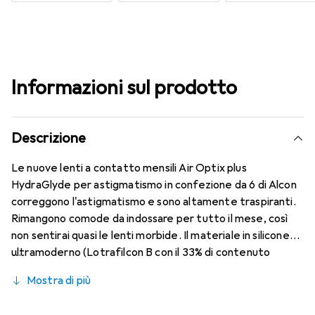
Informazioni sul prodotto
Descrizione
Le nuove lenti a contatto mensili Air Optix plus
HydraGlyde per astigmatismo in confezione da 6 di Alcon
correggono l'astigmatismo e sono altamente traspiranti.
Rimangono comode da indossare per tutto il mese, così
non sentirai quasi le lenti morbide. Il materiale in silicone
ultramoderno (Lotrafilcon B con il 33% di contenuto
d'acqua) è combinato con il collaudato HydraGlyde
Mostra di più
Moisture Matrix e la nota tecnologia SmartShield,
garantendo le migliori caratteristiche di indossabilità che