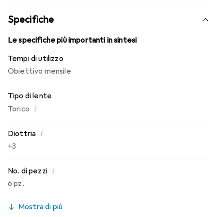
conosci. Comfort e assenza di fastidi per tutto il giorno
con le lenti mensili.
Specifiche
Le specifiche più importanti in sintesi
Tempi di utilizzo
Obiettivo mensile
Tipo di lente
i
Torico
i
Diottria
+3
i
No. di pezzi
6 pz.
Mostra di più