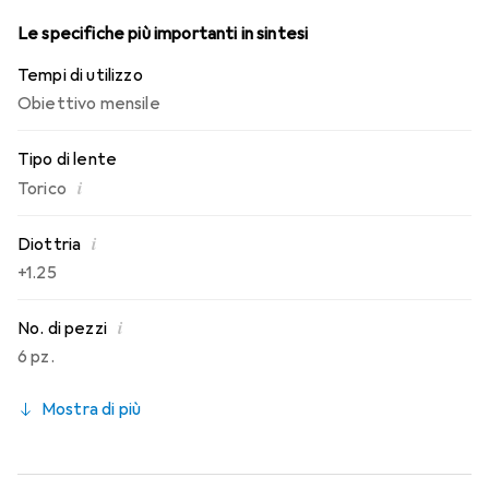
Le specifiche più importanti in sintesi
Tempi di utilizzo
Obiettivo mensile
Tipo di lente
i
Torico
i
Diottria
+1.25
i
No. di pezzi
6 pz.
Mostra di più