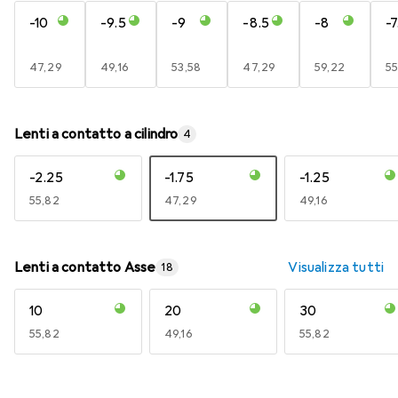
-10
-9.5
-9
-8.5
-8
-7
EUR
47,29
EUR
49,16
EUR
53,58
EUR
47,29
EUR
59,22
E
55
Lenti a contatto a cilindro
4
-2.25
-1.75
-1.25
EUR
55,82
EUR
47,29
EUR
49,16
Lenti a contatto Asse
Visualizza tutti
18
10
20
30
EUR
55,82
EUR
49,16
EUR
55,82