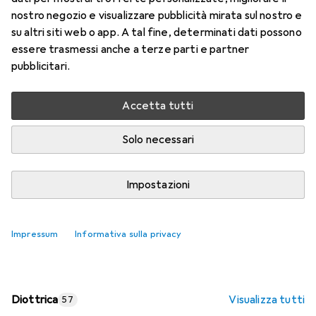
nostro negozio e visualizzare pubblicità mirata sul nostro e
Prezzo in EUR IVA incl.
su altri siti web o app. A tal fine, determinati dati possono
essere trasmessi anche a terze parti e partner
Valutazioni
pubblicitari.
Accetta tutti
Consegna tra ven, 14/8 e mar, 18/8
Più di 10 pezzi in stock presso il fornitore
Solo necessari
Aggiungi al carrello
Impostazioni
Confronta
Salva nella lista
Impressum
Informativa sulla privacy
spedizione gratuita
Diottrica
Visualizza tutti
57