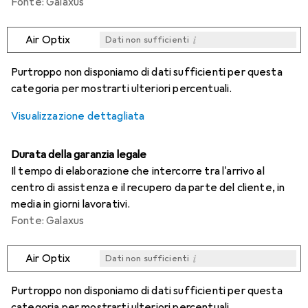
Fonte: Galaxus
i
Air Optix
Dati non sufficienti
i
i
i
i
Dati non sufficienti
Dati non sufficienti
Dati non sufficienti
Dati non sufficienti
Purtroppo non disponiamo di dati sufficienti per questa
categoria per mostrarti ulteriori percentuali.
Visualizzazione dettagliata
Durata della garanzia legale
Il tempo di elaborazione che intercorre tra l'arrivo al
centro di assistenza e il recupero da parte del cliente, in
media in giorni lavorativi.
Fonte: Galaxus
i
Air Optix
Dati non sufficienti
i
i
i
i
Dati non sufficienti
Dati non sufficienti
Dati non sufficienti
Dati non sufficienti
Purtroppo non disponiamo di dati sufficienti per questa
categoria per mostrarti ulteriori percentuali.