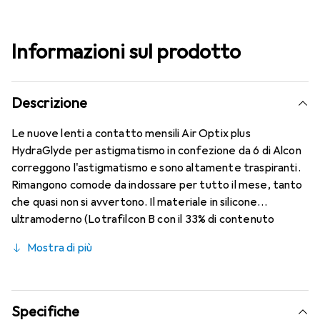
Informazioni sul prodotto
Descrizione
Le nuove lenti a contatto mensili Air Optix plus
HydraGlyde per astigmatismo in confezione da 6 di Alcon
correggono l'astigmatismo e sono altamente traspiranti.
Rimangono comode da indossare per tutto il mese, tanto
che quasi non si avvertono. Il materiale in silicone
ultramoderno (Lotrafilcon B con il 33% di contenuto
d'acqua) è combinato con la comprovata HydraGlyde
Mostra di più
Moisture Matrix e la nota tecnologia SmartShield,
garantendo le migliori caratteristiche di indossabilità che
conosci. Comfort e assenza di fastidi per tutto il giorno
con queste lenti mensili.
Specifiche