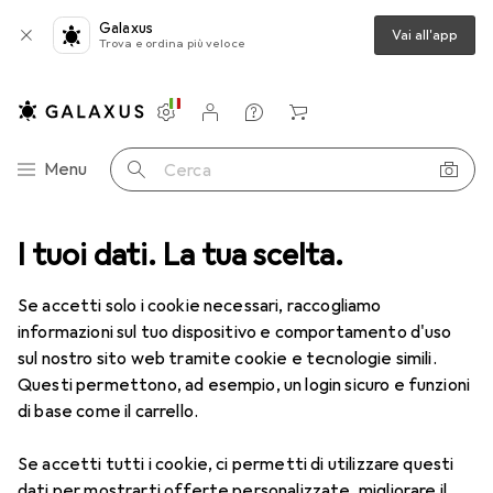
Galaxus
Vai all'app
Trova e ordina più veloce
Impostazioni
Conto cliente
Liste di confronto
Liste dei desideri
Carrello
Categoria Navigazione
Menu
Cerca
I tuoi dati. La tua scelta.
Lenti a contatto
Air Optix più HydraGlyde per l'astigmatismo
Se accetti solo i cookie necessari, raccogliamo
informazioni sul tuo dispositivo e comportamento d'uso
1 Immagine
sul nostro sito web tramite cookie e tecnologie simili.
EUR
47,29
Questi permettono, ad esempio, un login sicuro e funzioni
EUR
7,88
/
1pz.
Air Optix
più HydraGlyde per
di base come il carrello.
l'astigmatismo
Se accetti tutti i cookie, ci permetti di utilizzare questi
+1.25, Obiettivo mensile, 6 pz., Torico
dati per mostrarti offerte personalizzate, migliorare il