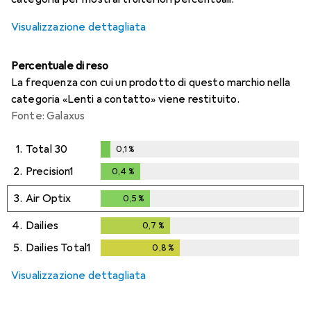
Visualizzazione dettagliata
Percentuale di reso
La frequenza con cui un prodotto di questo marchio nella
categoria «Lenti a contatto» viene restituito.
Fonte: Galaxus
1.
Total 30
0,1
%
0,1
%
2.
Precision1
0,4
%
0,4
%
3.
Air Optix
0,5
%
0,5
%
4.
Dailies
0,7
%
0,7
%
5.
Dailies Total1
0,8
%
0,8
%
Visualizzazione dettagliata