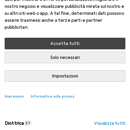
nostro negozio e visualizzare pubblicità mirata sul nostro e
Prezzo in EUR IVA incl.
su altri siti web o app. A tal fine, determinati dati possono
essere trasmessi anche a terze parti e partner
Valutazioni
pubblicitari.
Accetta tutti
Consegna tra ven, 14/8 e mar, 18/8
Più di 10 pezzi in stock presso il fornitore
Solo necessari
Aggiungi al carrello
Impostazioni
Confronta
Salva nella lista
Impressum
Informativa sulla privacy
spedizione gratuita
Diottrica
Visualizza tutti
57