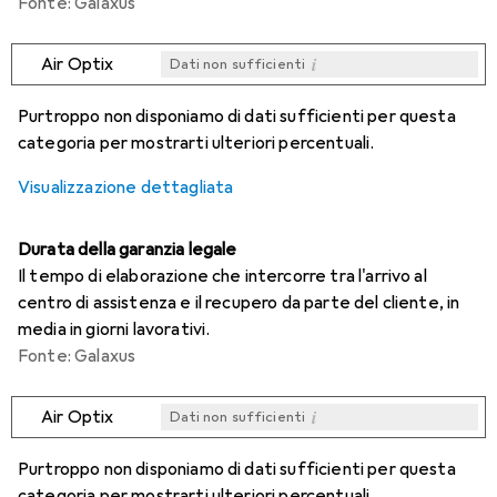
Fonte: Galaxus
i
Air Optix
Dati non sufficienti
i
i
i
i
Dati non sufficienti
Dati non sufficienti
Dati non sufficienti
Dati non sufficienti
Purtroppo non disponiamo di dati sufficienti per questa
categoria per mostrarti ulteriori percentuali.
Visualizzazione dettagliata
Durata della garanzia legale
Il tempo di elaborazione che intercorre tra l'arrivo al
centro di assistenza e il recupero da parte del cliente, in
media in giorni lavorativi.
Fonte: Galaxus
i
Air Optix
Dati non sufficienti
i
i
i
i
Dati non sufficienti
Dati non sufficienti
Dati non sufficienti
Dati non sufficienti
Purtroppo non disponiamo di dati sufficienti per questa
categoria per mostrarti ulteriori percentuali.