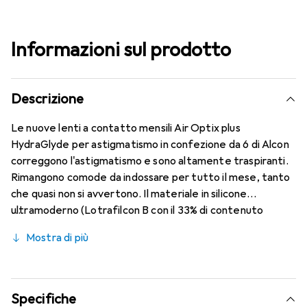
Informazioni sul prodotto
Descrizione
Le nuove lenti a contatto mensili Air Optix plus
HydraGlyde per astigmatismo in confezione da 6 di Alcon
correggono l'astigmatismo e sono altamente traspiranti.
Rimangono comode da indossare per tutto il mese, tanto
che quasi non si avvertono. Il materiale in silicone
ultramoderno (Lotrafilcon B con il 33% di contenuto
d'acqua) è combinato con la collaudata HydraGlyde
Mostra di più
Moisture Matrix e la nota tecnologia SmartShield,
garantendo le migliori caratteristiche di indossabilità che
conosci. Comfort e assenza di fastidi per tutto il giorno
con queste lenti mensili.
Specifiche