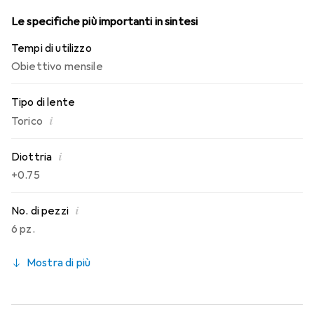
Le specifiche più importanti in sintesi
Tempi di utilizzo
Obiettivo mensile
Tipo di lente
i
Torico
i
Diottria
+0.75
i
No. di pezzi
6 pz.
Mostra di più