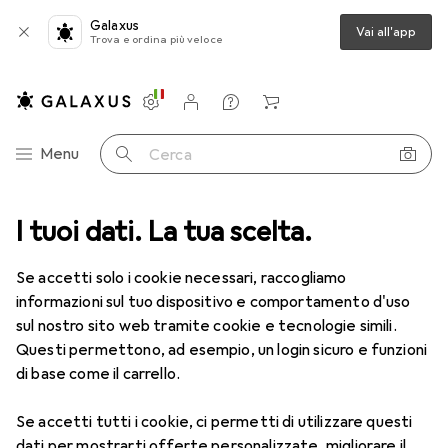
Galaxus
Vai all'app
Trova e ordina più veloce
Impostazioni
Conto cliente
Liste di confronto
Liste dei desideri
Carrello
Categoria Navigazione
Menu
Cerca
I tuoi dati. La tua scelta.
Lenti a contatto
Air Optix più HydraGlyde per l'astigmatismo
Se accetti solo i cookie necessari, raccogliamo
informazioni sul tuo dispositivo e comportamento d'uso
1 Immagine
sul nostro sito web tramite cookie e tecnologie simili.
EUR
55,82
Questi permettono, ad esempio, un login sicuro e funzioni
EUR
9,31
/
1pz.
Air Optix
più HydraGlyde per
di base come il carrello.
l'astigmatismo
Se accetti tutti i cookie, ci permetti di utilizzare questi
+0.75, Obiettivo mensile, 6 pz., Torico
dati per mostrarti offerte personalizzate, migliorare il