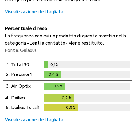
Visualizzazione dettagliata
Percentuale di reso
La frequenza con cui un prodotto di questo marchio nella
categoria «Lenti a contatto» viene restituito.
Fonte: Galaxus
1.
Total 30
0,1
%
0,1
%
2.
Precision1
0,4
%
0,4
%
3.
Air Optix
0,5
%
0,5
%
4.
Dailies
0,7
%
0,7
%
5.
Dailies Total1
0,8
%
0,8
%
Visualizzazione dettagliata