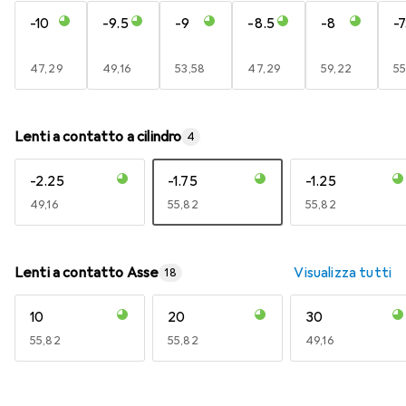
-10
-9.5
-9
-8.5
-8
-7
EUR
47,29
EUR
49,16
EUR
53,58
EUR
47,29
EUR
59,22
E
55
Lenti a contatto a cilindro
4
-2.25
-1.75
-1.25
EUR
49,16
EUR
55,82
EUR
55,82
Lenti a contatto Asse
Visualizza tutti
18
10
20
30
EUR
55,82
EUR
55,82
EUR
49,16