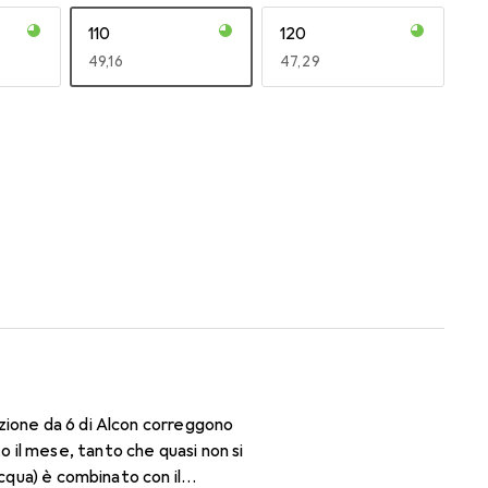
110
120
EUR
49,16
EUR
47,29
170
180
EUR
55,80
EUR
55,80
zione da 6 di Alcon correggono
il mese, tanto che quasi non si
cqua) è combinato con il