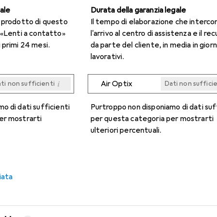
gale
Durata della garanzia legale
n prodotto di questo
Il tempo di elaborazione che interco
 «Lenti a contatto»
l'arrivo al centro di assistenza e il re
 primi 24 mesi.
da parte del cliente, in media in giorn
lavorativi.
i
Air Optix
ti non sufficienti
Dati non suffici
i
i
i
i
ti non sufficienti
ti non sufficienti
ti non sufficienti
ti non sufficienti
Dati non suffici
Dati non suffici
Dati non suffici
Dati non suffici
o di dati sufficienti
Purtroppo non disponiamo di dati suf
er mostrarti
per questa categoria per mostrarti
ulteriori percentuali.
iata