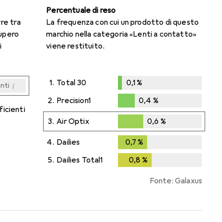
Percentuale di reso
rre tra
La frequenza con cui un prodotto di questo
cupero
marchio nella categoria «Lenti a contatto»
i
viene restituito.
1.
Total 30
0,1
%
i
enti
0,1
%
i
i
i
i
enti
enti
enti
enti
2.
Precision1
0,4
%
ficienti
0,4
%
3.
Air Optix
0,6
%
0,6
%
4.
Dailies
0,7
%
0,7
%
5.
Dailies Total1
0,8
%
0,8
%
Fonte: Galaxus