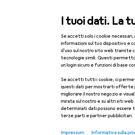
Cerca
I tuoi dati. La t
Se accetti solo i cookie necessari,
Categoria Navigazione
Tutte le categorie
Bel
Tutte le categorie
informazioni sul tuo dispositivo 
d'uso sul nostro sito web tramite 
Bellezza + Salute
tecnologie simili. Questi permett
un login sicuro e funzioni di base com
Salute
Se accetti tutti i cookie, ci permet
Ottica
questi dati per mostrarti offerte
Lenti a contatto
migliorare il nostro negozio e visua
mirata sul nostro e su altri siti web 
Lenti a contatto
determinati dati possono essere t
colorate
terze parti e partner pubblicitari.
Occhiali da computer
Impressum
Informativa sulla pri