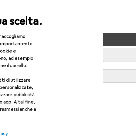
ua scelta.
 raccogliamo
lezza + Salute
Salute
Ottica
Lenti a contatto
Air
e comportamento
cookie e
ono, ad esempio,
e il carrello.
ti di utilizzare
 personalizzate,
lizzare pubblicità
o app. A tal fine,
rasmessi anche a
vacy