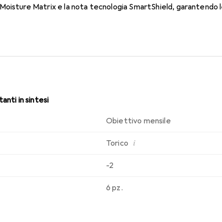
oisture Matrix e la nota tecnologia SmartShield, garantendo le 
i. Comfort e assenza di fastidi per tutto il giorno con queste len
anti in sintesi
Obiettivo mensile
i
Torico
-2
6 pz.