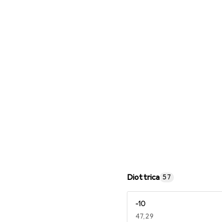
Occhiali da lettura
Diottrica
57
-10
EUR
47,29