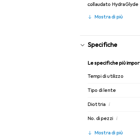
collaudato HydraGlyde M
indossabilità che conosc
Mostra di più
Specifiche
Le specifiche più import
Tempi di utilizzo
Tipo di lente
i
Diottria
i
No. di pezzi
Mostra di più