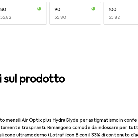
80
90
100
EUR
55,82
EUR
55,80
EUR
55,82
140
150
160
EUR
49,16
EUR
49,16
EUR
49,16
i sul prodotto
to mensili Air Optix plus HydraGlyde per astigmatismo in confe
ltamente traspiranti. Rimangono comode da indossare per tutto 
 silicone ultramoderno (Lotrafilcon B con il 33% di contenuto d'a