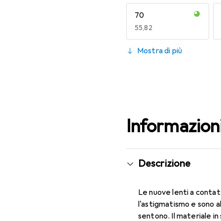
70
EUR
55,82
130
Mostra di più
EUR
55,82
Informazion
Descrizione
Le nuove lenti a contat
l'astigmatismo e sono a
sentono. Il materiale in