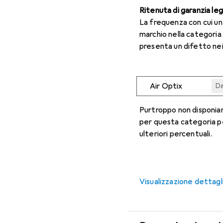
Ritenuta di garanzia le
La frequenza con cui u
marchio nella categoria
presenta un difetto nei
Air Optix
Da
Da
Da
Da
Da
Purtroppo non disponiam
per questa categoria p
ulteriori percentuali.
Visualizzazione dettagl