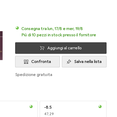
Consegna tra lun, 17/8 e mer, 19/8
Più di 10 pezzi in stock presso il fornitore
Aggiungi al carrello
Confronta
Salva nella lista
spedizione gratuita
-8.5
EUR
47,29