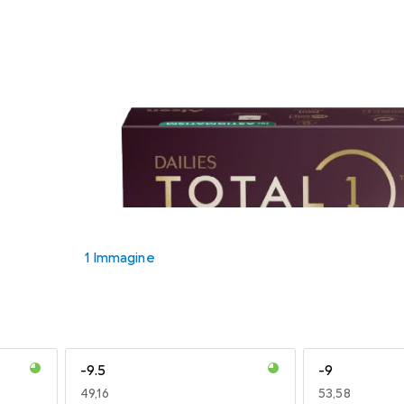
1 Immagine
-9.5
-9
EUR
49,16
EUR
53,58