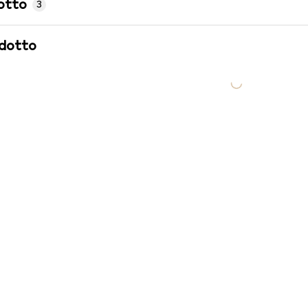
otto
3
odotto