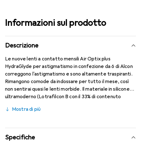
Informazioni sul prodotto
Descrizione
Le nuove lenti a contatto mensili Air Optix plus
HydraGlyde per astigmatismo in confezione da 6 di Alcon
correggono l'astigmatismo e sono altamente traspiranti.
Rimangono comode da indossare per tutto il mese, così
non sentirai quasi le lenti morbide. Il materiale in silicone
ultramoderno (Lotrafilcon B con il 33% di contenuto
d'acqua) è combinato con il collaudato HydraGlyde
Mostra di più
Moisture Matrix e la nota tecnologia SmartShield,
garantendo le migliori caratteristiche di indossabilità che
conosci. Un comfort duraturo e senza interruzioni per
tutto il giorno con le lenti mensili.
Specifiche