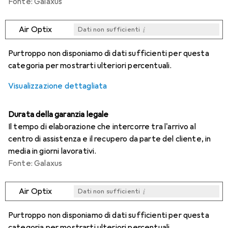
Fonte: Galaxus
i
Air Optix
Dati non sufficienti
i
i
i
i
Dati non sufficienti
Dati non sufficienti
Dati non sufficienti
Dati non sufficienti
Purtroppo non disponiamo di dati sufficienti per questa
categoria per mostrarti ulteriori percentuali.
Visualizzazione dettagliata
Durata della garanzia legale
Il tempo di elaborazione che intercorre tra l'arrivo al
centro di assistenza e il recupero da parte del cliente, in
media in giorni lavorativi.
Fonte: Galaxus
i
Air Optix
Dati non sufficienti
i
i
i
i
Dati non sufficienti
Dati non sufficienti
Dati non sufficienti
Dati non sufficienti
Purtroppo non disponiamo di dati sufficienti per questa
categoria per mostrarti ulteriori percentuali.