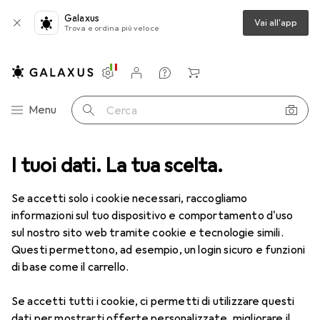
Galaxus
Vai all'app
Trova e ordina più veloce
Impostazioni
Conto cliente
Liste di confronto
Liste dei desideri
Carrello
Categoria Navigazione
Menu
Cerca
ca
I tuoi dati. La tua scelta.
Lenti a contatto
Air Optix HydraGlyde per l'astigmatismo 6
Se accetti solo i cookie necessari, raccogliamo
informazioni sul tuo dispositivo e comportamento d'uso
1 Immagine
sul nostro sito web tramite cookie e tecnologie simili.
EUR
47,95
Questi permettono, ad esempio, un login sicuro e funzioni
EUR
7,99
/
1pz.
Air Optix
HydraGlyde per
di base come il carrello.
l'astigmatismo 6
Se accetti tutti i cookie, ci permetti di utilizzare questi
-2, Obiettivo mensile, 6 pz., Torico
dati per mostrarti offerte personalizzate, migliorare il