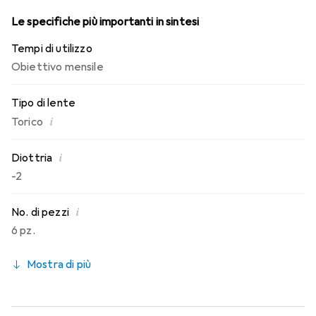
Le specifiche più importanti in sintesi
Tempi di utilizzo
Obiettivo mensile
Tipo di lente
i
Torico
i
Diottria
-2
i
No. di pezzi
6 pz.
Mostra di più