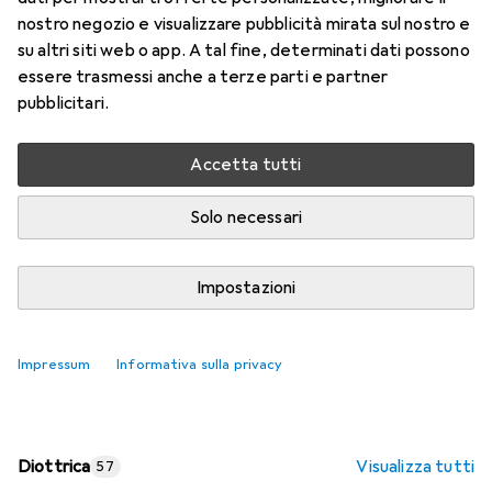
nostro negozio e visualizzare pubblicità mirata sul nostro e
Prezzo in EUR IVA incl.
su altri siti web o app. A tal fine, determinati dati possono
essere trasmessi anche a terze parti e partner
Valutazioni
pubblicitari.
Accetta tutti
Consegna tra lun, 17/8 e mer, 19/8
Più di 10 pezzi in stock presso il fornitore
Solo necessari
Aggiungi al carrello
Impostazioni
Confronta
Salva nella lista
Impressum
Informativa sulla privacy
spedizione gratuita
Diottrica
Visualizza tutti
57