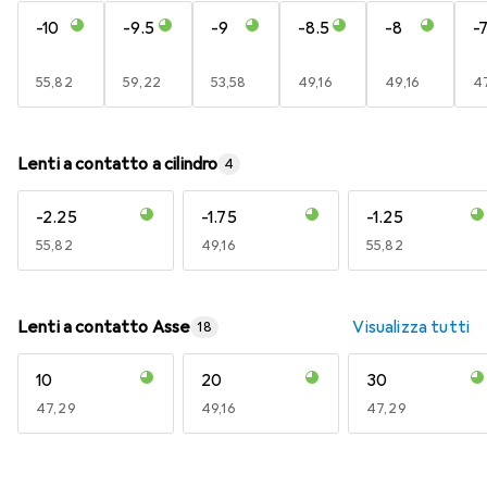
-10
-9.5
-9
-8.5
-8
-7
EUR
55,82
EUR
59,22
EUR
53,58
EUR
49,16
EUR
49,16
E
4
Lenti a contatto a cilindro
4
-2.25
-1.75
-1.25
EUR
55,82
EUR
49,16
EUR
55,82
Lenti a contatto Asse
Visualizza tutti
18
10
20
30
EUR
47,29
EUR
49,16
EUR
47,29