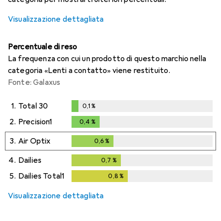
Visualizzazione dettagliata
Percentuale di reso
La frequenza con cui un prodotto di questo marchio nella
categoria «Lenti a contatto» viene restituito.
Fonte: Galaxus
1.
Total 30
0,1
%
0,1
%
2.
Precision1
0,4
%
0,4
%
3.
Air Optix
0,6
%
0,6
%
4.
Dailies
0,7
%
0,7
%
5.
Dailies Total1
0,8
%
0,8
%
Visualizzazione dettagliata