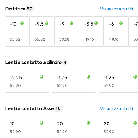
Diottrica
Visualizza tutti
57
-10
-9.5
-9
-8.5
-8
-7
EUR
55,82
EUR
55,82
EUR
53,58
EUR
49,16
EUR
49,16
E
55
Lenti a contatto a cilindro
4
-2.25
-1.75
-1.25
EUR
52,90
EUR
52,90
EUR
52,90
Lenti a contatto Asse
Visualizza tutti
18
10
20
30
EUR
52,90
EUR
52,90
EUR
52,90