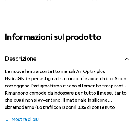
Informazioni sul prodotto
Descrizione
Le nuove lenti a contatto mensili Air Optix plus
HydraGlyde per astigmatismo in confezione da 6 di Alcon
correggono l'astigmatismo e sono altamente traspiranti.
Rimangono comode da indossare per tutto il mese, tanto
che quasi non si avvertono. Il materiale in silicone
ultramoderno (Lotrafilcon B con il 33% di contenuto
d'acqua) è combinato con il collaudato HydraGlyde
Mostra di più
Moisture Matrix e la nota tecnologia SmartShield,
garantendo le migliori caratteristiche di indossabilità che