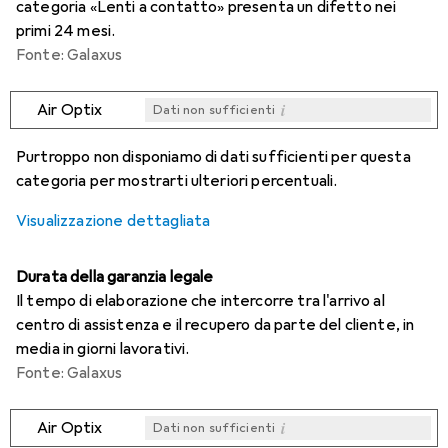
categoria «Lenti a contatto» presenta un difetto nei
primi 24 mesi.
Fonte: Galaxus
i
Air Optix
Dati non sufficienti
i
i
i
i
Dati non sufficienti
Dati non sufficienti
Dati non sufficienti
Dati non sufficienti
Purtroppo non disponiamo di dati sufficienti per questa
categoria per mostrarti ulteriori percentuali.
Visualizzazione dettagliata
Durata della garanzia legale
Il tempo di elaborazione che intercorre tra l'arrivo al
centro di assistenza e il recupero da parte del cliente, in
media in giorni lavorativi.
Fonte: Galaxus
i
Air Optix
Dati non sufficienti