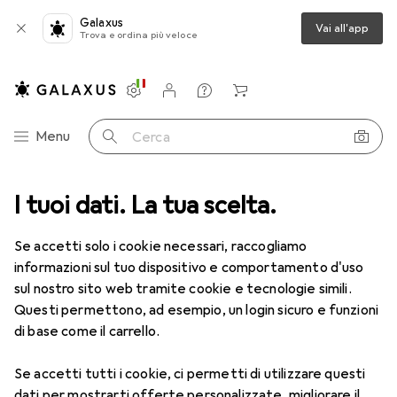
Galaxus
Vai all'app
Trova e ordina più veloce
Impostazioni
Conto cliente
Liste di confronto
Liste dei desideri
Carrello
Categoria Navigazione
Menu
Cerca
ca
I tuoi dati. La tua scelta.
Lenti a contatto
Air Optix HydraGlyde per l'astigmatismo 6
Se accetti solo i cookie necessari, raccogliamo
informazioni sul tuo dispositivo e comportamento d'uso
1 Immagine
sul nostro sito web tramite cookie e tecnologie simili.
Questi permettono, ad esempio, un login sicuro e funzioni
−5%
di base come il carrello.
EUR
50,06
anziché
EUR
52,90
EUR
8,35
/
1pz.
Se accetti tutti i cookie, ci permetti di utilizzare questi
Air Optix
HydraGlyde per
dati per mostrarti offerte personalizzate, migliorare il