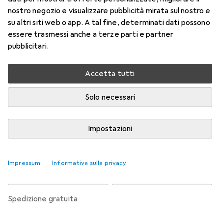
l'astigmatismo 6
nostro negozio e visualizzare pubblicità mirata sul nostro e
-2, Obiettivo mensile, 6 pz., Torico
su altri siti web o app. A tal fine, determinati dati possono
essere trasmessi anche a terze parti e partner
Prezzo in EUR IVA incl.
pubblicitari.
Valutazioni
Accetta tutti
Solo necessari
Consegna tra ven, 14/8 e mar, 18/8
Più di 10 pezzi in stock presso il fornitore
Impostazioni
Aggiungi al carrello
Impressum
Informativa sulla privacy
Confronta
Salva nella lista
spedizione gratuita