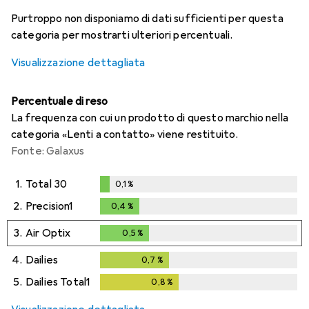
i
i
i
i
Dati non sufficienti
Dati non sufficienti
Dati non sufficienti
Dati non sufficienti
Purtroppo non disponiamo di dati sufficienti per questa
categoria per mostrarti ulteriori percentuali.
Visualizzazione dettagliata
Percentuale di reso
La frequenza con cui un prodotto di questo marchio nella
categoria «Lenti a contatto» viene restituito.
Fonte: Galaxus
1.
Total 30
0,1
%
0,1
%
2.
Precision1
0,4
%
0,4
%
3.
Air Optix
0,5
%
0,5
%
4.
Dailies
0,7
%
0,7
%
5.
Dailies Total1
0,8
%
0,8
%