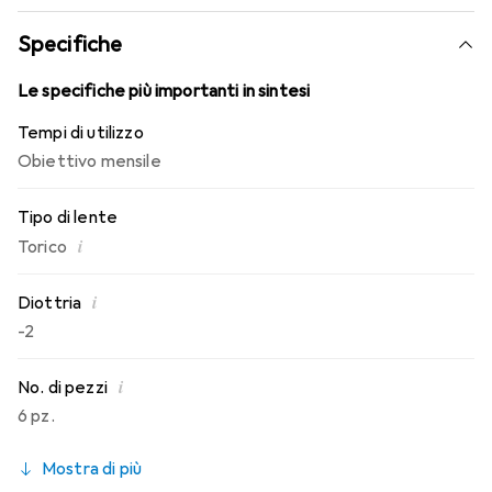
conosci. Comfort e assenza di fastidi per tutto il giorno
con queste lenti mensili.
Specifiche
Le specifiche più importanti in sintesi
Tempi di utilizzo
Obiettivo mensile
Tipo di lente
i
Torico
i
Diottria
-2
i
No. di pezzi
6 pz.
Mostra di più