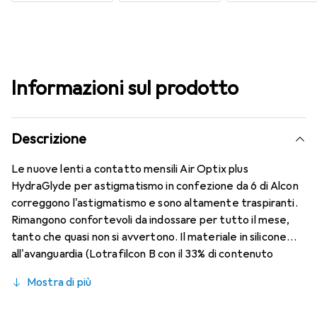
Informazioni sul prodotto
Descrizione
Le nuove lenti a contatto mensili Air Optix plus
HydraGlyde per astigmatismo in confezione da 6 di Alcon
correggono l'astigmatismo e sono altamente traspiranti.
Rimangono confortevoli da indossare per tutto il mese,
tanto che quasi non si avvertono. Il materiale in silicone
all'avanguardia (Lotrafilcon B con il 33% di contenuto
d'acqua) è combinato con il collaudato HydraGlyde
Mostra di più
Moisture Matrix e la nota tecnologia SmartShield,
garantendo le migliori caratteristiche di indossabilità che