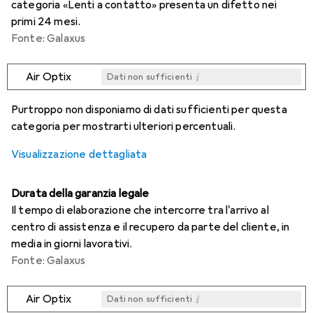
categoria «Lenti a contatto» presenta un difetto nei
primi 24 mesi.
Fonte: Galaxus
i
Air Optix
Dati non sufficienti
i
i
i
i
Dati non sufficienti
Dati non sufficienti
Dati non sufficienti
Dati non sufficienti
Purtroppo non disponiamo di dati sufficienti per questa
categoria per mostrarti ulteriori percentuali.
Visualizzazione dettagliata
Durata della garanzia legale
Il tempo di elaborazione che intercorre tra l'arrivo al
centro di assistenza e il recupero da parte del cliente, in
media in giorni lavorativi.
Fonte: Galaxus
i
Air Optix
Dati non sufficienti