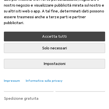
l'astigmatismo
nostro negozio e visualizzare pubblicità mirata sul nostro e
-2, Obiettivo mensile, 6 pz., Torico
su altri siti web o app. A tal fine, determinati dati possono
essere trasmessi anche a terze parti e partner
Prezzo in EUR IVA incl.
pubblicitari.
Valutazioni
Accetta tutti
Solo necessari
Consegna tra ven, 14/8 e mar, 18/8
Più di 10 pezzi in stock presso il fornitore
Impostazioni
Aggiungi al carrello
Impressum
Informativa sulla privacy
Confronta
Salva nella lista
spedizione gratuita