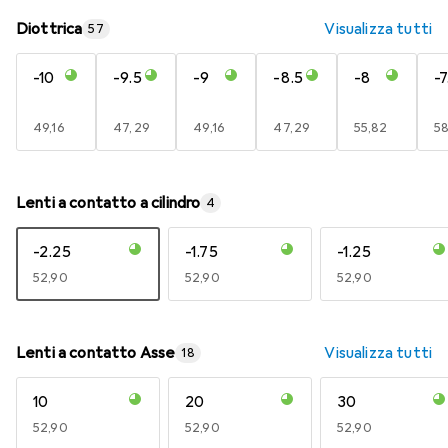
Diottrica
Visualizza tutti
57
-10
-9.5
-9
-8.5
-8
-7
EUR
49,16
EUR
47,29
EUR
49,16
EUR
47,29
EUR
55,82
E
58
Lenti a contatto a cilindro
4
-2.25
-1.75
-1.25
EUR
52,90
EUR
52,90
EUR
52,90
Lenti a contatto Asse
Visualizza tutti
18
10
20
30
EUR
52,90
EUR
52,90
EUR
52,90