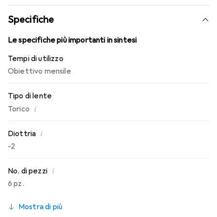
conosci. Comfort e assenza di fastidi durante tutto il
giorno con queste lenti mensili.
Specifiche
Le specifiche più importanti in sintesi
Tempi di utilizzo
Obiettivo mensile
Tipo di lente
i
Torico
i
Diottria
-2
i
No. di pezzi
6 pz.
Mostra di più