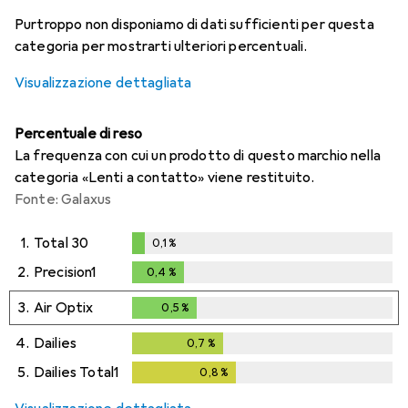
i
i
i
i
Dati non sufficienti
Dati non sufficienti
Dati non sufficienti
Dati non sufficienti
Purtroppo non disponiamo di dati sufficienti per questa
categoria per mostrarti ulteriori percentuali.
Visualizzazione dettagliata
Percentuale di reso
La frequenza con cui un prodotto di questo marchio nella
categoria «Lenti a contatto» viene restituito.
Fonte: Galaxus
1.
Total 30
0,1
%
0,1
%
2.
Precision1
0,4
%
0,4
%
3.
Air Optix
0,5
%
0,5
%
4.
Dailies
0,7
%
0,7
%
5.
Dailies Total1
0,8
%
0,8
%