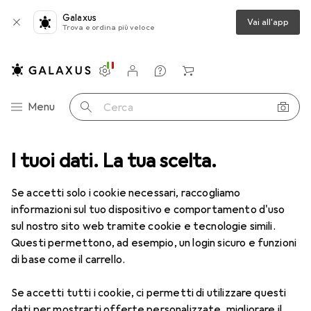
Galaxus
Vai all'app
Trova e ordina più veloce
Impostazioni
Conto cliente
Liste di confronto
Liste dei desideri
Carrello
Categoria Navigazione
Menu
Cerca
I tuoi dati. La tua scelta.
Lenti a contatto
Air Optix più HydraGlyde per l'astigmatismo
Se accetti solo i cookie necessari, raccogliamo
informazioni sul tuo dispositivo e comportamento d'uso
1 Immagine
sul nostro sito web tramite cookie e tecnologie simili.
Questi permettono, ad esempio, un login sicuro e funzioni
−5%
di base come il carrello.
EUR
52,90
anziché
EUR
55,82
EUR
8,82
/
1pz.
Se accetti tutti i cookie, ci permetti di utilizzare questi
Air Optix
più HydraGlyde per
dati per mostrarti offerte personalizzate, migliorare il