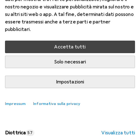
nostro negozio e visualizzare pubblicità mirata sul nostro e
Prezzo in EUR IVA incl.
su altri siti web o app. A tal fine, determinati dati possono
essere trasmessi anche a terze parti e partner
Valutazioni
pubblicitari.
Accetta tutti
Consegna tra lun, 17/8 e mer, 19/8
Più di 10 pezzi in stock presso il fornitore
Solo necessari
Aggiungi al carrello
Impostazioni
Confronta
Salva nella lista
Impressum
Informativa sulla privacy
spedizione gratuita
Diottrica
Visualizza tutti
57