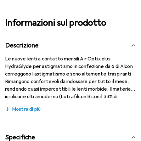
Informazioni sul prodotto
Descrizione
Le nuove lenti a contatto mensili Air Optix plus
HydraGlyde per astigmatismo in confezione da 6 di Alcon
correggono l'astigmatismo e sono altamente traspiranti.
Rimangono confortevoli da indossare per tutto il mese,
rendendo quasi impercettibili le lenti morbide. Il materiale
in silicone ultramoderno (Lotrafilcon B con il 33% di
contenuto d'acqua) è combinato con la nota tecnologia
Mostra di più
HydraGlyde Moisture Matrix e la rinomata tecnologia
SmartShield, garantendo le migliori caratteristiche di
indossabilità che conosci. Comfort e assenza di fastidi
durante tutto il giorno con le lenti mensili.
Specifiche