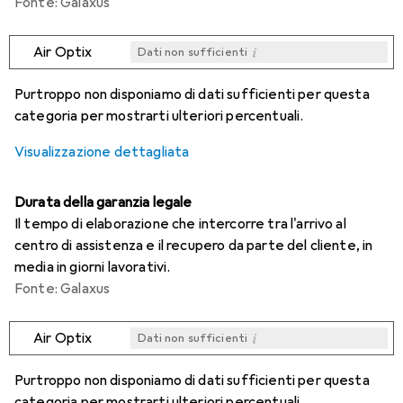
Fonte: Galaxus
i
Air Optix
Dati non sufficienti
i
i
i
i
Dati non sufficienti
Dati non sufficienti
Dati non sufficienti
Dati non sufficienti
Purtroppo non disponiamo di dati sufficienti per questa
categoria per mostrarti ulteriori percentuali.
Visualizzazione dettagliata
Durata della garanzia legale
Il tempo di elaborazione che intercorre tra l'arrivo al
centro di assistenza e il recupero da parte del cliente, in
media in giorni lavorativi.
Fonte: Galaxus
i
Air Optix
Dati non sufficienti
i
i
i
i
Dati non sufficienti
Dati non sufficienti
Dati non sufficienti
Dati non sufficienti
Purtroppo non disponiamo di dati sufficienti per questa
categoria per mostrarti ulteriori percentuali.