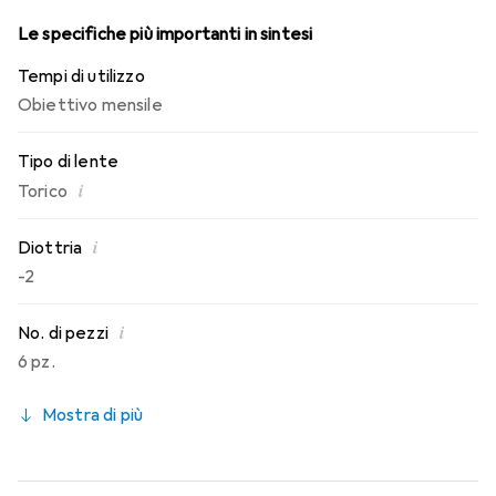
Le specifiche più importanti in sintesi
Tempi di utilizzo
Obiettivo mensile
Tipo di lente
i
Torico
i
Diottria
-2
i
No. di pezzi
6 pz.
Mostra di più