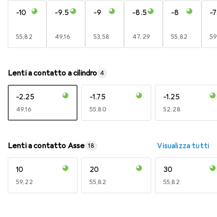
-10
-9.5
-9
-8.5
-8
-7
EUR
55,82
EUR
49,16
EUR
53,58
EUR
47,29
EUR
55,82
E
59
Lenti a contatto a cilindro
4
-2.25
-1.75
-1.25
EUR
49,16
EUR
55,80
EUR
52,28
Lenti a contatto Asse
Visualizza tutti
18
10
20
30
EUR
59,22
EUR
55,82
EUR
55,82