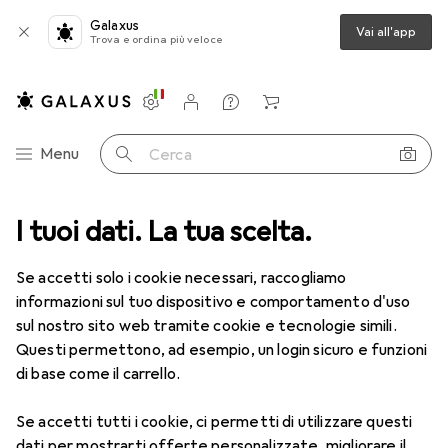
Galaxus
Vai all'app
Trova e ordina più veloce
Impostazioni
Conto cliente
Liste di confronto
Liste dei desideri
Carrello
Categoria Navigazione
Menu
Cerca
I tuoi dati. La tua scelta.
Lenti a contatto
Air Optix più HydraGlyde per l'astigmatismo
Se accetti solo i cookie necessari, raccogliamo
informazioni sul tuo dispositivo e comportamento d'uso
1 Immagine
sul nostro sito web tramite cookie e tecnologie simili.
EUR
49,16
Questi permettono, ad esempio, un login sicuro e funzioni
EUR
8,20
/
1pz.
Air Optix
più HydraGlyde per
di base come il carrello.
l'astigmatismo
Se accetti tutti i cookie, ci permetti di utilizzare questi
-2, Obiettivo mensile, 6 pz., Torico
dati per mostrarti offerte personalizzate, migliorare il