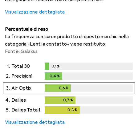
Visualizzazione dettagliata
Percentuale di reso
La frequenza con cui un prodotto di questo marchio nella
categoria «Lenti a contatto» viene restituito.
Fonte: Galaxus
1.
Total 30
0,1
%
0,1
%
2.
Precision1
0,4
%
0,4
%
3.
Air Optix
0,6
%
0,6
%
4.
Dailies
0,7
%
0,7
%
5.
Dailies Total1
0,8
%
0,8
%
Visualizzazione dettagliata